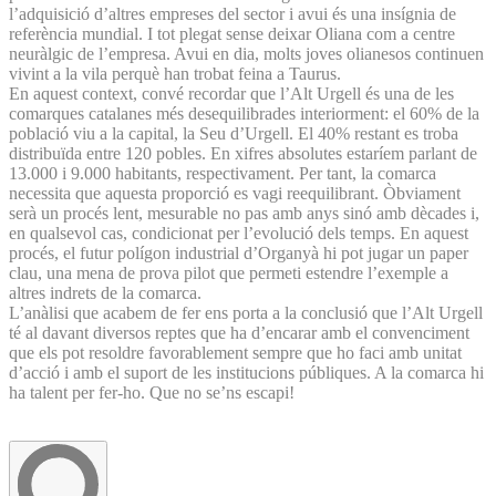
l’adquisició d’altres empreses del sector i avui és una insígnia de
referència mundial. I tot plegat sense deixar Oliana com a centre
neuràlgic de l’empresa. Avui en dia, molts joves olianesos continuen
vivint a la vila perquè han trobat feina a Taurus.
En aquest context, convé recordar que l’Alt Urgell és una de les
comarques catalanes més desequilibrades interiorment: el 60% de la
població viu a la capital, la Seu d’Urgell. El 40% restant es troba
distribuïda entre 120 pobles. En xifres absolutes estaríem parlant de
13.000 i 9.000 habitants, respectivament. Per tant, la comarca
necessita que aquesta proporció es vagi reequilibrant. Òbviament
serà un procés lent, mesurable no pas amb anys sinó amb dècades i,
en qualsevol cas, condicionat per l’evolució dels temps. En aquest
procés, el futur polígon industrial d’Organyà hi pot jugar un paper
clau, una mena de prova pilot que permeti estendre l’exemple a
altres indrets de la comarca.
L’anàlisi que acabem de fer ens porta a la conclusió que l’Alt Urgell
té al davant diversos reptes que ha d’encarar amb el convenciment
que els pot resoldre favorablement sempre que ho faci amb unitat
d’acció i amb el suport de les institucions públiques. A la comarca hi
ha talent per fer-ho. Que no se’ns escapi!