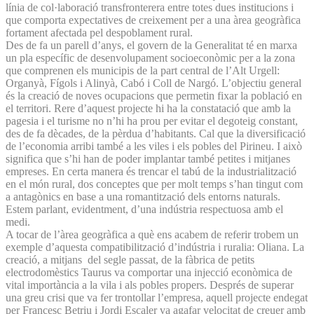
línia de col·laboració transfronterera entre totes dues institucions i
que comporta expectatives de creixement per a una àrea geogràfica
fortament afectada pel despoblament rural.
Des de fa un parell d’anys, el govern de la Generalitat té en marxa
un pla específic de desenvolupament socioeconòmic per a la zona
que comprenen els municipis de la part central de l’Alt Urgell:
Organyà, Fígols i Alinyà, Cabó i Coll de Nargó. L’objectiu general
és la creació de noves ocupacions que permetin fixar la població en
el territori. Rere d’aquest projecte hi ha la constatació que amb la
pagesia i el turisme no n’hi ha prou per evitar el degoteig constant,
des de fa dècades, de la pèrdua d’habitants. Cal que la diversificació
de l’economia arribi també a les viles i els pobles del Pirineu. I això
significa que s’hi han de poder implantar també petites i mitjanes
empreses. En certa manera és trencar el tabú de la industrialització
en el món rural, dos conceptes que per molt temps s’han tingut com
a antagònics en base a una romantització dels entorns naturals.
Estem parlant, evidentment, d’una indústria respectuosa amb el
medi.
A tocar de l’àrea geogràfica a què ens acabem de referir trobem un
exemple d’aquesta compatibilització d’indústria i ruralia: Oliana. La
creació, a mitjans del segle passat, de la fàbrica de petits
electrodomèstics Taurus va comportar una injecció econòmica de
vital importància a la vila i als pobles propers. Després de superar
una greu crisi que va fer trontollar l’empresa, aquell projecte endegat
per Francesc Betriu i Jordi Escaler va agafar velocitat de creuer amb