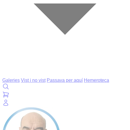
Galeries
Vist i no vist
Passava per aquí
Hemeroteca