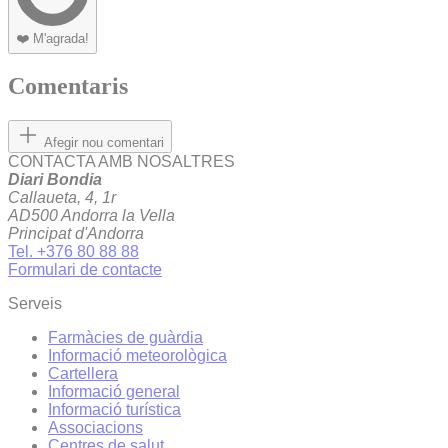
❤️
M'agrada!
Comentaris
Afegir nou comentari
CONTACTA AMB NOSALTRES
Diari Bondia
Callaueta, 4, 1r
AD500 Andorra la Vella
Principat d'Andorra
Tel. +376 80 88 88
Formulari de contacte
Serveis
Farmàcies de guàrdia
Informació meteorològica
Cartellera
Informació general
Informació turística
Associacions
Centres de salut