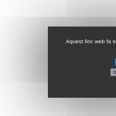
Aquest lloc web fa se
D