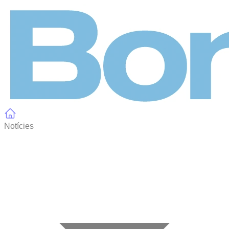
Panell de gestió de galetes
Notícies