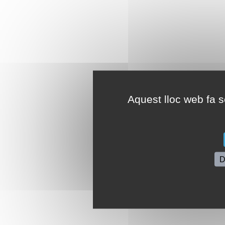
Aquest lloc web fa se
D