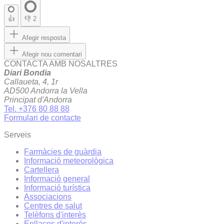
👍
👎
2
Afegir resposta
Afegir nou comentari
CONTACTA AMB NOSALTRES
Diari Bondia
Callaueta, 4, 1r
AD500 Andorra la Vella
Principat d'Andorra
Tel. +376 80 88 88
Formulari de contacte
Serveis
Farmàcies de guàrdia
Informació meteorològica
Cartellera
Informació general
Informació turística
Associacions
Centres de salut
Telèfons d'interès
Enllaços d'interés