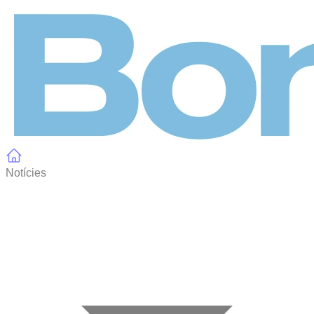
Panell de gestió de galetes
Notícies