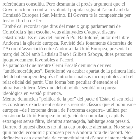
referèndum consultiu. Però desmunta el pretès argument que el
Govern actuaria contra la voluntat popular signant l’acord amb la
Comissió Europea i San Marino. El Govern té la competència per
fer-ho i ho ha de fer.
També cal recordar que dins del mateix grup parlamentari de
Concòrdia s’han escoltat veus allunyades d’aquest discurs
catastrofista. És el cas del lauredià Pol Bartolomé, autor del llibre
Andorra i la qüestió europea. Revisió dels fonaments discursius de
l’Acord d’associació entre Andorra i la Unió Europea, presentat el
març del 2024 amb Ladislau Baró i Gilbert Saboya, dues persones
inequívocament favorables a l’acord.
És paradoxal que mentre Cerni Escalé denuncia derives
“antidemocràtiques”, Bartolomé va acabar apartat de la primera línia
del debat europeu després d’introduir matisos incompatibles amb el
relat oficial del partit. Una forma ben peculiar d’entendre el
pluralisme intern. Més que debat polític, semblà una purga
ideològica en versió pirinenca.
Mentre denuncien “política de la por” del pacte d’Estat, el seu relat
es construeix exactament sobre els ressorts clàssics que el populisme
europeu –de l’extrema dreta i de l’extrema esquerra– utilitza per
erosionar la Unió Europea: immigració descontrolada, capitals
estrangers sense filtre, identitat amenaçada, habitatge sota pressió.
Darrere d’aquest discurs no hi ha cap projecte alternatiu. No se sap
quin model econòmic proposen per a Andorra fora de l’acord. No
defineixen cap estratègia de competitivitat ni d’encaix internacional.