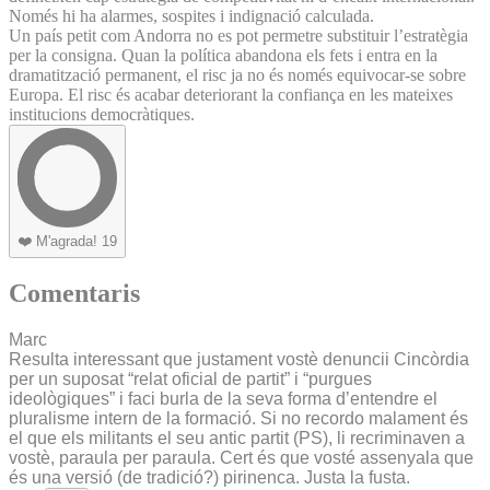
Només hi ha alarmes, sospites i indignació calculada.
Un país petit com Andorra no es pot permetre substituir l’estratègia
per la consigna. Quan la política abandona els fets i entra en la
dramatització permanent, el risc ja no és només equivocar-se sobre
Europa. El risc és acabar deteriorant la confiança en les mateixes
institucions democràtiques.
❤️
M'agrada!
19
Comentaris
Marc
Resulta interessant que justament vostè denuncii Cincòrdia
per un suposat “relat oficial de partit” i “purgues
ideològiques” i faci burla de la seva forma d’entendre el
pluralisme intern de la formació. Si no recordo malament és
el que els militants el seu antic partit (PS), li recriminaven a
vostè, paraula per paraula. Cert és que vosté assenyala que
és una versió (de tradició?) pirinenca. Justa la fusta.