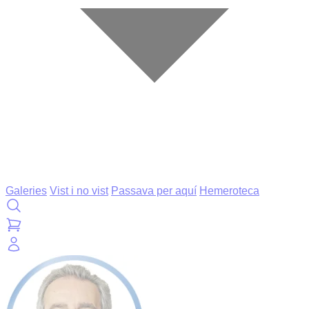
Galeries
Vist i no vist
Passava per aquí
Hemeroteca