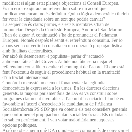
modificat si algun estat planteja objeccions al Consell Europeu.
És un error exigir ara un referèndum sobre un acord que
jurídicament encara no és definitiu. Quina lògica democràtica tindria
fer votar la ciutadania sobre un text que podria canviar?
La seqüència és clara: primer, els estats membres s’han de
pronunciar. Després la Comissió Europea, Andorra i San Marino
l’han de signar. A continuació s’ha de pronunciar el Parlament
Europeu. Només després té sentit el referèndum consultiu. Fer-lo
abans seria convertir la consulta en una operació propagandística
amb finalitats electoralistes.
Per això és desencertat –i populista– parlar d’“actuació
antidemocràtica” del Govern. Antidemocràtic seria negar el
referèndum consultiu o ocultar el contingut de l’acord. El que està
fent l’executiu és seguir el procediment habitual en la tramitació
d’un tractat internacional.
Concòrdia menysté un element fonamental: la legitimitat
democràtica ja expressada a les urnes. En les darreres eleccions
generals, la majoria parlamentària de DA es va construir sobre
programes clarament favorables a l’acord d’associació. I també era
favorable a l’acord d’associació la candidatura de l’Aliança
Socialdemòcrata PS-SDP que va obtenir els tres consellers generals
que conformen el grup parlamentari socialdemòcrata. Els ciutadans
ho sabien perfectament. I van votar majoritàriament aquestes
opcions polítiques.
Això no obsta per a què DA compleixi el compromís de convocar el