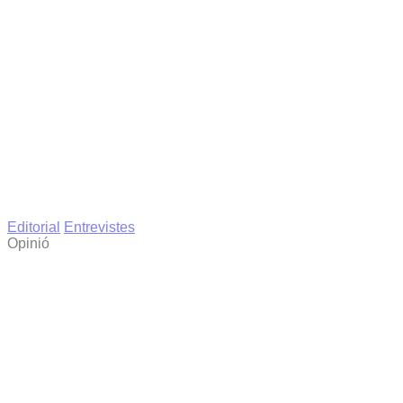
Editorial
Entrevistes
Opinió