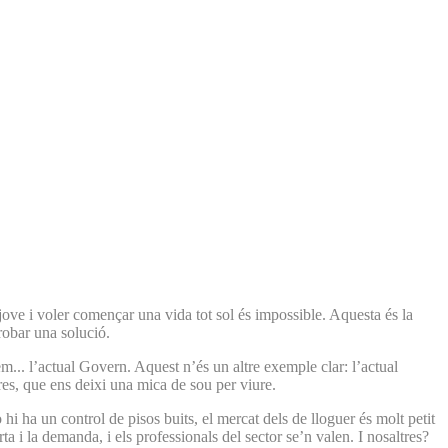
jove i voler començar una vida tot sol és impossible. Aquesta és la
robar una solució.
m... l’actual Govern. Aquest n’és un altre exemple clar: l’actual
tres, que ens deixi una mica de sou per viure.
i ha un control de pisos buits, el mercat dels de lloguer és molt petit
a i la demanda, i els professionals del sector se’n valen. I nosaltres?