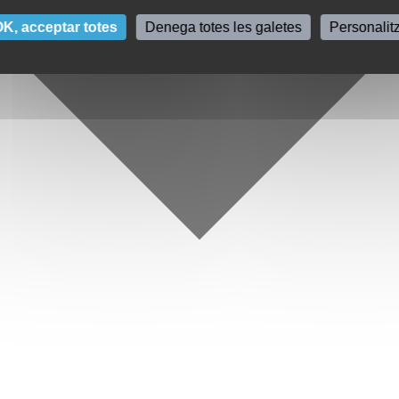
K, acceptar totes
Denega totes les galetes
Personalit