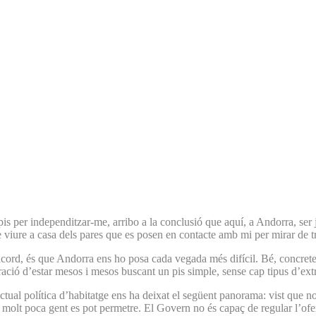
is per independitzar-me, arribo a la conclusió que aquí, a Andorra, ser 
de viure a casa dels pares que es posen en contacte amb mi per mirar de t
’acord, és que Andorra ens ho posa cada vegada més difícil. Bé, concrete
ustració d’estar mesos i mesos buscant un pis simple, sense cap tipus d’ex
ual política d’habitatge ens ha deixat el següent panorama: vist que no h
 molt poca gent es pot permetre. El Govern no és capaç de regular l’ofert