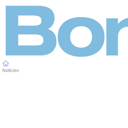
Panell de gestió de galetes
Notícies