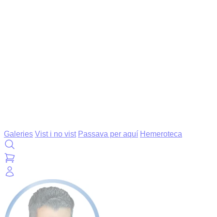
Galeries
Vist i no vist
Passava per aquí
Hemeroteca