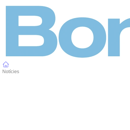
Panell de gestió de galetes
Notícies