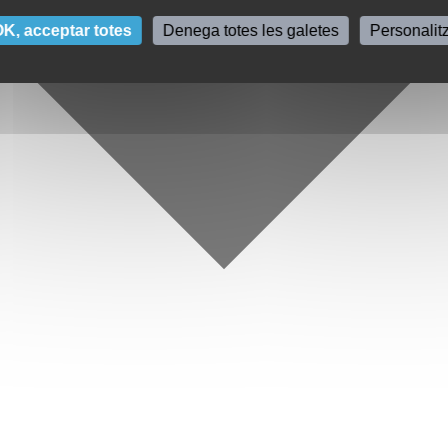
K, acceptar totes
Denega totes les galetes
Personalit