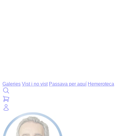
Galeries
Vist i no vist
Passava per aquí
Hemeroteca