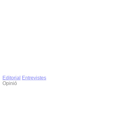
Editorial
Entrevistes
Opinió