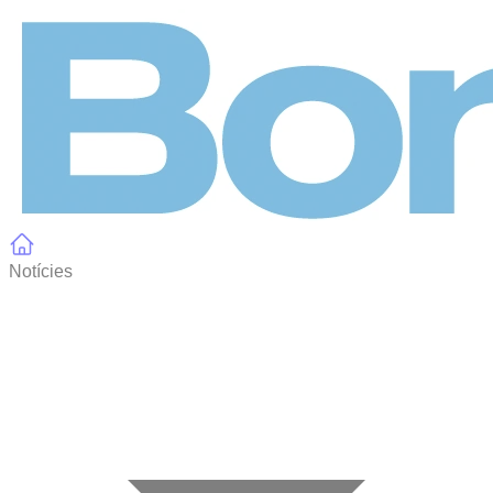
Panell de gestió de galetes
Notícies