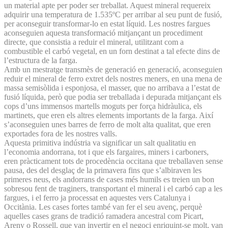
un material apte per poder ser treballat. Aquest mineral requereix
adquirir una temperatura de 1.535ºC per arribar al seu punt de fusió,
per aconseguir transformar-lo en estat líquid. Les nostres fargues
aconseguien aquesta transformació mitjançant un procediment
directe, que consistia a reduir el mineral, utilitzant com a
combustible el carbó vegetal, en un forn destinat a tal efecte dins de
l’estructura de la farga.
Amb un mestratge transmès de generació en generació, aconseguien
reduir el mineral de ferro extret dels nostres meners, en una mena de
massa semisòlida i esponjosa, el masser, que no arribava a l’estat de
fusió líquida, però que podia ser treballada i depurada mitjançant els
cops d’uns immensos martells moguts per força hidràulica, els
martinets, que eren els altres elements importants de la farga. Així
s’aconseguien unes barres de ferro de molt alta qualitat, que eren
exportades fora de les nostres valls.
Aquesta primitiva indústria va significar un salt qualitatiu en
l’economia andorrana, tot i que els fargaires, miners i carboners,
eren pràcticament tots de procedència occitana que treballaven sense
pausa, des del desglaç de la primavera fins que s’albiraven les
primeres neus, els andorrans de cases més humils es treien un bon
sobresou fent de traginers, transportant el mineral i el carbó cap a les
fargues, i el ferro ja processat en aquestes vers Catalunya i
Occitània. Les cases fortes també van fer el seu avenç, perquè
aquelles cases grans de tradició ramadera ancestral com Picart,
Areny o Rossell, que van invertir en el negoci enriquint-se molt, van