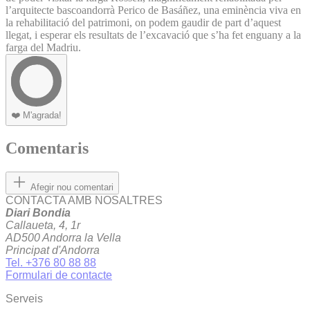
l’arquitecte bascoandorrà Perico de Basáñez, una eminència viva en
la rehabilitació del patrimoni, on podem gaudir de part d’aquest
llegat, i esperar els resultats de l’excavació que s’ha fet enguany a la
farga del Madriu.
❤️
M'agrada!
Comentaris
Afegir nou comentari
CONTACTA AMB NOSALTRES
Diari Bondia
Callaueta, 4, 1r
AD500 Andorra la Vella
Principat d'Andorra
Tel. +376 80 88 88
Formulari de contacte
Serveis