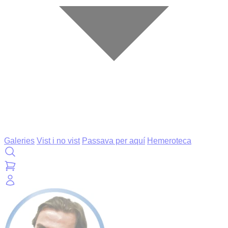
Galeries
Vist i no vist
Passava per aquí
Hemeroteca