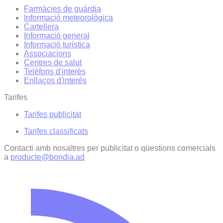
Farmàcies de guàrdia
Informació meteorològica
Cartellera
Informació general
Informació turística
Associacions
Centres de salut
Telèfons d'interès
Enllaços d'interés
Tarifes
Tarifes publicitat
Tarifes classificats
Contacti amb nosaltres per publicitat o qüestions comercials
a
producte@bondia.ad