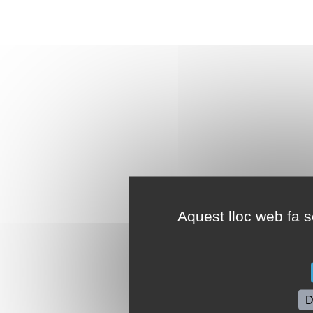
Aquest lloc web fa se
D