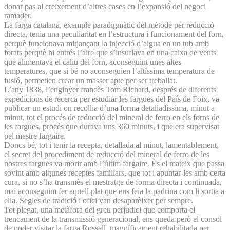
donar pas al creixement d’altres cases en l’expansió del negoci
ramader.
La farga catalana, exemple paradigmàtic del mètode per reducció
directa, tenia una peculiaritat en l’estructura i funcionament del forn,
perquè funcionava mitjançant la injecció d’aigua en un tub amb
forats perquè hi entrés l’aire que s’insuflava en una caixa de vents
que alimentava el caliu del forn, aconseguint unes altes
temperatures, que si bé no aconseguien l’altíssima temperatura de
fusió, permetien crear un masser apte per ser treballat.
L’any 1838, l’enginyer francès Tom Richard, després de diferents
expedicions de recerca per estudiar les fargues del País de Foix, va
publicar un estudi on recollia d’una forma detalladíssima, minut a
minut, tot el procés de reducció del mineral de ferro en els forns de
les fargues, procés que durava uns 360 minuts, i que era supervisat
pel mestre fargaire.
Doncs bé, tot i tenir la recepta, detallada al minut, lamentablement,
el secret del procediment de reducció del mineral de ferro de les
nostres fargues va morir amb l’últim fargaire. És el mateix que passa
sovint amb algunes receptes familiars, que tot i apuntar-les amb certa
cura, si no s’ha transmès el mestratge de forma directa i continuada,
mai aconseguim fer aquell plat que ens feia la padrina com li sortia a
ella. Segles de tradició i ofici van desaparèixer per sempre.
Tot plegat, una metàfora del greu perjudici que comporta el
trencament de la transmissió generacional, ens queda però el consol
de poder visitar la farga Rossell, magníficament rehabilitada per