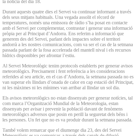
la notícia del dia 18.
Durant aquests quatre dies el Servei va continuar informant a través
dels seus mitjans habituals. Una vegada assolit el rècord de
temperatures, només una emissora de ràdio s’ha posat en contacte
amb el Servei per complementar, contrastar i generar una informació
pròpia per al Principat d’Andorra. Ens referim a informació que
generem des del Servei, parlant dels impactes sobre el territori
andorrà a les nostres comunicacions, com va ser el cas de la setmana
passada parlant de la fosa accelerada del mantell nival i els recursos
hídrics disponibles per afrontar l’estiu.
Al Servei Meteorològic tenim protocols establerts per generar avisos
meteorològics. Precisament i fent referència a les consideracions
referides al seu article, en el cas d’Andorra, la setmana passada no es
van superar els llindars d’onada de calor en cap estació del Principat,
ni les màximes ni les mínimes van arribar al llindar un sol dia.
Els avisos meteorològics no estan dissenyats per generar notícies, tal
com marca l’Organització Mundial de la Meteorologia, estan
dissenyats per avisar i prevenir la població davant de fenòmens
meteorològics adversos que posin en perill la seguretat dels béns i
les persones. Un fet que no es va produir durant la setmana passada.
També volem remarcar que el diumenge dia 23, des del Servei
Meteorològic es va comunicar, a través dels canals de difusió