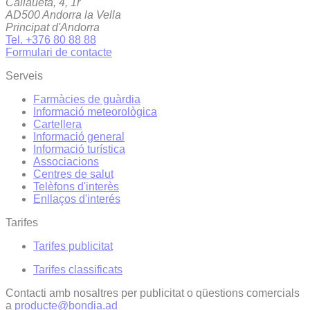
Callaueta, 4, 1r
AD500 Andorra la Vella
Principat d'Andorra
Tel. +376 80 88 88
Formulari de contacte
Serveis
Farmàcies de guàrdia
Informació meteorològica
Cartellera
Informació general
Informació turística
Associacions
Centres de salut
Telèfons d'interès
Enllaços d'interés
Tarifes
Tarifes publicitat
Tarifes classificats
Contacti amb nosaltres per publicitat o qüestions comercials
a
producte@bondia.ad