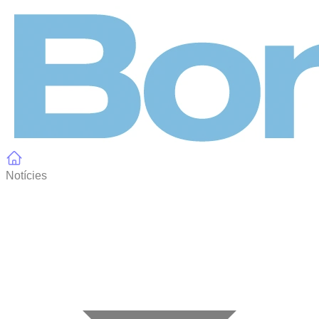
Panell de gestió de galetes
Notícies