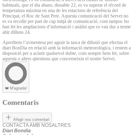
habituals, que el dia abans, dissabte 22, es va superar el rècord de
temperatura màxima en una de les estacions de referència del
Principat, el Roc de Sant Pere. Aquesta comunicació del Servei no
es va recollir per part de cap mitjà de comunicació, com tampoc ho
han fet les ampliacions d’informació i anàlisi que es van dur a terme
ahir dilluns 24.
Aprofitem l’avinentesa per agrair la tasca de difusió que efectua el
diari BonDia en relació amb la informació meteorològica, i restem a
disposició per a aclarir qualsevol dubte, com sempre hem fet, sobre
aquesta o altres qüestions que concerneixin el nostre Servei.
❤️
M'agrada!
Comentaris
Afegir nou comentari
CONTACTA AMB NOSALTRES
Diari Bondia