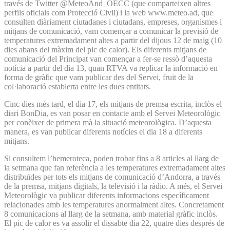
través de Twitter @MeteoAnd_OECC (que comparteixen altres
perfils oficials com Protecció Civil) i la web www.meteo.ad, que
consulten diàriament ciutadanes i ciutadans, empreses, organismes i
mitjans de comunicació, vam començar a comunicar la previsió de
temperatures extremadament altes a partir del dijous 12 de maig (10
dies abans del màxim del pic de calor). Els diferents mitjans de
comunicació del Principat van començar a fer-se ressò d’aquesta
notícia a partir del dia 13, quan RTVA va replicar la informació en
forma de gràfic que vam publicar des del Servei, fruit de la
col·laboració establerta entre les dues entitats.
Cinc dies més tard, el dia 17, els mitjans de premsa escrita, inclòs el
diari BonDia, es van posar en contacte amb el Servei Meteorològic
per conèixer de primera mà la situació meteorològica. D’aquesta
manera, es van publicar diferents notícies el dia 18 a diferents
mitjans.
Si consultem l’hemeroteca, poden trobar fins a 8 articles al llarg de
la setmana que fan referència a les temperatures extremadament altes
distribuïdes per tots els mitjans de comunicació d’Andorra, a través
de la premsa, mitjans digitals, la televisió i la ràdio. A més, el Servei
Meteorològic va publicar diferents informacions específicament
relacionades amb les temperatures anormalment altes. Concretament
8 comunicacions al llarg de la setmana, amb material gràfic inclòs.
El pic de calor es va assolir el dissabte dia 22, quatre dies després de