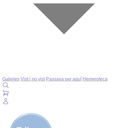
Galeries
Vist i no vist
Passava per aquí
Hemeroteca