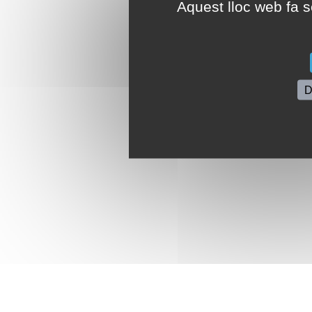
Aquest lloc web fa se
D