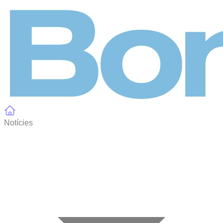
Panell de gestió de galetes
Notícies