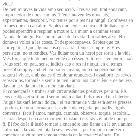
vida?
De nen miraves la vida amb seducció. Eres valent, tirat endavant,
emprenedor de nous camins. T’encantaven les novetats,
experimentar, descobrir. No tenies por a res ni a ningú. Confiaves en
tu més que en cap altre. Sabies que tenies recursos il·limitats i que
podies aprendre a respirar, a moure’t, a mirar, a caminar sense
l’ajuda de ningú. Eres un miracle de la vida. I tu sabies això. No
donaves voltes a les coses. Et despreocupaves. Sabies que tot
s’arreglaria. Que alguna cosa passaria. Tenies sempre fe. Eres
persistent, no et rendies. Vas lluitar com un heroi per sortir a la vida.
Més força que tu de nen no en té cap ésser. Si tornes a entendre això
i vius serè, en pau, sense judicis cap a res ni ningú, en el temps
present sempre, amb el teu poder creatiu, amb una personalitat
segura i vivaç, amb ganes d’explorar grandeses i assaborir les seves
sensacions, tornaràs a sentir-te nen i amb una consciència de bellesa
davant la vida tot el teu món canviarà.
Et començaràs a trobar amb circumstàncies positives per a tu. Els
teus desitjos et sortiran i seran una realitat. Pels rius del teu interior
l’aigua baixarà lenta i dolça, i el teu ritme de vida serà sense presses
i podràs, de nou, tornar a estar viu cada vegada que parlis, riguis,
conversis, facis l’amor, mengis, caminis, observis, toquis, escoltis...
estaràs despert en cada moment i instant i estaràs vivint de nou, per
fi. El foc de la il·lusió tornarà a encendre una flama en la teva ànima
i afirmaràs la vida en tota la seva essència per tornar a renéixer i
començar a viure per segona vegada en la teva existència. En