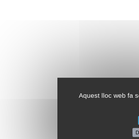
Aquest lloc web fa se
D