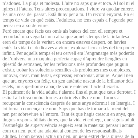
n’adones. La pluja et molesta. L’aire no saps que et toca. Al sol ni el
mires ni l’atens. Tens altres preocupacions. I viure va quedar enrere.
És una cosa del passat. Està lluny per a tu. Un record enyorat. En el
temps de vida en què estàs, l’adultesa, no tens espais a l’agenda per
pensar en això de viure.
Però encara que facis cas omís als batecs del cor, ell sempre et
recordarà una vegada i una altra que aquells temps de la infantesa
eren els temps de la veritat, on encara estaves despert, on havies
entès la vida i et dedicaves a viure, explorar i crear des del teu poder
infinit. Per aquells temps el teu cervell era l’engranatge més poderós
de l’univers, una màquina perfecta capaç d’aprendre llengües en
qüestió de setmanes, fer les reflexions més profundes que puguin
existir, trobar les solucions senzilles als problemes més complexos,
innovar, crear, manifestar, expressar, emocionar, atraure. Aquell nen
que ara enyores era feliç, un gen autèntic nascut de la brillantor dels
estels, un superhome capaç de viure entenent l’acte d’existir.
El patiment de la vida adulta t’alarma fins al punt que caus derrotat. I
estirat a la teva ombra tornes a obrir els ulls de nou. Tornes a
recuperar la consciència després de tants anys adormit i en letargia. I
tot torna a començar de nou. Saps que has de tornar a la ment del
nen per sobreviure a l’entorn. Tant és que hagis crescut en anys, que
tinguis responsabilitats dures, que la vida et colpegi, que siguis adult,
l’estratègia de supervivència segueix sent la mateixa: pensar i actuar
com un nen, però ara adaptat al context de les responsabilitats
adultes. I com pensa i actua un nen, un geni extret de la puresa de la