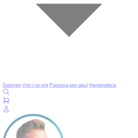
Galeries
Vist i no vist
Passava per aquí
Hemeroteca