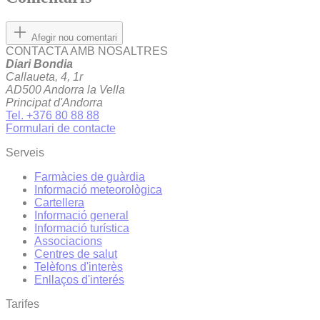
Afegir nou comentari
CONTACTA AMB NOSALTRES
Diari Bondia
Callaueta, 4, 1r
AD500 Andorra la Vella
Principat d'Andorra
Tel. +376 80 88 88
Formulari de contacte
Serveis
Farmàcies de guàrdia
Informació meteorològica
Cartellera
Informació general
Informació turística
Associacions
Centres de salut
Telèfons d'interès
Enllaços d'interés
Tarifes