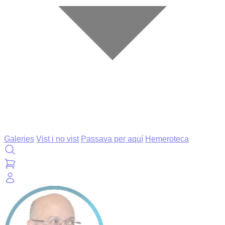
Galeries
Vist i no vist
Passava per aquí
Hemeroteca