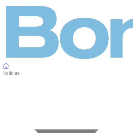
Panell de gestió de galetes
Notícies