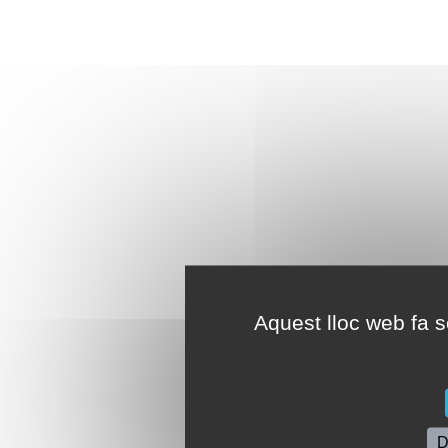
Aquest lloc web fa se
D