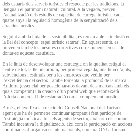
dels usuaris dels serveis turístics el respecte per les tradicions, la
llengua i el patrimoni natural i cultural. A la vegada, preveu
l’actualització dels estudis de capacitat de càrrega turística cada
quatre anys i la regulació homogènia de la senyalització dels
atractius turístics.
Seguint amb la línia de la sostenibilitat, és remarcable la inclusió en
la llei del concepte ‘espai turístic saturat’. En aquest sentit, es
preveuen també les mesures correctives corresponents en cas de
donar-se aquesta casuística.
En la línia de desenvolupar una estratègia on la qualitat estigui al
centre de tot, la llei incorpora, per primera vegada, una línia d’ajuts,
subvencions i estímuls per a les empreses que vetllin per
l’excel·lència del sector. També fomenta la promoció de la marca
Andorra (essencial per posicionar-nos davant dels mercats amb els
quals competim) i la creació d’un portal web que reconeixerà
l’oferta comercial i de restauració com a complement turístic.
A més, el text fixa la creació del Consell Nacional del Turisme,
agent que ha de permetre continuar apropant i fent partícips de
l’estratègia turística a tots els agents de sector, així com els comuns.
També incentiva la digitalització, així com la participació en accions
coordinades d’organismes internacionals, com ara ONU Turisme.