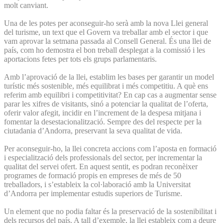
molt canviant.
Una de les potes per aconseguir-ho serà amb la nova Llei general
del turisme, un text que el Govern va treballar amb el sector i que
vam aprovar la setmana passada al Consell General. És una llei de
país, com ho demostra el bon treball desplegat a la comissió i les
aportacions fetes per tots els grups parlamentaris.
Amb l’aprovació de la llei, establim les bases per garantir un model
turístic més sostenible, més equilibrat i més competitiu. A què ens
referim amb equilibri i competitivitat? En cap cas a augmentar sense
parar les xifres de visitants, sinó a potenciar la qualitat de l’oferta,
oferir valor afegit, incidir en l’increment de la despesa mitjana i
fomentar la desestacionalització. Sempre des del respecte per la
ciutadania d’Andorra, preservant la seva qualitat de vida.
Per aconseguir-ho, la llei concreta accions com l’aposta en formació
i especialització dels professionals del sector, per incrementar la
qualitat del servei ofert. En aquest sentit, es podran reconèixer
programes de formació propis en empreses de més de 50
treballadors, i s’estableix la col·laboració amb la Universitat
d’Andorra per implementar estudis superiors de Turisme.
Un element que no podia faltar és la preservació de la sostenibilitat i
dels recursos del país. A tall d’exemple, la llei estableix com a deure