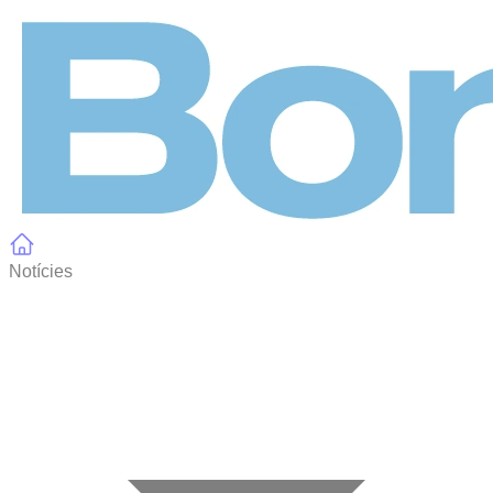
Panell de gestió de galetes
Notícies