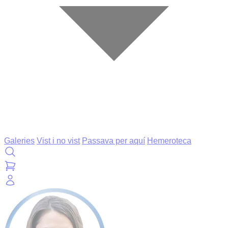
Galeries
Vist i no vist
Passava per aquí
Hemeroteca