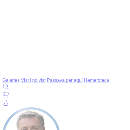
Galeries
Vist i no vist
Passava per aquí
Hemeroteca