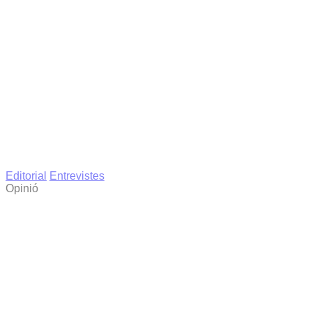
Editorial
Entrevistes
Opinió