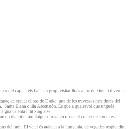
 del capità, els balls en grup, visitar llocs a toc de xiulet i divertir-
capaç de creuar el pas de Drake, una de les travesses més dures del
ha, Santa Elena o illa Ascensión. És que a qualsevol que tingués
igua calenta i llit king size.
que un dia tot el muntatge se’n va en orris i el creuer de somni es
ns del món. El veler és atalaiat a la llunyania, de vegades resplendint