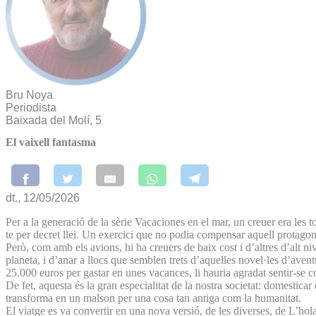
Bru Noya
Periodista
Baixada del Molí, 5
El vaixell fantasma
dt., 12/05/2026
Per a la generació de la sèrie Vacaciones en el mar, un creuer era les tov
te per decret llei. Un exercici que no podia compensar aquell protago
Però, com amb els avions, hi ha creuers de baix cost i d’altres d’alt 
planeta, i d’anar a llocs que semblen trets d’aquelles novel·les d’ave
25.000 euros per gastar en unes vacances, li hauria agradat sentir-se co
De fet, aquesta és la gran especialitat de la nostra societat: domesticar
transforma en un malson per una cosa tan antiga com la humanitat.
El viatge es va convertir en una nova versió, de les diverses, de L’hol