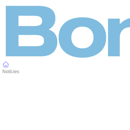
Panell de gestió de galetes
Notícies