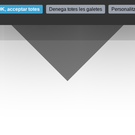
K, acceptar totes
Denega totes les galetes
Personalit