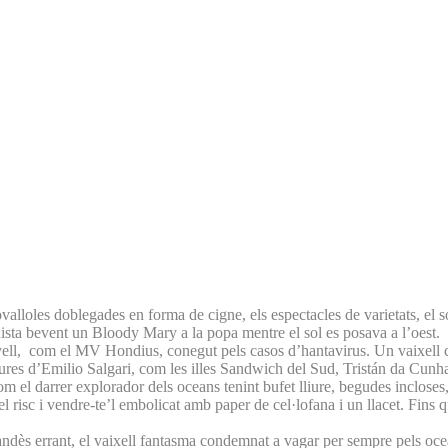
alloles doblegades en forma de cigne, els espectacles de varietats, el sopar
nista bevent un Bloody Mary a la popa mentre el sol es posava a l’oest.
nivell, com el MV Hondius, conegut pels casos d’hantavirus. Un vaixell 
ntures d’Emilio Salgari, com les illes Sandwich del Sud, Tristán da Cun
m el darrer explorador dels oceans tenint bufet lliure, begudes incloses, a
 el risc i vendre-te’l embolicat amb paper de cel·lofana i un llacet. Fins 
andès errant, el vaixell fantasma condemnat a vagar per sempre pels ocea