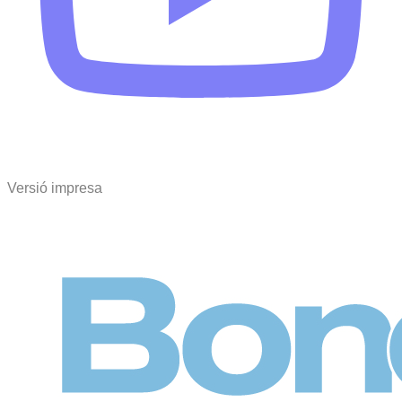
Versió impresa