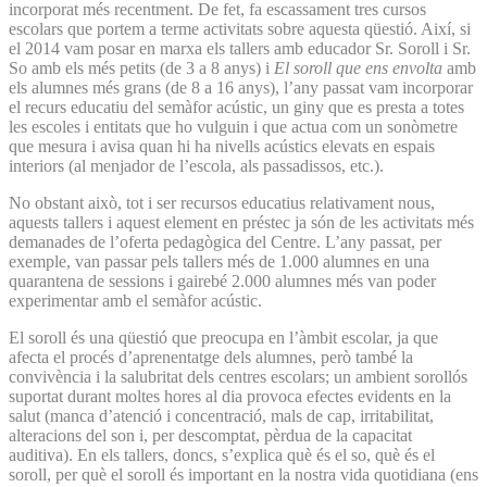
incorporat més recentment. De fet, fa escassament tres cursos
escolars que portem a terme activitats sobre aquesta qüestió. Així, si
el 2014 vam posar en marxa els tallers amb educador Sr. Soroll i Sr.
So amb els més petits (de 3 a 8 anys) i
El soroll que ens envolta
amb
els alumnes més grans (de 8 a 16 anys), l’any passat vam incorporar
el recurs educatiu del semàfor acústic, un giny que es presta a totes
les escoles i entitats que ho vulguin i que actua com un sonòmetre
que mesura i avisa quan hi ha nivells acústics elevats en espais
interiors (al menjador de l’escola, als passadissos, etc.).
No obstant això, tot i ser recursos educatius relativament nous,
aquests tallers i aquest element en préstec ja són de les activitats més
demanades de l’oferta pedagògica del Centre. L’any passat, per
exemple, van passar pels tallers més de 1.000 alumnes en una
quarantena de sessions i gairebé 2.000 alumnes més van poder
experimentar amb el semàfor acústic.
El soroll és una qüestió que preocupa en l’àmbit escolar, ja que
afecta el procés d’aprenentatge dels alumnes, però també la
convivència i la salubritat dels centres escolars; un ambient sorollós
suportat durant moltes hores al dia provoca efectes evidents en la
salut (manca d’atenció i concentració, mals de cap, irritabilitat,
alteracions del son i, per descomptat, pèrdua de la capacitat
auditiva). En els tallers, doncs, s’explica què és el so, què és el
soroll, per què el soroll és important en la nostra vida quotidiana (ens