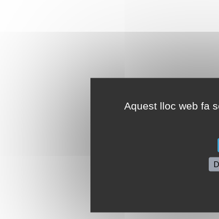
Aquest lloc web fa se
D