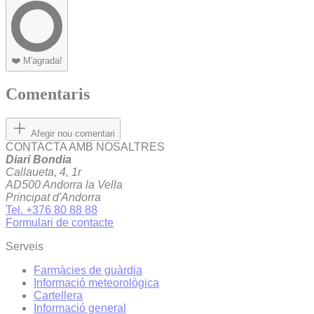
❤️
M'agrada!
Comentaris
Afegir nou comentari
CONTACTA AMB NOSALTRES
Diari Bondia
Callaueta, 4, 1r
AD500 Andorra la Vella
Principat d'Andorra
Tel. +376 80 88 88
Formulari de contacte
Serveis
Farmàcies de guàrdia
Informació meteorològica
Cartellera
Informació general