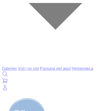
Galeries
Vist i no vist
Passava per aquí
Hemeroteca