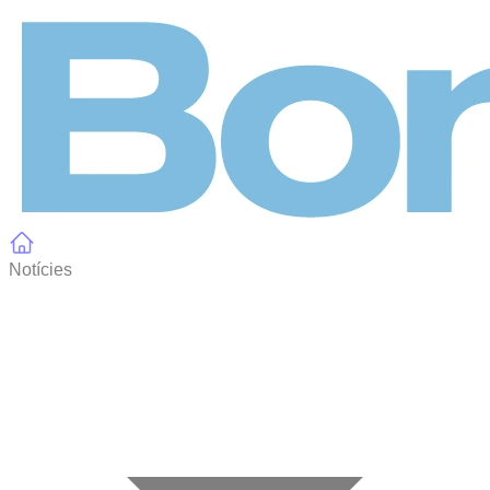
Panell de gestió de galetes
Notícies