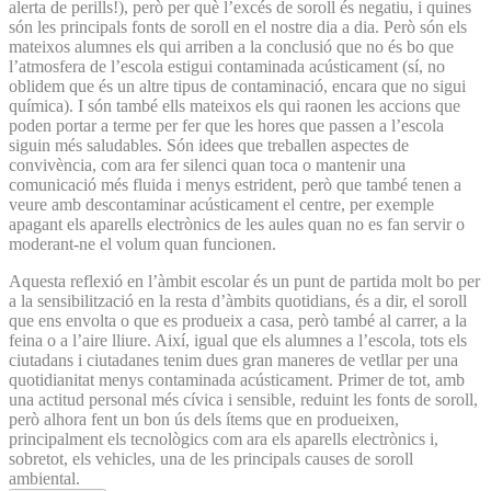
alerta de perills!), però per què l’excés de soroll és negatiu, i quines
són les principals fonts de soroll en el nostre dia a dia. Però són els
mateixos alumnes els qui arriben a la conclusió que no és bo que
l’atmosfera de l’escola estigui contaminada acústicament (sí, no
oblidem que és un altre tipus de contaminació, encara que no sigui
química). I són també ells mateixos els qui raonen les accions que
poden portar a terme per fer que les hores que passen a l’escola
siguin més saludables. Són idees que treballen aspectes de
convivència, com ara fer silenci quan toca o mantenir una
comunicació més fluida i menys estrident, però que també tenen a
veure amb descontaminar acústicament el centre, per exemple
apagant els aparells electrònics de les aules quan no es fan servir o
moderant-ne el volum quan funcionen.
Aquesta reflexió en l’àmbit escolar és un punt de partida molt bo per
a la sensibilització en la resta d’àmbits quotidians, és a dir, el soroll
que ens envolta o que es produeix a casa, però també al carrer, a la
feina o a l’aire lliure. Així, igual que els alumnes a l’escola, tots els
ciutadans i ciutadanes tenim dues gran maneres de vetllar per una
quotidianitat menys contaminada acústicament. Primer de tot, amb
una actitud personal més cívica i sensible, reduint les fonts de soroll,
però alhora fent un bon ús dels ítems que en produeixen,
principalment els tecnològics com ara els aparells electrònics i,
sobretot, els vehicles, una de les principals causes de soroll
ambiental.