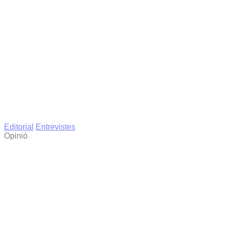
Editorial
Entrevistes
Opinió