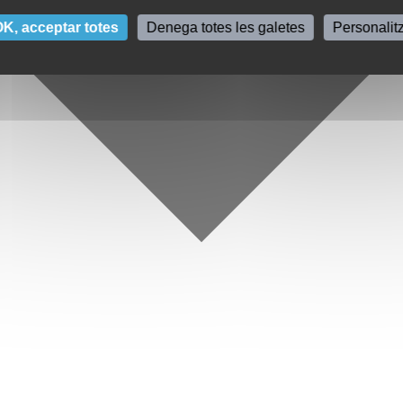
K, acceptar totes
Denega totes les galetes
Personalit