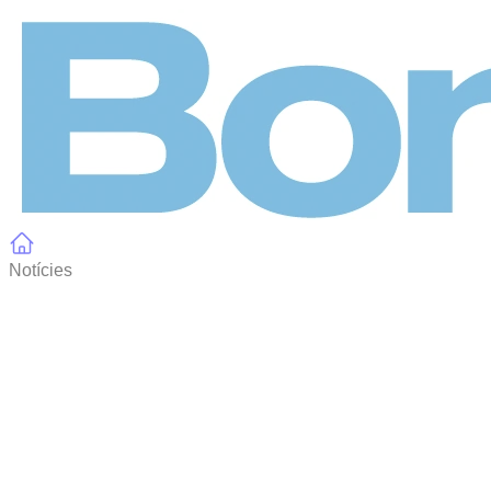
Panell de gestió de galetes
Notícies