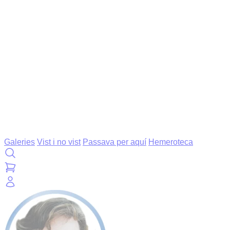
Galeries
Vist i no vist
Passava per aquí
Hemeroteca