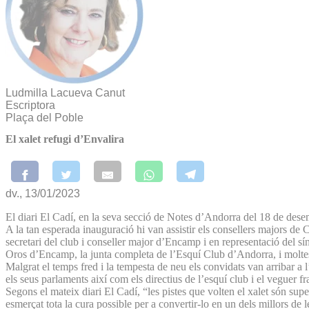
Ludmilla Lacueva Canut
Escriptora
Plaça del Poble
El xalet refugi d’Envalira
dv., 13/01/2023
El diari El Cadí, en la seva secció de Notes d’Andorra del 18 de dese
A la tan esperada inauguració hi van assistir els consellers majors 
secretari del club i conseller major d’Encamp i en representació del s
Oros d’Encamp, la junta completa de l’Esquí Club d’Andorra, i moltes 
Malgrat el temps fred i la tempesta de neu els convidats van arribar a 
els seus parlaments així com els directius de l’esquí club i el veguer f
Segons el mateix diari El Cadí, “les pistes que volten el xalet són su
esmerçat tota la cura possible per a convertir-lo en un dels millors d