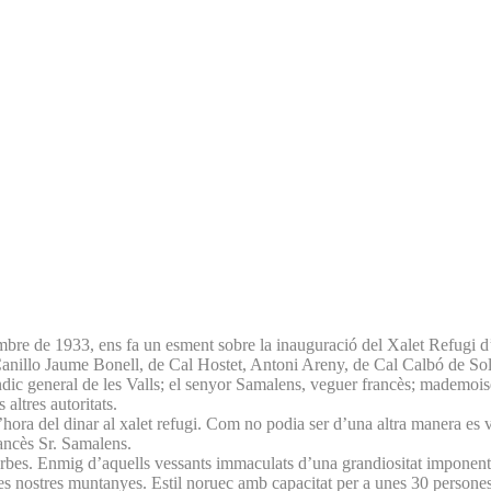
mbre de 1933, ens fa un esment sobre la inauguració del Xalet Refugi d
de Canillo Jaume Bonell, de Cal Hostet, Antoni Areny, de Cal Calbó de S
índic general de les Valls; el senyor Samalens, veguer francès; mademoi
altres autoritats.
l’hora del dinar al xalet refugi. Com no podia ser d’una altra manera es v
rancès Sr. Samalens.
perbes. Enmig d’aquells vessants immaculats d’una grandiositat imponent
e les nostres muntanyes. Estil noruec amb capacitat per a unes 30 person