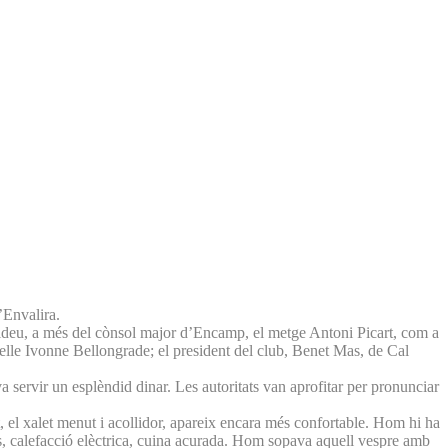
’Envalira.
oldeu, a més del cònsol major d’Encamp, el metge Antoni Picart, com a
selle Ivonne Bellongrade; el president del club, Benet Mas, de Cal
a servir un esplèndid dinar. Les autoritats van aprofitar per pronunciar
, el xalet menut i acollidor, apareix encara més confortable. Hom hi ha
es, calefacció elèctrica, cuina acurada. Hom sopava aquell vespre amb