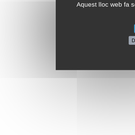
Aquest lloc web fa se
D