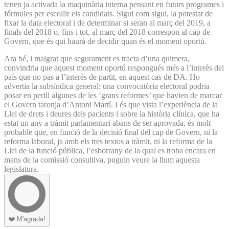
tenen ja activada la maquinària interna pensant en futurs programes i
fórmules per escollir els candidats. Sigui com sigui, la potestat de
fixar la data electoral i de determinar si seran al març del 2019, a
finals del 2018 o, fins i tot, al març del 2018 correspon al cap de
Govern, que és qui haurà de decidir quan és el moment oportú.
Ara bé, i malgrat que segurament es tracta d’una quimera,
convindria que aquest moment oportú respongués més a l’interès del
país que no pas a l’interès de partit, en aquest cas de DA. Ho
advertia la subsíndica general: una convocatòria electoral podria
posar en perill algunes de les ‘grans reformes’ que havien de marcar
el Govern taronja d’Antoni Martí. I és que vista l’experiència de la
Llei de drets i deures dels pacients i sobre la història clínica, que ha
estat un any a tràmit parlamentari abans de ser aprovada, és molt
probable que, en funció de la decisió final del cap de Govern, ni la
reforma laboral, ja amb els tres textos a tràmit, ni la reforma de la
Llei de la funció pública, l’esborrany de la qual es troba encara en
mans de la comissió consultiva, puguin veure la llum aquesta
legislatura.
❤️
M'agrada!