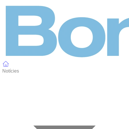
Panell de gestió de galetes
Notícies