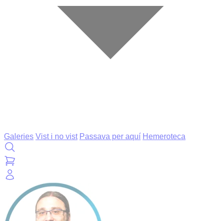
Galeries
Vist i no vist
Passava per aquí
Hemeroteca