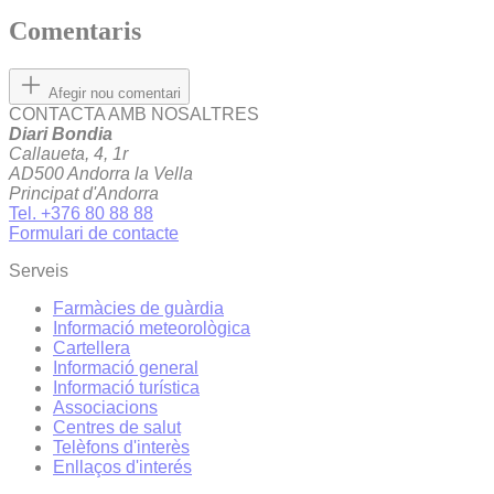
Comentaris
Afegir nou comentari
CONTACTA AMB NOSALTRES
Diari Bondia
Callaueta, 4, 1r
AD500 Andorra la Vella
Principat d'Andorra
Tel. +376 80 88 88
Formulari de contacte
Serveis
Farmàcies de guàrdia
Informació meteorològica
Cartellera
Informació general
Informació turística
Associacions
Centres de salut
Telèfons d'interès
Enllaços d'interés