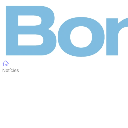
Panell de gestió de galetes
Notícies