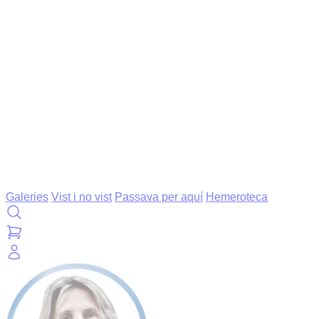
Galeries
Vist i no vist
Passava per aquí
Hemeroteca