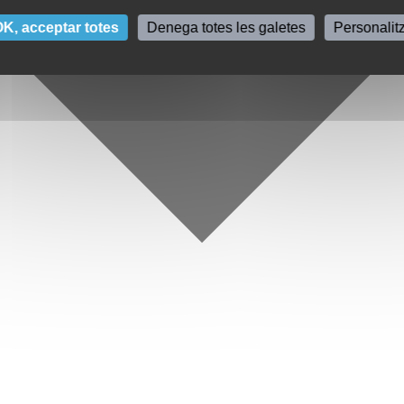
K, acceptar totes
Denega totes les galetes
Personalit