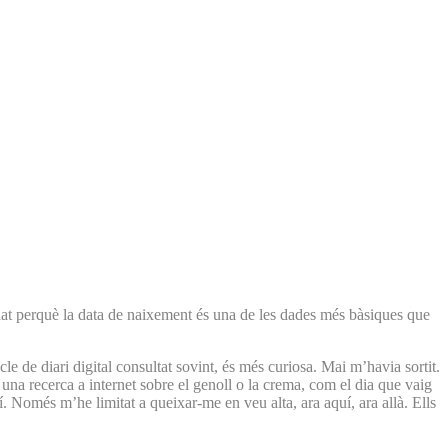
’edat perquè la data de naixement és una de les dades més bàsiques que
le de diari digital consultat sovint, és més curiosa. Mai m’havia sortit.
una recerca a internet sobre el genoll o la crema, com el dia que vaig
ixí. Només m’he limitat a queixar-me en veu alta, ara aquí, ara allà. Ells