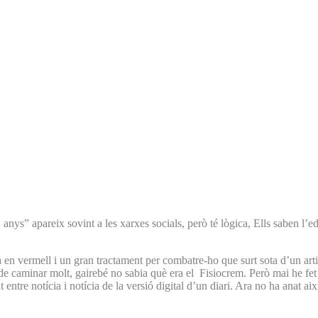
 anys” apareix sovint a les xarxes socials, però té lògica, Ells saben l
 en vermell i un gran tractament per combatre-ho que surt sota d’un artic
de caminar molt, gairebé no sabia què era el Fisiocrem. Però mai he fet 
t entre notícia i notícia de la versió digital d’un diari. Ara no ha anat a