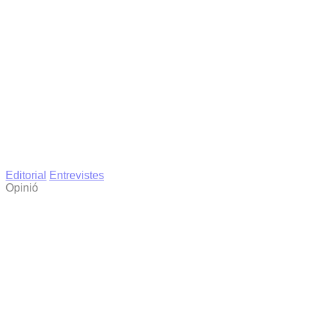
Editorial
Entrevistes
Opinió