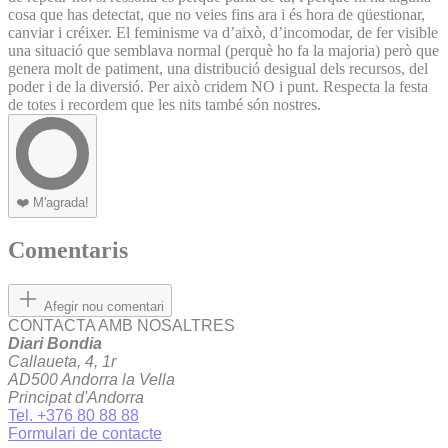
cosa que has detectat, que no veies fins ara i és hora de qüestionar,
canviar i créixer. El feminisme va d’això, d’incomodar, de fer visible
una situació que semblava normal (perquè ho fa la majoria) però que
genera molt de patiment, una distribució desigual dels recursos, del
poder i de la diversió. Per això cridem NO i punt. Respecta la festa
de totes i recordem que les nits també són nostres.
❤️
M'agrada!
Comentaris
Afegir nou comentari
CONTACTA AMB NOSALTRES
Diari Bondia
Callaueta, 4, 1r
AD500 Andorra la Vella
Principat d'Andorra
Tel. +376 80 88 88
Formulari de contacte