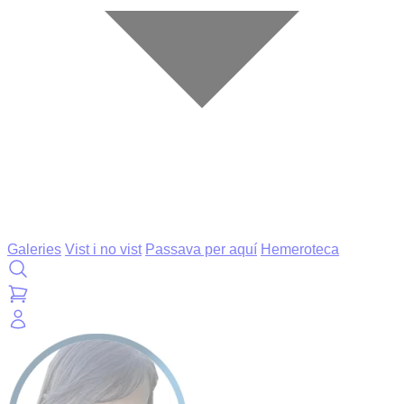
Galeries
Vist i no vist
Passava per aquí
Hemeroteca