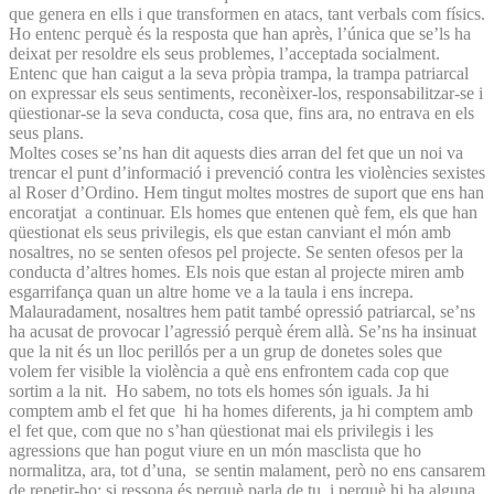
que genera en ells i que transformen en atacs, tant verbals com físics.
Ho entenc perquè és la resposta que han après, l’única que se’ls ha
deixat per resoldre els seus problemes, l’acceptada socialment.
Entenc que han caigut a la seva pròpia trampa, la trampa patriarcal
on expressar els seus sentiments, reconèixer-los, responsabilitzar-se i
qüestionar-se la seva conducta, cosa que, fins ara, no entrava en els
seus plans.
Moltes coses se’ns han dit aquests dies arran del fet que un noi va
trencar el punt d’informació i prevenció contra les violències sexistes
al Roser d’Ordino. Hem tingut moltes mostres de suport que ens han
encoratjat a continuar. Els homes que entenen què fem, els que han
qüestionat els seus privilegis, els que estan canviant el món amb
nosaltres, no se senten ofesos pel projecte. Se senten ofesos per la
conducta d’altres homes. Els nois que estan al projecte miren amb
esgarrifança quan un altre home ve a la taula i ens increpa.
Malauradament, nosaltres hem patit també opressió patriarcal, se’ns
ha acusat de provocar l’agressió perquè érem allà. Se’ns ha insinuat
que la nit és un lloc perillós per a un grup de donetes soles que
volem fer visible la violència a què ens enfrontem cada cop que
sortim a la nit. Ho sabem, no tots els homes són iguals. Ja hi
comptem amb el fet que hi ha homes diferents, ja hi comptem amb
el fet que, com que no s’han qüestionat mai els privilegis i les
agressions que han pogut viure en un món masclista que ho
normalitza, ara, tot d’una, se sentin malament, però no ens cansarem
de repetir-ho: si ressona és perquè parla de tu, i perquè hi ha alguna