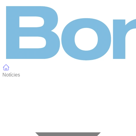
Panell de gestió de galetes
Notícies