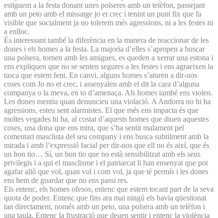
estiguem a la festa donant unes polseres amb un telèfon, passejant
amb un peto amb el missatge jo et crec i tenint un punt fix que fa
visible que socialment ja no tolerem més agressions, ni a les festes ni
a enlloc.
És interessant també la diferència en la manera de reaccionar de les
dones i els homes a la festa. La majoria d’elles s’apropen a buscar
una polsera, tornen amb les amigues, es queden a xerrar una estona i
ens expliquen que no se senten segures a les festes i ens agraeixen la
tasca que estem fent. En canvi, alguns homes s’aturen a dir-nos
coses com Jo no et crec, i assenyalen amb el dit la cara d’alguna
companya o la meva, en to d’amenaça. Als homes també ens violen.
Les dones mentiu quan denuncieu una violació. A Andorra no hi ha
agressions, esteu sent alarmistes. El que més ens impacta és que
moltes vegades hi ha, al costat d’aquests homes que diuen aquestes
coses, una dona que ens mira, que s’ha sentit malament pel
comentari masclista del seu company i ens busca subtilment amb la
mirada i amb l’expressió facial per dir-nos que ell no és així, que és
un bon tio… Sí, un bon tio que no està sensibilitzat amb els seus
privilegis i a qui el masclisme i el patriarcat li han ensenyat que pot
agafar allò que vol, quan vol i com vol, ja que té permís i les dones
ens hem de guardar que no ens passi res.
Els entenc, els homes ofesos, entenc que estem tocant part de la seva
quota de poder. Entenc que fins ara mai ningú els havia qüestionat
tan directament, només amb un peto, una polsera amb un telèfon i
una taula. Entenc la frustració que deuen sentir i entenc la violència