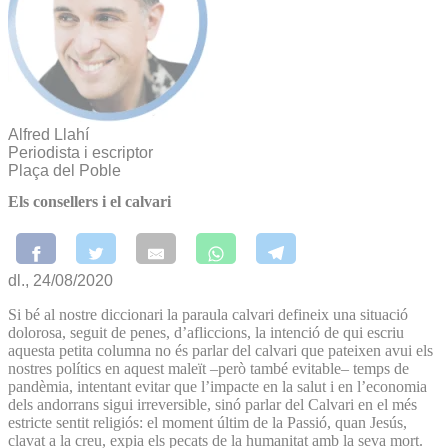
Alfred Llahí
Periodista i escriptor
Plaça del Poble
Els consellers i el calvari
dl., 24/08/2020
Si bé al nostre diccionari la paraula calvari defineix una situació
dolorosa, seguit de penes, d’afliccions, la intenció de qui escriu
aquesta petita columna no és parlar del calvari que pateixen avui els
nostres polítics en aquest maleït –però també evitable– temps de
pandèmia, intentant evitar que l’impacte en la salut i en l’economia
dels andorrans sigui irreversible, sinó parlar del Calvari en el més
estricte sentit religiós: el moment últim de la Passió, quan Jesús,
clavat a la creu, expia els pecats de la humanitat amb la seva mort.