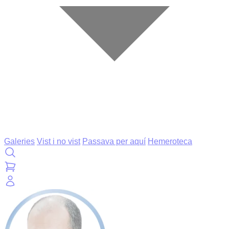
Galeries
Vist i no vist
Passava per aquí
Hemeroteca