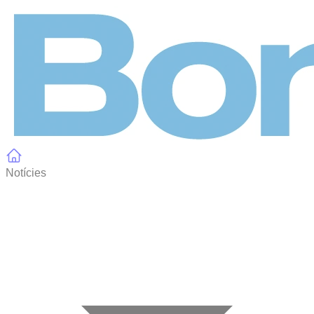
Panell de gestió de galetes
Notícies