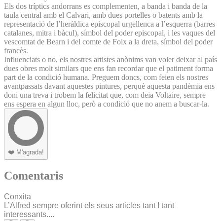
Els dos tríptics andorrans es complementen, a banda i banda de la
taula central amb el Calvari, amb dues portelles o batents amb la
representació de l’heràldica episcopal urgellenca a l’esquerra (barres
catalanes, mitra i bàcul), símbol del poder episcopal, i les vaques del
vescomtat de Bearn i del comte de Foix a la dreta, símbol del poder
francès.
Influenciats o no, els nostres artistes anònims van voler deixar al país
dues obres molt similars que ens fan recordar que el patiment forma
part de la condició humana. Preguem doncs, com feien els nostres
avantpassats davant aquestes pintures, perquè aquesta pandèmia ens
doni una treva i trobem la felicitat que, com deia Voltaire, sempre
ens espera en algun lloc, però a condició que no anem a buscar-la.
❤️
M'agrada!
Comentaris
Conxita
L’Alfred sempre oferint els seus articles tant I tant
interessants....