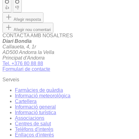
👍
👎
Afegir resposta
Afegir nou comentari
CONTACTA AMB NOSALTRES
Diari Bondia
Callaueta, 4, 1r
AD500 Andorra la Vella
Principat d'Andorra
Tel. +376 80 88 88
Formulari de contacte
Serveis
Farmàcies de guàrdia
Informació meteorològica
Cartellera
Informació general
Informació turística
Associacions
Centres de salut
Telèfons d'interès
Enllaços d'interés