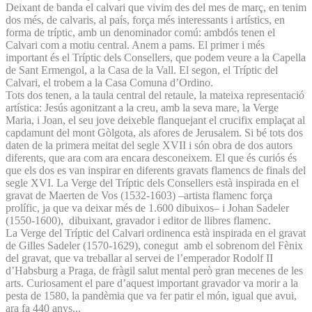
Deixant de banda el calvari que vivim des del mes de març, en tenim
dos més, de calvaris, al país, força més interessants i artístics, en
forma de tríptic, amb un denominador comú: ambdós tenen el
Calvari com a motiu central. Anem a pams. El primer i més
important és el Tríptic dels Consellers, que podem veure a la Capella
de Sant Ermengol, a la Casa de la Vall. El segon, el Tríptic del
Calvari, el trobem a la Casa Comuna d’Ordino.
Tots dos tenen, a la taula central del retaule, la mateixa representació
artística: Jesús agonitzant a la creu, amb la seva mare, la Verge
Maria, i Joan, el seu jove deixeble flanquejant el crucifix emplaçat al
capdamunt del mont Gòlgota, als afores de Jerusalem. Si bé tots dos
daten de la primera meitat del segle XVII i són obra de dos autors
diferents, que ara com ara encara desconeixem. El que és curiós és
que els dos es van inspirar en diferents gravats flamencs de finals del
segle XVI. La Verge del Tríptic dels Consellers està inspirada en el
gravat de Maerten de Vos (1532-1603) –artista flamenc força
prolífic, ja que va deixar més de 1.600 dibuixos– i Johan Sadeler
(1550-1600), dibuixant, gravador i editor de llibres flamenc.
La Verge del Tríptic del Calvari ordinenca està inspirada en el gravat
de Gilles Sadeler (1570-1629), conegut amb el sobrenom del Fènix
del gravat, que va treballar al servei de l’emperador Rodolf II
d’Habsburg a Praga, de fràgil salut mental però gran mecenes de les
arts. Curiosament el pare d’aquest important gravador va morir a la
pesta de 1580, la pandèmia que va fer patir el món, igual que avui,
ara fa 440 anys...