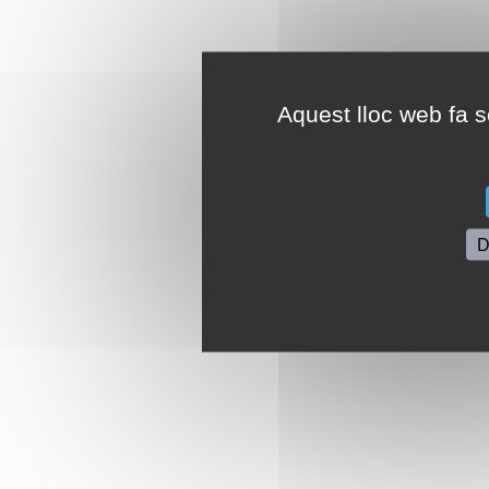
Aquest lloc web fa se
D