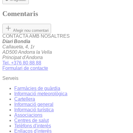
Comentaris
Afegir nou comentari
CONTACTA AMB NOSALTRES
Diari Bondia
Callaueta, 4, 1r
AD500 Andorra la Vella
Principat d'Andorra
Tel. +376 80 88 88
Formulari de contacte
Serveis
Farmàcies de guàrdia
Informació meteorològica
Cartellera
Informació general
Informació turística
Associacions
Centres de salut
Telèfons d'interès
Enllaços d'interés