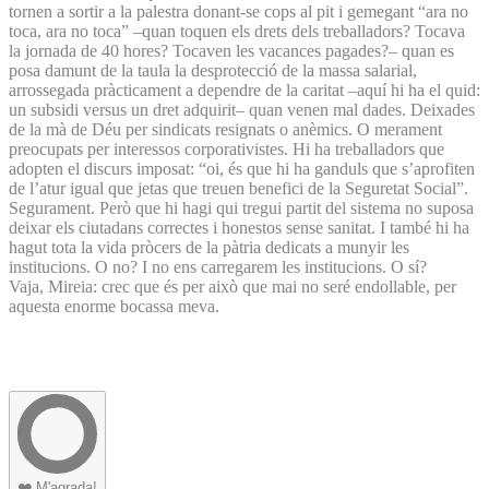
tornen a sortir a la palestra donant-se cops al pit i gemegant “ara no
toca, ara no toca” –quan toquen els drets dels treballadors? Tocava
la jornada de 40 hores? Tocaven les vacances pagades?– quan es
posa damunt de la taula la desprotecció de la massa salarial,
arrossegada pràcticament a dependre de la caritat –aquí hi ha el quid:
un subsidi versus un dret adquirit– quan venen mal dades. Deixades
de la mà de Déu per sindicats resignats o anèmics. O merament
preocupats per interessos corporativistes. Hi ha treballadors que
adopten el discurs imposat: “oi, és que hi ha ganduls que s’aprofiten
de l’atur igual que jetas que treuen benefici de la Seguretat Social”.
Segurament. Però que hi hagi qui tregui partit del sistema no suposa
deixar els ciutadans correctes i honestos sense sanitat. I també hi ha
hagut tota la vida pròcers de la pàtria dedicats a munyir les
institucions. O no? I no ens carregarem les institucions. O sí?
Vaja, Mireia: crec que és per això que mai no seré endollable, per
aquesta enorme bocassa meva.
❤️
M'agrada!