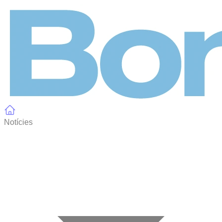
Panell de gestió de galetes
Notícies