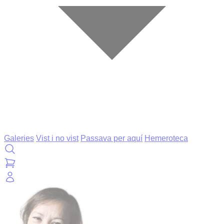
Galeries
Vist i no vist
Passava per aquí
Hemeroteca