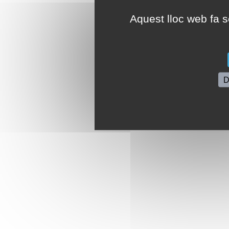
Aquest lloc web fa se
D