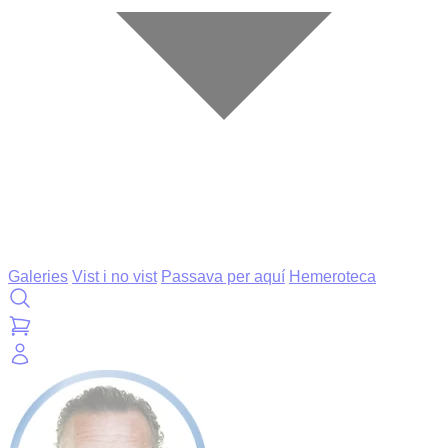
Galeries
Vist i no vist
Passava per aquí
Hemeroteca