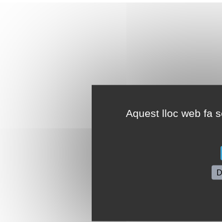
Aquest lloc web fa se
D