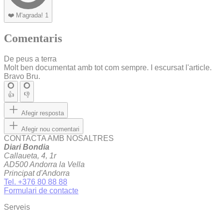
❤️
M'agrada!
1
Comentaris
De peus a terra
Molt ben documentat amb tot com sempre. I escursat l'article.
Bravo Bru.
👍
👎
Afegir resposta
Afegir nou comentari
CONTACTA AMB NOSALTRES
Diari Bondia
Callaueta, 4, 1r
AD500 Andorra la Vella
Principat d'Andorra
Tel. +376 80 88 88
Formulari de contacte
Serveis