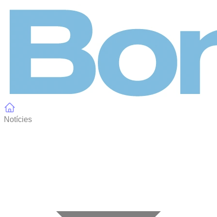
Panell de gestió de galetes
Notícies