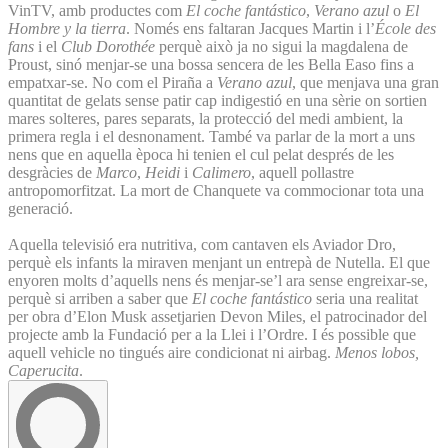
VinTV, amb productes com
El coche fantástico
,
Verano azul
o
El
Hombre y la tierra
. Només ens faltaran Jacques Martin i l’
École des
fans
i el
Club Dorothée
perquè això ja no sigui la magdalena de
Proust, sinó menjar-se una bossa sencera de les Bella Easo fins a
empatxar-se. No com el Piraña a
Verano azul
, que menjava una gran
quantitat de gelats sense patir cap indigestió en una sèrie on sortien
mares solteres, pares separats, la protecció del medi ambient, la
primera regla i el desnonament. També va parlar de la mort a uns
nens que en aquella època hi tenien el cul pelat després de les
desgràcies de
Marco
,
Heidi
i
Calimero
, aquell pollastre
antropomorfitzat. La mort de Chanquete va commocionar tota una
generació.
Aquella televisió era nutritiva, com cantaven els Aviador Dro,
perquè els infants la miraven menjant un entrepà de Nutella. El que
enyoren molts d’aquells nens és menjar-se’l ara sense engreixar-se,
perquè si arriben a saber que
El coche fantástico
seria una realitat
per obra d’Elon Musk assetjarien Devon Miles, el patrocinador del
projecte amb la Fundació per a la Llei i l’Ordre. I és possible que
aquell vehicle no tingués aire condicionat ni airbag.
Menos lobos,
Caperucita
.