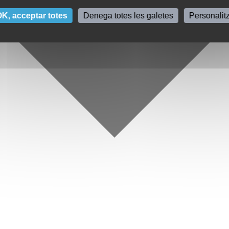
K, acceptar totes
Denega totes les galetes
Personalit