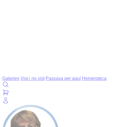
Galeries
Vist i no vist
Passava per aquí
Hemeroteca