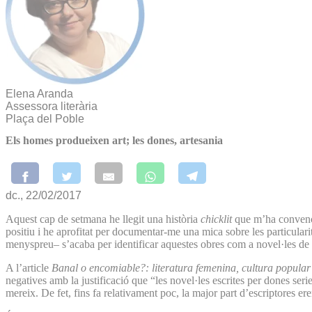
Elena Aranda
Assessora literària
Plaça del Poble
Els homes produeixen art; les dones, artesania
dc., 22/02/2017
Aquest cap de setmana he llegit una història
chicklit
que m’ha convençut
positiu i he aprofitat per documentar-me una mica sobre les particula
menyspreu– s’acaba per identificar aquestes obres com a novel·les de 
A l’article
Banal o encomiable?: literatura femenina, cultura popular i
negatives amb la justificació que “les novel·les escrites per dones se
mereix. De fet, fins fa relativament poc, la major part d’escriptores er