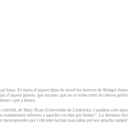
 força. Es tracta d’aquest tipus de novel·les hereves de Bridget Jones
ritats d’aquest gènere, que reconec que no es troba entre les meves pref
dones i per a dones.
 chicklit
, de Mary Ryan (Universitat de Limerick), s’analitza com aques
rien notablement inferiors a aquelles escrites per homes”. La literatura
en menyspreades per l’elit intel·lectual masculina pel seu atractiu ximple