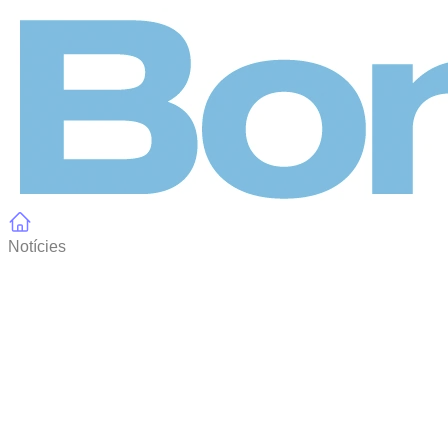
Panell de gestió de galetes
Notícies