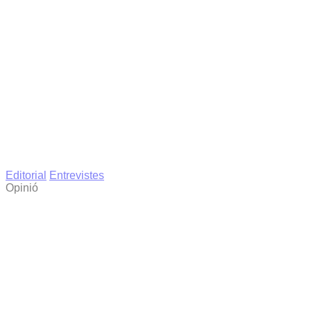
Editorial
Entrevistes
Opinió