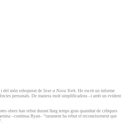
 i del món esbojarrat de
Sexe a Nova York
. He escrit un informe
erències personals. De manera molt simplificadora –i amb un evident
tes obres han rebut durant llarg temps gran quantitat de crítiques
 femenina –continua Ryan– “rarament ha rebut el reconeixement que
”.