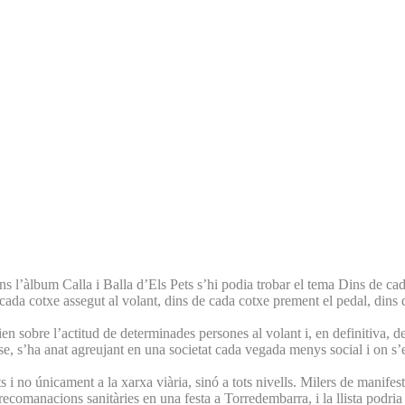
ns l’àlbum Calla i Balla d’Els Pets s’hi podia trobar el tema Dins de c
 a cada cotxe assegut al volant, dins de cada cotxe prement el pedal, din
ien sobre l’actitud de determinades persones al volant i, en definitiva, 
e, s’ha anat agreujant en una societat cada vegada menys social i on s’est
i no únicament a la xarxa viària, sinó a tots nivells. Milers de manifes
es recomanacions sanitàries en una festa a Torredembarra, i la llista po