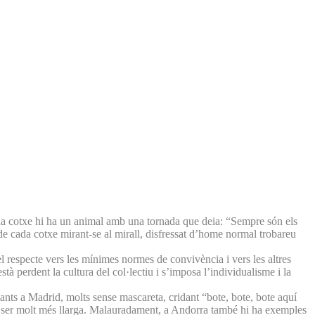
ada cotxe hi ha un animal amb una tornada que deia: “Sempre són els
s de cada cotxe mirant-se al mirall, disfressat d’home normal trobareu
del respecte vers les mínimes normes de convivència i vers les altres
à perdent la cultura del col·lectiu i s’imposa l’individualisme i la
tants a Madrid, molts sense mascareta, cridant “bote, bote, bote aquí
dria ser molt més llarga. Malauradament, a Andorra també hi ha exemples