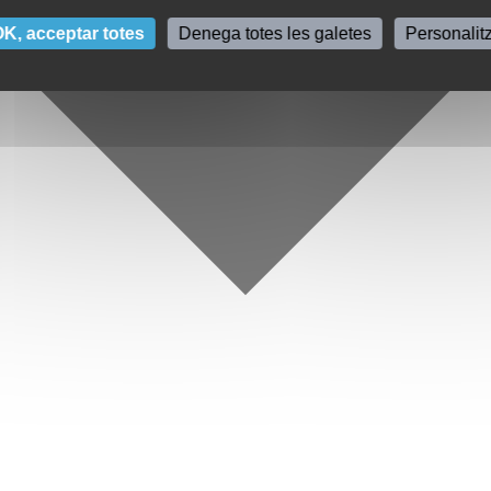
K, acceptar totes
Denega totes les galetes
Personalit