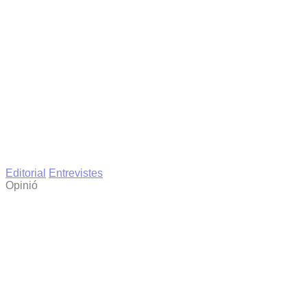
Editorial
Entrevistes
Opinió