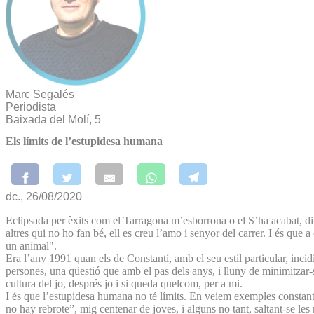
Marc Segalés
Periodista
Baixada del Molí, 5
Els límits de l’estupidesa humana
dc., 26/08/2020
Eclipsada per èxits com el Tarragona m’esborrona o el S’ha acabat, di
altres qui no ho fan bé, ell es creu l’amo i senyor del carrer. I és que
un animal".
Era l’any 1991 quan els de Constantí, amb el seu estil particular, incid
persones, una qüestió que amb el pas dels anys, i lluny de minimitzar-s
cultura del jo, després jo i si queda quelcom, per a mi.
I és que l’estupidesa humana no té límits. En veiem exemples constants 
no hay rebrote”, mig centenar de joves, i alguns no tant, saltant-se l