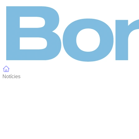
Panell de gestió de galetes
Notícies