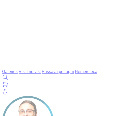
Galeries
Vist i no vist
Passava per aquí
Hemeroteca