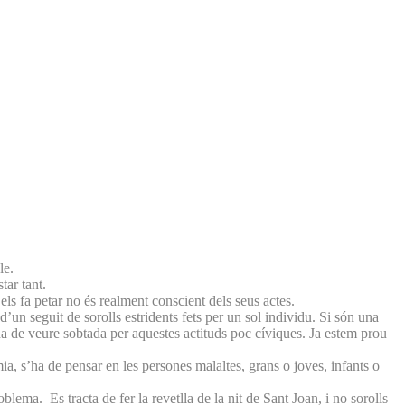
le.
tar tant.
els fa petar no és realment conscient dels seus actes.
 d’un seguit de sorolls estridents fets per un sol individu. Si són una
ha de veure sobtada per aquestes actituds poc cíviques. Ja estem prou
, s’ha de pensar en les persones malaltes, grans o joves, infants o
ema. Es tracta de fer la revetlla de la nit de Sant Joan, i no sorolls