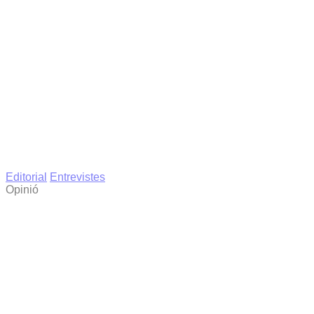
Editorial
Entrevistes
Opinió