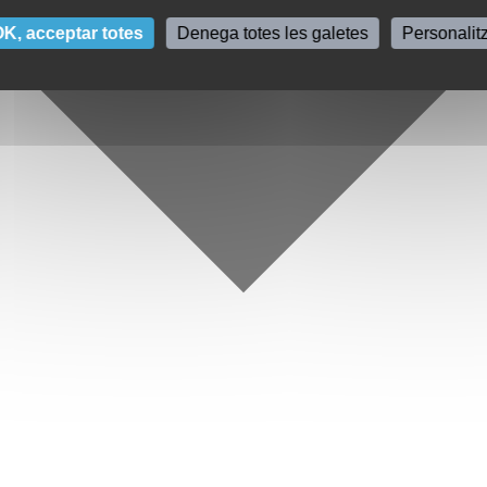
K, acceptar totes
Denega totes les galetes
Personalit