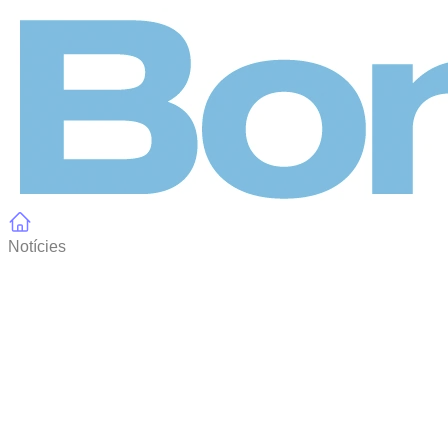
Panell de gestió de galetes
Notícies