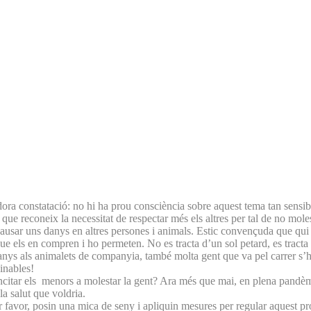
ora constatació: no hi ha prou consciència sobre aquest tema tan sensib
ue reconeix la necessitat de respectar més els altres per tal de no moles
causar uns danys en altres persones i animals. Estic convençuda que qui 
, que els en compren i ho permeten. No es tracta d’un sol petard, es tracta
s danys als animalets de companyia, també molta gent que va pel carrer s’
ginables!
ncitar els menors a molestar la gent? Ara més que mai, en plena pandèmia
a salut que voldria.
avor, posin una mica de seny i apliquin mesures per regular aquest probl