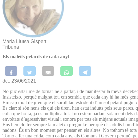
Maria Lluïsa Gispert
Tribuna
Els maleïts petards de cada any!
dc., 23/06/2021
No puc estar-me de tornar-ne a parlar, i de manifestar la meva decebed
Insisteixo, perquè malgrat tot, em sembla que cada any hi ha més gent q
Em sap molt de greu que el soroll tan estrident d’un sol petard pugui 
És clar: si són nens els qui els tiren, han estat induïts pels seus pares
colla que ho fa, ja es multiplica tot. I no estem parlant solament del
envoltats d’agressivitat visual i sonora per tots els mitjans actuals ima
Ens hem de fer sempre la mateixa pregunta: per què els adults han d’i
nadons. És un bon moment per pensar en els altres. No tothom té tota l
Torno a fer una crida, com cada any, als Comuns i Govern perquè, per f