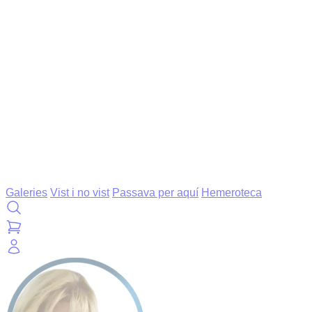
Galeries
Vist i no vist
Passava per aquí
Hemeroteca