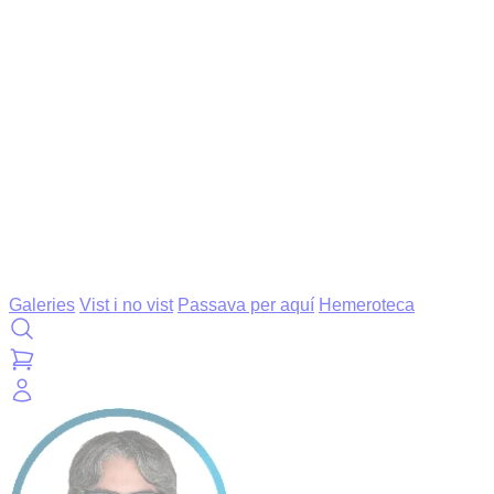
Galeries
Vist i no vist
Passava per aquí
Hemeroteca