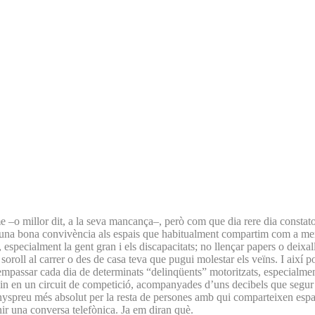
–o millor dit, a la seva mancança–, però com que dia rere dia constato qu
ntir una bona convivència als espais que habitualment compartim com a 
pecialment la gent gran i els discapacitats; no llençar papers o deixalles 
 soroll al carrer o des de casa teva que pugui molestar els veïns. I així
 d’empassar cada dia de determinats “delinqüents” motoritzats, especialm
ossin en un circuit de competició, acompanyades d’uns decibels que segu
yspreu més absolut per la resta de persones amb qui comparteixen espai.
nir una conversa telefònica. Ja em diran què.