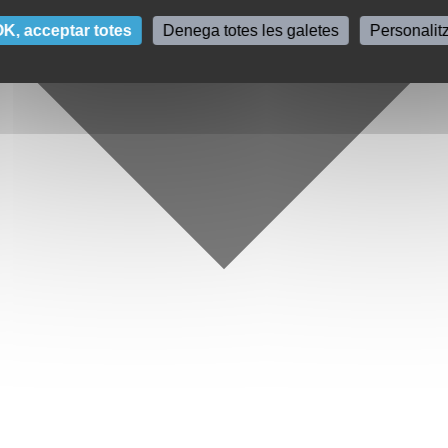
K, acceptar totes
Denega totes les galetes
Personalit