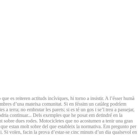
e es reiteren actituds incíviques, hi torno a insistir. A l’ésser humà
membres d’una mateixa comunitat. Si en féssim un catàleg podríem
a terra; no embrutar les parets; si es té un gos i se’l treu a passejar,
 podria continuar... Dels exemples que he posat em detindré en la
ent sobre dues rodes. Motocicletes que no acostumen a tenir una gran
r que estan molt sobre del que estableix la normativa. Em pregunto per
 Si volen, facin la prova d’estar-se cinc minuts d’un dia qualsevol en