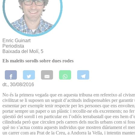
Enric Guinart
Periodista
Baixada del Molí, 5
Els maleïts sorolls sobre dues rodes
dt., 30/08/2016
No és la primera vegada que en aquesta tribuna em refereixo al civisme 
civilitzat se li suposen un seguit d’actituds indispensables per gara
esmentar per exemple tenir respecte per les persones que ens envolten, es
portar sempre un paper o un plàstic i recollir-ne els excrements; no fer
qüestió del soroll i en particular en l’odiós terrabastall que ens hem
cilindrada però que circulen pels carrers dels nuclis urbans com si f
què no s’actua contra aquests individus que mostren diàriament el men
un carrer com ara Prat de la Creu, a Andorra la Vella, i intentin mante