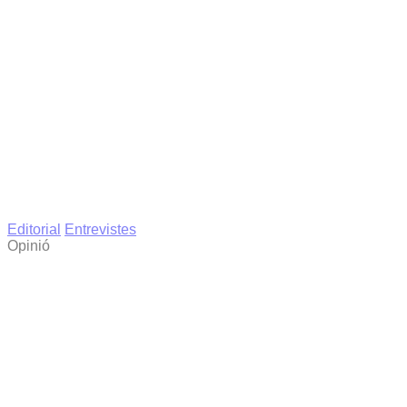
Editorial
Entrevistes
Opinió