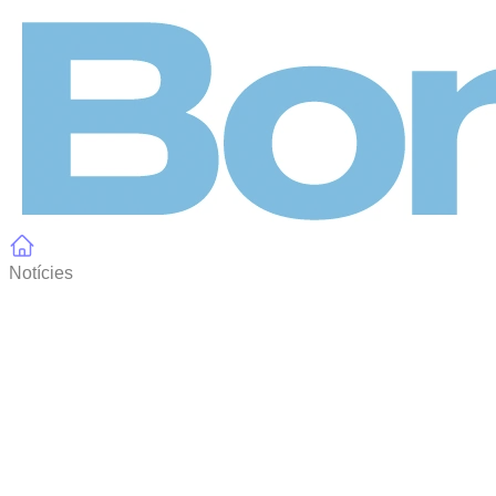
Panell de gestió de galetes
Notícies