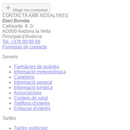
Afegir nou comentari
CONTACTA AMB NOSALTRES
Diari Bondia
Callaueta, 4, 1r
AD500 Andorra la Vella
Principat d'Andorra
Tel. +376 80 88 88
Formulari de contacte
Serveis
Farmàcies de guàrdia
Informació meteorològica
Cartellera
Informació general
Informació turística
Associacions
Centres de salut
Telèfons d'interès
Enllaços d'interés
Tarifes
Tarifes publicitat