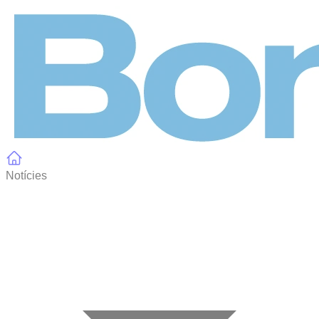
Panell de gestió de galetes
Notícies