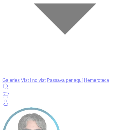
Galeries
Vist i no vist
Passava per aquí
Hemeroteca