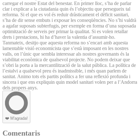
carregar el nostre Estat del benestar. En primer lloc, s’ha de parlar
clar i explicar a la ciutadania quin és l’objectiu que persegueix tal
reforma. Si el que es vol és reduir dràsticament el dèficit sanitari,
s’ha de dir sense embuts i exposar les conseqüències. No s’hi valdrà
a agafar suposats subterfugis, per exemple en forma d’una suposada
optimització de serveis per primar la qualitat. Si es volen retallar
drets i prestacions, hi ha d’haver la valentia d’assumir-ho.
Tanmateix, desitjo que aquesta reforma no s’encari amb aquesta
lamentable visió economicista que s’està imposant en les nostres
valls, on l’únic que sembla interessar als nostres governants és la
viabilitat econòmica de qualsevol projecte. No podem deixar que
s’obri la porta a la mercantilització de la salut pública. La política de
l’estalvi a qualsevol preu és inadmissible, i més quan parlem de
sanitat. Animo tots els partits polítics a fer una reflexió profunda i
sincera i que ens expliquin quin model sanitari volen per a l’Andorra
dels propers anys.
❤️
M'agrada!
Comentaris