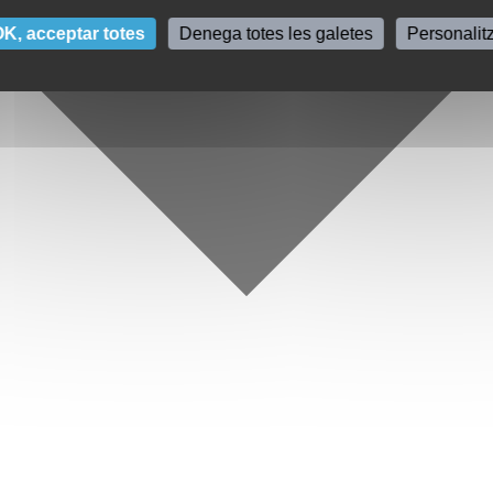
K, acceptar totes
Denega totes les galetes
Personalit