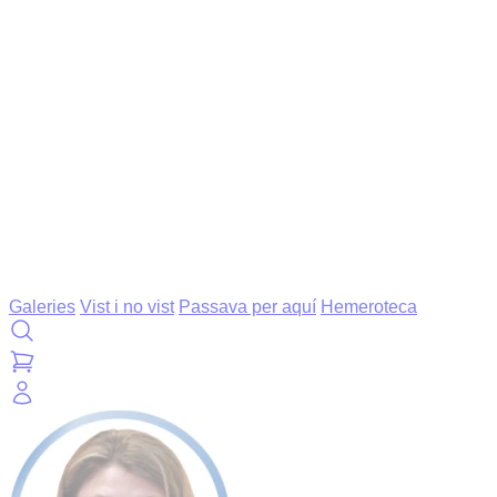
Galeries
Vist i no vist
Passava per aquí
Hemeroteca