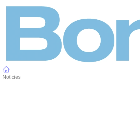
Panell de gestió de galetes
Notícies