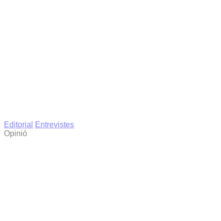
Editorial
Entrevistes
Opinió