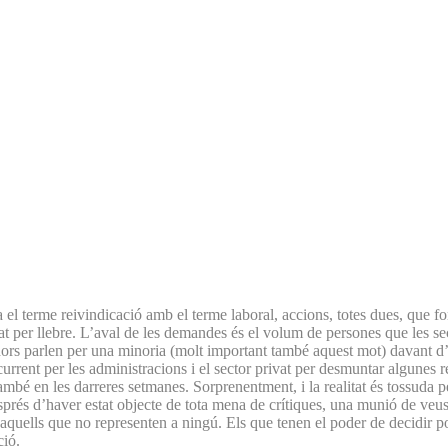
na el terme reivindicació amb el terme laboral, accions, totes dues, que
 gat per llebre. L’aval de les demandes és el volum de persones que les 
ladors parlen per una minoria (molt important també aquest mot) davant
ecurrent per les administracions i el sector privat per desmuntar algunes r
també en les darreres setmanes. Sorprenentment, i la realitat és tossuda 
esprés d’haver estat objecte de tota mena de crítiques, una munió de veus
quells que no representen a ningú. Els que tenen el poder de decidir pots
ció.