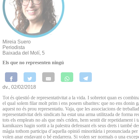
Mireia Suero
Periodista
Baixada del Molí, 5
Els que no representen ningú
dv., 02/02/2018
Tot és qüestió de representativitat a la vida. I sobretot quan es combi
el qual solem filar molt prim i ens posem sibarites: que no ens donin
aquest no és prou representatiu. Vaja, que les associacions de trebal
representativitat dels sindicats ha estat una arma utilitzada de forma r
tots els empleats no als que més criden, hem sentit dir repetidament i 
kamikazes hagin sortit a la palestra defensant els seus drets i també d
màgia tothom participa d’aquella opinió minoritària i pronunciada per a
volen anar endavant o bé endarrera. Si volen ser normals o una excep