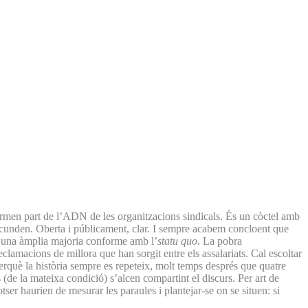
 formen part de l’ADN de les organitzacions sindicals. És un còctel amb
secunden. Oberta i públicament, clar. I sempre acabem concloent que
 d’una àmplia majoria conforme amb l’
statu quo
. La pobra
eclamacions de millora que han sorgit entre els assalariats. Cal escoltar
perquè la història sempre es repeteix, molt temps després que quatre
 (de la mateixa condició) s’alcen compartint el discurs. Per art de
er haurien de mesurar les paraules i plantejar-se on se situen: si