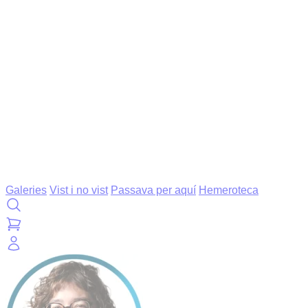
Galeries
Vist i no vist
Passava per aquí
Hemeroteca