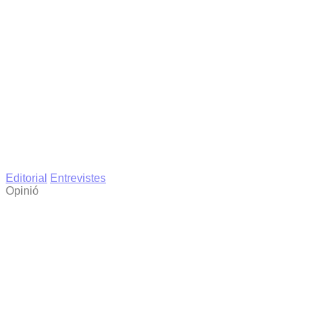
Editorial
Entrevistes
Opinió