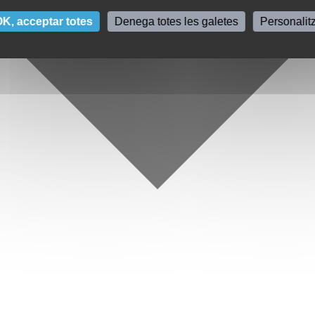
K, acceptar totes
Denega totes les galetes
Personalit