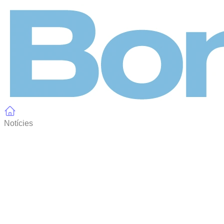
Panell de gestió de galetes
Notícies