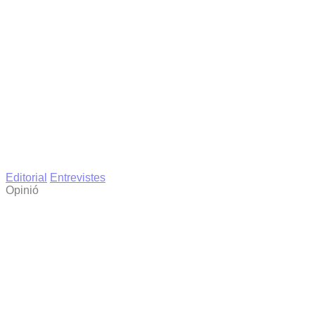
Editorial
Entrevistes
Opinió