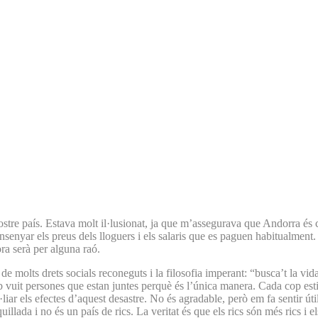
tre país. Estava molt il·lusionat, ja que m’assegurava que Andorra és c
ensenyar els preus dels lloguers i els salaris que es paguen habitualment.
ra serà per alguna raó.
e molts drets socials reconeguts i la filosofia imperant: “busca’t la vida
amb vuit persones que estan juntes perquè és l’única manera. Cada cop es
·liar els efectes d’aquest desastre. No és agradable, però em fa sentir ú
illada i no és un país de rics. La veritat és que els rics són més rics i e