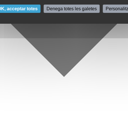
K, acceptar totes
Denega totes les galetes
Personalit