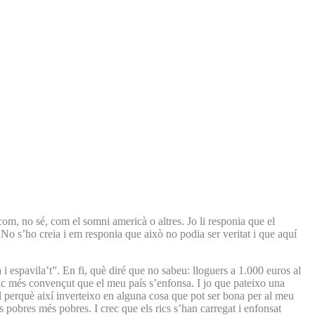
om, no sé, com el somni americà o altres. Jo li responia que el
 No s’ho creia i em responia que això no podia ser veritat i que aquí
 i espavila’t”. En fi, què diré que no sabeu: lloguers a 1.000 euros al
tic més convençut que el meu país s’enfonsa. I jo que pateixo una
til perquè així inverteixo en alguna cosa que pot ser bona per al meu
ls pobres més pobres. I crec que els rics s’han carregat i enfonsat