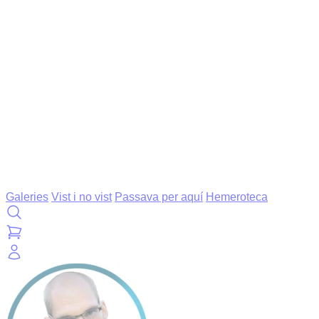
Galeries
Vist i no vist
Passava per aquí
Hemeroteca