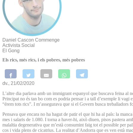
Daniel Cascon Commenge
Activista Social
El Gong
Els rics, més rics, i els pobres, més pobres
dv., 21/02/2020
L’altre dia parlava amb un immigrant espanyol que buscava feina al nos
Principat no és tan bo com es podria pensar i a tall d’exemple li vagi 
“érem tots rics”. I m’assegurava que si el Govern busca treballadors fo
Pensava que encara no ha hagut de patir el que hi ha al país: la manca d
mes i salaris de 1.080. I torna a haver-hi, això diuen, pisos pastera 
malaltia degenerativa que m’està consumint faig tot el possible per pal
cos i vida plens de cicatrius. La realitat d’Andorra que es ven està maqu