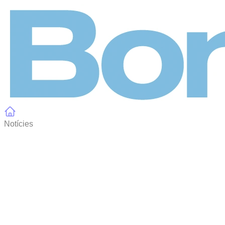
Panell de gestió de galetes
Notícies