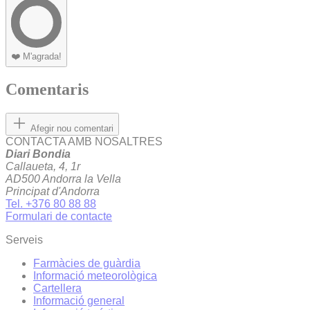
❤️
M'agrada!
Comentaris
Afegir nou comentari
CONTACTA AMB NOSALTRES
Diari Bondia
Callaueta, 4, 1r
AD500 Andorra la Vella
Principat d'Andorra
Tel. +376 80 88 88
Formulari de contacte
Serveis
Farmàcies de guàrdia
Informació meteorològica
Cartellera
Informació general