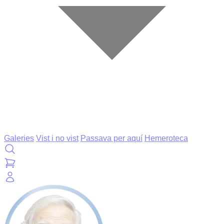
Galeries
Vist i no vist
Passava per aquí
Hemeroteca