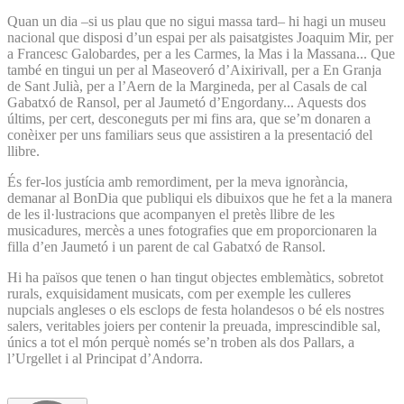
Quan un dia –si us plau que no sigui massa tard– hi hagi un museu
nacional que disposi d’un espai per als paisatgistes Joaquim Mir, per
a Francesc Galobardes, per a les Carmes, la Mas i la Massana... Que
també en tingui un per al Maseoveró d’Aixirivall, per a En Granja
de Sant Julià, per a l’Aern de la Margineda, per al Casals de cal
Gabatxó de Ransol, per al Jaumetó d’Engordany... Aquests dos
últims, per cert, desconeguts per mi fins ara, que se’m donaren a
conèixer per uns familiars seus que assistiren a la presentació del
llibre.
És fer-los justícia amb remordiment, per la meva ignorància,
demanar al BonDia que publiqui els dibuixos que he fet a la manera
de les il·lustracions que acompanyen el pretès llibre de les
musicadures, mercès a unes fotografies que em proporcionaren la
filla d’en Jaumetó i un parent de cal Gabatxó de Ransol.
Hi ha països que tenen o han tingut objectes emblemàtics, sobretot
rurals, exquisidament musicats, com per exemple les culleres
nupcials angleses o els esclops de festa holandesos o bé els nostres
salers, veritables joiers per contenir la preuada, imprescindible sal,
únics a tot el món perquè només se’n troben als dos Pallars, a
l’Urgellet i al Principat d’Andorra.