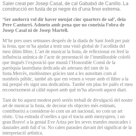
Saler creat per Josep Casal, de cal Gabatxó de Canillo. La
construcció en fusta de pi negre és d’una finor extrema.
‘Ser andorrà vol dir haver menjat cinc quarters de sal’, deia
Pere Canturri. Admeto amb pena que no coneixia l’obra de
Josep Casal ni de Josep Martell.
M’he pres unes setmanes després de la diada de Sant Jordi per pair
la festa, que m’ha ajudat a tenir una visió global de l’acollida del
meu últim llibre, L’art de musicar la fusta, de reflexionar en fred la
influència anímica de l’acte de presentació de l’immillorable colofó
que tingués l’exposició que muntà l’Honorable Comú de la
parròquia laurediana dedicada als artesans del ram de la
fusta.Mercès, moltíssimes gràcies tant a les autoritats com al
nombrós públic, també als que em venen a veure amb el llibre a la
mà perquè els signi una dedicatòria. També em plau fer palès el meu
reconeixement al càlid suport amb què m’ha afavorit aquest diari.
Tant de bo aquest modest però seriós treball de divulgació del nostre
art de musicar la fusta, de decorar els objectes més estimats,
contribueixi a considerar-lo com un art nacional, no com un art
rústic. Una estirada d’orelles a qui el tracta amb menyspreu, i un
gran Bravo! a la genial Eve Ariza per les seves trumfes musicades i
daurades amb full d’or. No calen paraules davant del significat de la
interpretació artística.