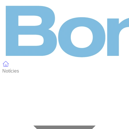
Panell de gestió de galetes
Notícies