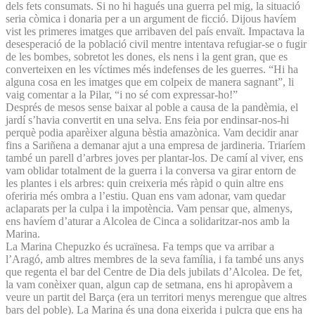
dels fets consumats. Si no hi hagués una guerra pel mig, la situació
seria còmica i donaria per a un argument de ficció. Dijous havíem
vist les primeres imatges que arribaven del país envaït. Impactava la
desesperació de la població civil mentre intentava refugiar-se o fugir
de les bombes, sobretot les dones, els nens i la gent gran, que es
converteixen en les víctimes més indefenses de les guerres. “Hi ha
alguna cosa en les imatges que em colpeix de manera sagnant”, li
vaig comentar a la Pilar, “i no sé com expressar-ho!”
Després de mesos sense baixar al poble a causa de la pandèmia, el
jardí s’havia convertit en una selva. Ens feia por endinsar-nos-hi
perquè podia aparèixer alguna bèstia amazònica. Vam decidir anar
fins a Sariñena a demanar ajut a una empresa de jardineria. Triaríem
també un parell d’arbres joves per plantar-los. De camí al viver, ens
vam oblidar totalment de la guerra i la conversa va girar entorn de
les plantes i els arbres: quin creixeria més ràpid o quin altre ens
oferiria més ombra a l’estiu. Quan ens vam adonar, vam quedar
aclaparats per la culpa i la impotència. Vam pensar que, almenys,
ens havíem d’aturar a Alcolea de Cinca a solidaritzar-nos amb la
Marina.
La Marina Chepuzko és ucraïnesa. Fa temps que va arribar a
l’Aragó, amb altres membres de la seva família, i fa també uns anys
que regenta el bar del Centre de Dia dels jubilats d’Alcolea. De fet,
la vam conèixer quan, algun cap de setmana, ens hi apropàvem a
veure un partit del Barça (era un territori menys merengue que altres
bars del poble). La Marina és una dona eixerida i pulcra que ens ha