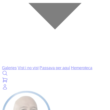
Galeries
Vist i no vist
Passava per aquí
Hemeroteca