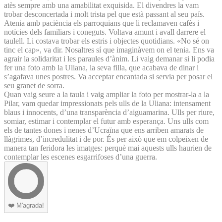
atès sempre amb una amabilitat exquisida. El divendres la vam
trobar desconcertada i molt trista pel que està passant al seu país.
Atenia amb paciència els parroquians que li reclamaven cafès i
notícies dels familiars i coneguts. Voltava amunt i avall darrere el
taulell. Li costava trobar els estris i objectes quotidians. «No sé on
tinc el cap», va dir. Nosaltres sí que imaginàvem on el tenia. Ens va
agrair la solidaritat i les paraules d’ànim. Li vaig demanar si li podia
fer una foto amb la Uliana, la seva filla, que acabava de dinar i
s’agafava unes postres. Va acceptar encantada si servia per posar el
seu granet de sorra.
Quan vaig seure a la taula i vaig ampliar la foto per mostrar-la a la
Pilar, vam quedar impressionats pels ulls de la Uliana: intensament
blaus i innocents, d’una transparència d’aiguamarina. Ulls per riure,
somiar, estimar i contemplar el futur amb esperança. Uns ulls com
els de tantes dones i nenes d’Ucraïna que ens arriben amarats de
llàgrimes, d’incredulitat i de por. És per això que em colpeixen de
manera tan feridora les imatges: perquè mai aquests ulls haurien de
contemplar les escenes esgarrifoses d’una guerra.
❤️
M'agrada!