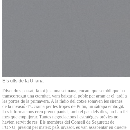
Els ulls de la Uliana
Divendres passat, fa tot just una setmana, encara que sembli que ha
transcorregut una eternitat, vam baixar al poble per arranjar el jardí a
les portes de la primavera. A la ràdio del cotxe sonaven les sirenes
de la invasió d’Ucraïna per les tropes de Putin, un sàtrapa embogit.
Les informacions eren preocupants i, amb el pas dels dies, no han fet
més que empitjorar. Tantes negociacions i estratègies prèvies no
havien servit de res. Els membres del Consell de Seguretat de
l’ONU, presidit pel mateix país invasor, es van assabentar en directe