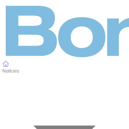
Panell de gestió de galetes
Notícies