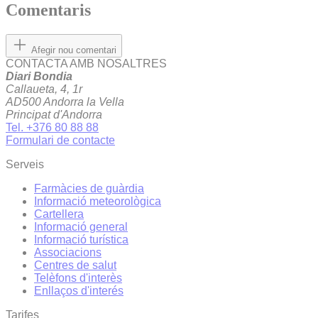
Comentaris
Afegir nou comentari
CONTACTA AMB NOSALTRES
Diari Bondia
Callaueta, 4, 1r
AD500 Andorra la Vella
Principat d'Andorra
Tel. +376 80 88 88
Formulari de contacte
Serveis
Farmàcies de guàrdia
Informació meteorològica
Cartellera
Informació general
Informació turística
Associacions
Centres de salut
Telèfons d'interès
Enllaços d'interés
Tarifes