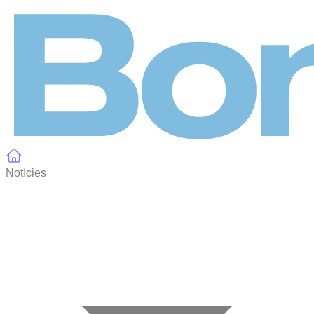
Panell de gestió de galetes
Notícies