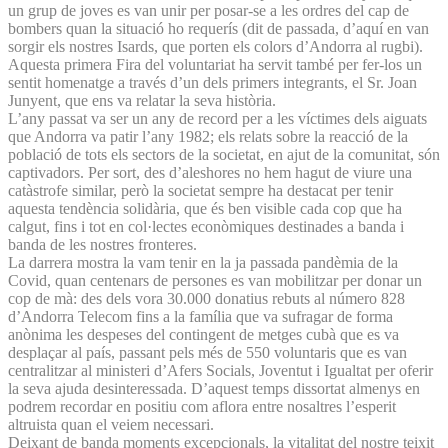
un grup de joves es van unir per posar-se a les ordres del cap de
bombers quan la situació ho requerís (dit de passada, d’aquí en van
sorgir els nostres Isards, que porten els colors d’Andorra al rugbi).
Aquesta primera Fira del voluntariat ha servit també per fer-los un
sentit homenatge a través d’un dels primers integrants, el Sr. Joan
Junyent, que ens va relatar la seva història.
L’any passat va ser un any de record per a les víctimes dels aiguats
que Andorra va patir l’any 1982; els relats sobre la reacció de la
població de tots els sectors de la societat, en ajut de la comunitat, són
captivadors. Per sort, des d’aleshores no hem hagut de viure una
catàstrofe similar, però la societat sempre ha destacat per tenir
aquesta tendència solidària, que és ben visible cada cop que ha
calgut, fins i tot en col·lectes econòmiques destinades a banda i
banda de les nostres fronteres.
La darrera mostra la vam tenir en la ja passada pandèmia de la
Covid, quan centenars de persones es van mobilitzar per donar un
cop de mà: des dels vora 30.000 donatius rebuts al número 828
d’Andorra Telecom fins a la família que va sufragar de forma
anònima les despeses del contingent de metges cubà que es va
desplaçar al país, passant pels més de 550 voluntaris que es van
centralitzar al ministeri d’Afers Socials, Joventut i Igualtat per oferir
la seva ajuda desinteressada. D’aquest temps dissortat almenys en
podrem recordar en positiu com aflora entre nosaltres l’esperit
altruista quan el veiem necessari.
Deixant de banda moments excepcionals, la vitalitat del nostre teixit