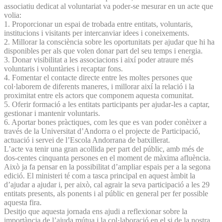
associatiu dedicat al voluntariat va poder-se mesurar en un acte que
volia:
1. Proporcionar un espai de trobada entre entitats, voluntaris,
institucions i visitants per intercanviar idees i coneixements.
2. Millorar la consciència sobre les oportunitats per ajudar que hi ha
disponibles per als que volen donar part del seu temps i energia.
3. Donar visibilitat a les associacions i així poder atraure més
voluntaris i voluntàries i recaptar fons.
4. Fomentar el contacte directe entre les moltes persones que
col·laborem de diferents maneres, i millorar així la relació i la
proximitat entre els actors que componem aquesta comunitat.
5. Oferir formació a les entitats participants per ajudar-les a captar,
gestionar i mantenir voluntaris.
6. Aportar bones pràctiques, com les que es van poder conèixer a
través de la Universitat d’Andorra o el projecte de Participació,
actuació i servei de l’Escola Andorrana de batxillerat.
L’acte va tenir una gran acollida per part del públic, amb més de
dos-centes cinquanta persones en el moment de màxima afluència.
Això ja fa pensar en la possibilitat d’ampliar espais per a la segona
edició. El ministeri té com a tasca principal en aquest àmbit la
d’ajudar a ajudar i, per això, cal agrair la seva participació a les 29
entitats presents, als ponents i al públic en general per fer possible
aquesta fira.
Desitjo que aquesta jornada ens ajudi a reflexionar sobre la
importància de l’ajuda mútua i la col·laboració en el si de la nostra