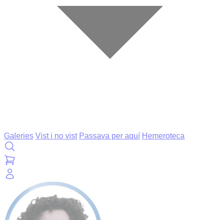
Galeries
Vist i no vist
Passava per aquí
Hemeroteca