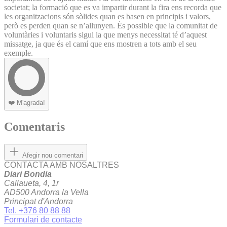
societat; la formació que es va impartir durant la fira ens recorda que
les organitzacions són sòlides quan es basen en principis i valors,
però es perden quan se n’allunyen. És possible que la comunitat de
voluntàries i voluntaris sigui la que menys necessitat té d’aquest
missatge, ja que és el camí que ens mostren a tots amb el seu
exemple.
❤️
M'agrada!
Comentaris
Afegir nou comentari
CONTACTA AMB NOSALTRES
Diari Bondia
Callaueta, 4, 1r
AD500 Andorra la Vella
Principat d'Andorra
Tel. +376 80 88 88
Formulari de contacte