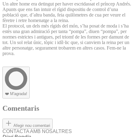
Un altre home era detingut per haver escridassat el príncep Andrés.
Apunts que ens fan intuir el rígid dispositiu de control d’una
població que, d’altra banda, feia quilòmetres de cua per veure el
fèretre i retre homenatge a la reina.
El protocol, un dels més rígids del món, s’ha posat de moda i s’ha
estès una gran admiració per tanta “pompa”, diuen “pompa”, per
normes estrictes i antigues, pel triomf de les formes per damunt de
tot. Un sol relat únic, tòpic i idíl·lic que, si canviem la reina per un
altre personatge, segurament trobarem en altres casos. Fem-ne la
prova.
❤️
M'agrada!
Comentaris
Afegir nou comentari
CONTACTA AMB NOSALTRES
Diari Bondia