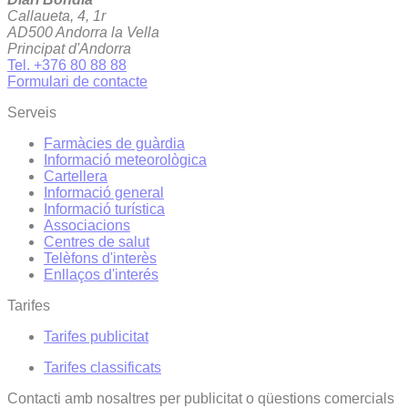
Callaueta, 4, 1r
AD500 Andorra la Vella
Principat d'Andorra
Tel. +376 80 88 88
Formulari de contacte
Serveis
Farmàcies de guàrdia
Informació meteorològica
Cartellera
Informació general
Informació turística
Associacions
Centres de salut
Telèfons d'interès
Enllaços d'interés
Tarifes
Tarifes publicitat
Tarifes classificats
Contacti amb nosaltres per publicitat o qüestions comercials