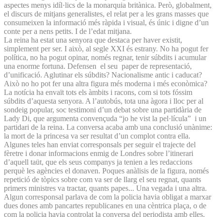
aspectes menys idíl·lics de la monarquia britànica. Però, globalment,
el discurs de mitjans generalistes, el relat per a les grans masses que
consumeixen la informació més ràpida i visual, és únic i digne d’un
conte per a nens petits. I de l’edat mitjana.
La reina ha estat una senyora que destaca per haver existit,
simplement per ser. I això, al segle XXI és estrany. No ha pogut fer
política, no ha pogut opinar, només regnar, tenir súbdits i acumular
una enorme fortuna. Defensen el seu paper de representació,
d’unificació. Aglutinar els súbdits? Nacionalisme antic i caducat?
Això no ho pot fer una altra figura més moderna i més econòmica?
La notícia ha envaït tots els àmbits i racons, com si tots fóssim
súbdits d’aquesta senyora. A l’autobús, tota una àgora i lloc per al
sondeig popular, soc testimoni d’un debat sobre una partidària de
Lady Di, que argumenta convençuda “jo he vist la pel·lícula” i un
partidari de la reina. La conversa acaba amb una conclusió unànime:
la mort de la princesa va ser resultat d’un complot contra ella.
Algunes teles han enviat corresponsals per seguir el trajecte del
fèretre i donar informacions enmig de Londres sobre l’itinerari
d’aquell taüt, que els seus companys ja tenien a les redaccions
perquè les agències el donaven. Poques anàlisis de la figura, només
repetició de tòpics sobre com va ser de llarg el seu regnat, quants
primers ministres va tractar, quants papes... Una vegada i una altra.
Algun corresponsal parlava de com la policia havia obligat a marxar
dues dones amb pancartes republicanes en una cèntrica plaça, o de
com la policia havia controlat la conversa del periodista amb elles.