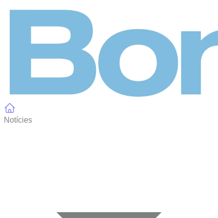
Panell de gestió de galetes
Notícies