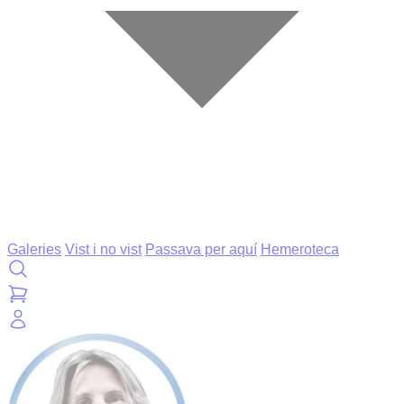
Galeries
Vist i no vist
Passava per aquí
Hemeroteca