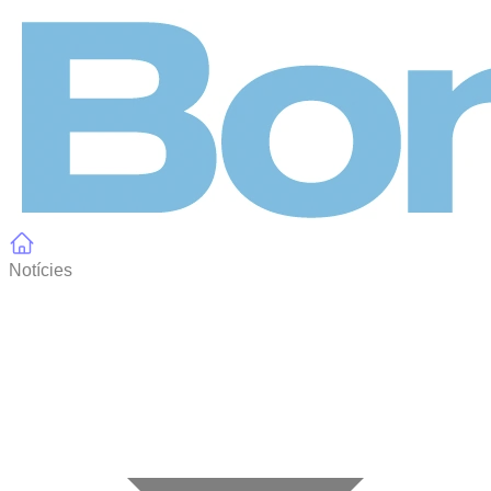
Panell de gestió de galetes
Notícies