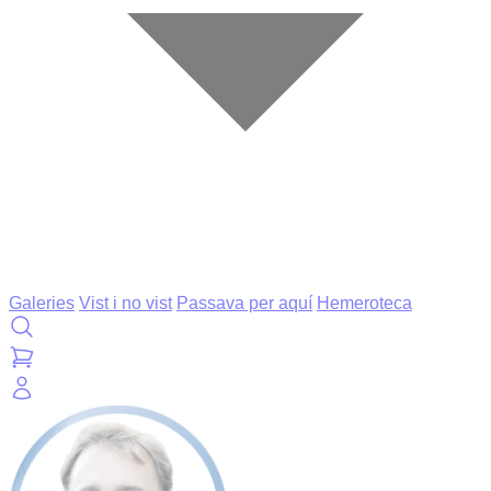
Galeries
Vist i no vist
Passava per aquí
Hemeroteca