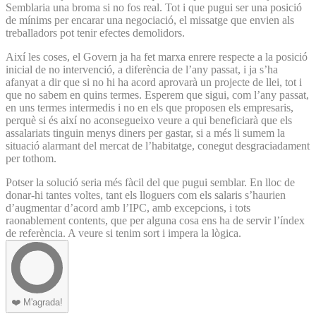
Semblaria una broma si no fos real. Tot i que pugui ser una posició
de mínims per encarar una negociació, el missatge que envien als
treballadors pot tenir efectes demolidors.
Així les coses, el Govern ja ha fet marxa enrere respecte a la posició
inicial de no intervenció, a diferència de l’any passat, i ja s’ha
afanyat a dir que si no hi ha acord aprovarà un projecte de llei, tot i
que no sabem en quins termes. Esperem que sigui, com l’any passat,
en uns termes intermedis i no en els que proposen els empresaris,
perquè si és així no aconsegueixo veure a qui beneficiarà que els
assalariats tinguin menys diners per gastar, si a més li sumem la
situació alarmant del mercat de l’habitatge, conegut desgraciadament
per tothom.
Potser la solució seria més fàcil del que pugui semblar. En lloc de
donar-hi tantes voltes, tant els lloguers com els salaris s’haurien
d’augmentar d’acord amb l’IPC, amb excepcions, i tots
raonablement contents, que per alguna cosa ens ha de servir l’índex
de referència. A veure si tenim sort i impera la lògica.
❤️
M'agrada!