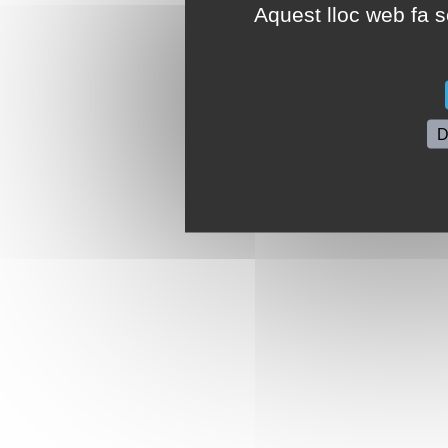
Aquest lloc web fa se
D