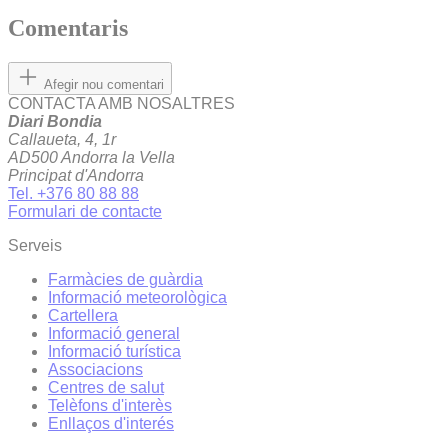
Comentaris
Afegir nou comentari
CONTACTA AMB NOSALTRES
Diari Bondia
Callaueta, 4, 1r
AD500 Andorra la Vella
Principat d'Andorra
Tel. +376 80 88 88
Formulari de contacte
Serveis
Farmàcies de guàrdia
Informació meteorològica
Cartellera
Informació general
Informació turística
Associacions
Centres de salut
Telèfons d'interès
Enllaços d'interés