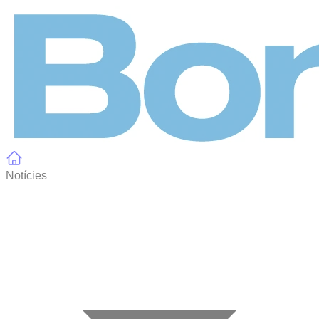
Panell de gestió de galetes
Notícies