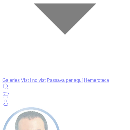
Galeries
Vist i no vist
Passava per aquí
Hemeroteca