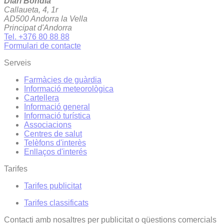
Diari Bondia
Callaueta, 4, 1r
AD500 Andorra la Vella
Principat d'Andorra
Tel. +376 80 88 88
Formulari de contacte
Serveis
Farmàcies de guàrdia
Informació meteorològica
Cartellera
Informació general
Informació turística
Associacions
Centres de salut
Telèfons d'interès
Enllaços d'interés
Tarifes
Tarifes publicitat
Tarifes classificats
Contacti amb nosaltres per publicitat o qüestions comercials