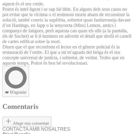
aquest és el seu credo.
Poirot és intel·ligent i se sap fal·lible. En alguns dels seus casos no
pot evitar que la víctima o el testimoni morin abans de reconstruir la
solució, també coneix la supèrbia, sobretot quan fanfarroneja davant
d’en Hastings, en Japp o la senyoreta (Miss) Lemon, amics i
companys de fatigues, però aquesta cau quan els ulls (a la pantalla,
els de Suchet) se li il·luminen en advertir el detall que desfà el castell
de cartes edificat sobre la mort.
Diuen que el que reconforta el lector en el gènere policial és la
restauració de l’ordre. El que a mi m’agrada del belga és el seu
concepte universal de justícia, i sobretot, de veritat. Trobo que en
aquests temps, Poirot és ben bé revolucionari.
❤️
M'agrada!
Comentaris
Afegir nou comentari
CONTACTA AMB NOSALTRES