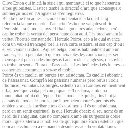
Clive Exton qui inicià la sèrie i qui mantingué el to que heretarien
altres guionistes. Destaca també la direcció d’art, que aconsegueix
submergir-nos en l’Anglaterra d’entreguerres.
Ben bé que fou aquesta acurada ambientació a la qual faig
referència la que em cridà l’atenció l’estiu que vaig descobrir
l’emissió, ara fa molts anys. Hi ha hagut altres adaptacions, però a
cap he trobat la veritat del personatge com aquí. I és precisament la
veritat l’horitzó constant de l’Hercule Poirot, cap a la qual avança
com un vaixell trencagel tot i la seva curta estatura, el seu cap d’ou i
el seu caminar ridícul. Aquest belga, confós habitualment amb un
francès, és un petit dandi que reuneix totes les condicions per ser
menyspreat pels cercles burgesos i aristocràtics anglesos, on sovint
es troba present a l’hora de l’assassinat. Les herències i els interessos
econòmics acostumen a ser-ne el mòbil.
Poirot és un catòlic, un burgès i un aristòcrata. És catòlic i abomina
de l’assassinat. Comprèn les passions humanes però refusa i odia
l’homicidi voluntari. És burgés, sedentari a un Londres eminentment
urbà, però que viatja pel camp quan se’l reclama, amb una
mundanitat pròpia de l’època i uns modals exquisits, fins i tot ja
passats de moda aleshores, que li permeten moure’s per tots els
ambients socials i arribar a tots els testimonis. I és un aristòcrata,
però en un sentit espiritual, ja que Hercule obeeix al seu nom: és un
heroi de l’antiguitat, que no comparteix amb els burgesos la doble
moral, que s’aferra a la noblesa de qui equilibra ètica i estètica i que,
com a detectiu, cerca de manera desinteressada la veritat, doncs