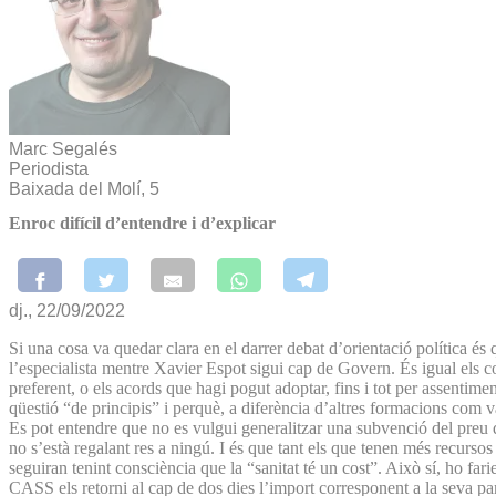
Marc Segalés
Periodista
Baixada del Molí, 5
Enroc difícil d’entendre i d’explicar
dj., 22/09/2022
Si una cosa va quedar clara en el darrer debat d’orientació política és
l’especialista mentre Xavier Espot sigui cap de Govern. És igual els c
preferent, o els acords que hagi pogut adoptar, fins i tot per assentime
qüestió “de principis” i perquè, a diferència d’altres formacions com
Es pot entendre que no es vulgui generalitzar una subvenció del preu d
no s’està regalant res a ningú. I és que tant els que tenen més recurs
seguiran tenint consciència que la “sanitat té un cost”. Això sí, ho f
CASS els retorni al cap de dos dies l’import corresponent a la seva par