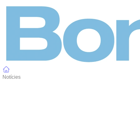
Panell de gestió de galetes
Notícies