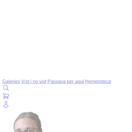
Galeries
Vist i no vist
Passava per aquí
Hemeroteca