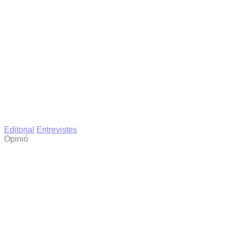
Editorial
Entrevistes
Opinió