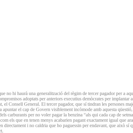
 que no hi haurà una generalització del règim de tercer pagador per a aque
ompromisos adoptats per anteriors executius demòcrates per implantar aqu
nt, el Consell General. El tercer pagador, que sí tindran les persones maj
 va apuntar el cap de Govern visiblement incòmode amb aquesta qüestió, 
els carburants per no voler pagar la benzina “als qui cada cap de setman
os com els que en tenen menys acabarien pagant exactament igual que ara l
arien directament i no caldria que ho paguessin per endavant, que això sí
t.