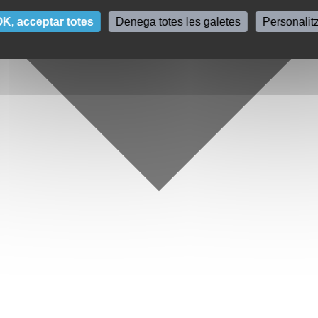
K, acceptar totes
Denega totes les galetes
Personalit