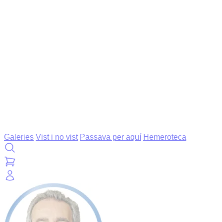
Galeries
Vist i no vist
Passava per aquí
Hemeroteca