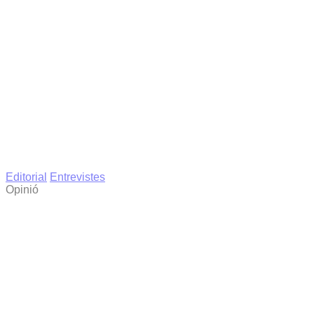
Editorial
Entrevistes
Opinió