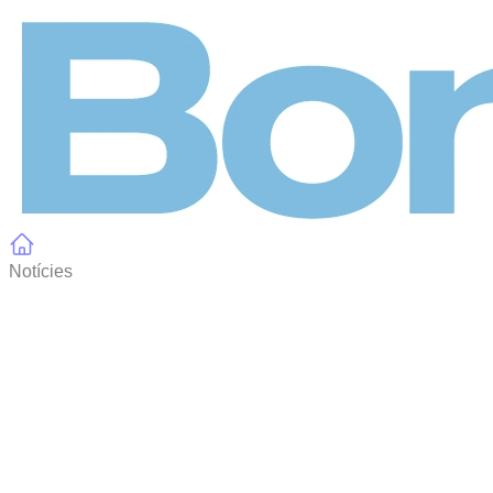
Panell de gestió de galetes
Notícies