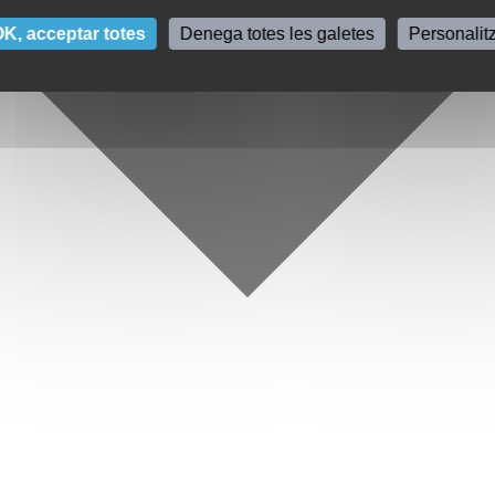
K, acceptar totes
Denega totes les galetes
Personalit