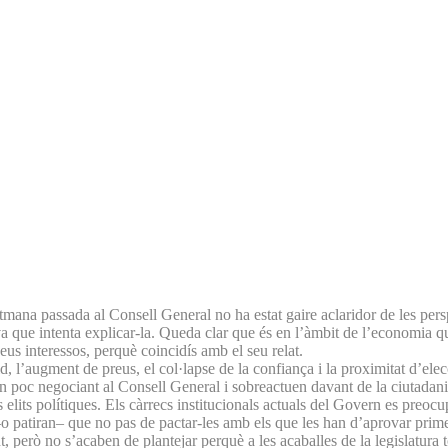
etmana passada al Consell General no ha estat gaire aclaridor de les pers
iva que intenta explicar-la. Queda clar que és en l’àmbit de l’economia q
seus interessos, perquè coincidís amb el seu relat.
, l’augment de preus, el col·lapse de la confiança i la proximitat d’elec
ben poc negociant al Consell General i sobreactuen davant de la ciutadani
s elits polítiques. Els càrrecs institucionals actuals del Govern es pre
 –o patiran– que no pas de pactar-les amb els que les han d’aprovar prime
t, però no s’acaben de plantejar perquè a les acaballes de la legislatura