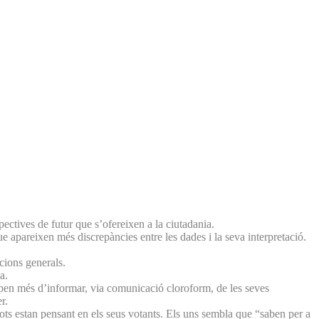
pectives de futur que s’ofereixen a la ciutadania.
ue apareixen més discrepàncies entre les dades i la seva interpretació.
cions generals.
a.
ocupen més d’informar, via comunicació cloroform, de les seves
r.
 tots estan pensant en els seus votants. Els uns sembla que “saben per a