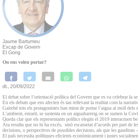
Jaume Bartumeu
Excap de Govern
El Gong
On ens volen portar?
dt., 20/09/2022
El debat sobre l’orientació política del Govern que es va celebrar la s
En els debats que ens afecten és tan rellevant la realitat com la narrat
Gairebé tots els protagonistes han mirat de portar l’aigua al molí dels 
L’ambient, enrarit, se sustenta en un aiguabarreig on se sumen la Covid
Queda clar que els representants polítics elegits el 2019 interactuen 
Ara resulta que no hi ha excés, sinó escassetat d’acords per part de le
decisions, o perspectives de possibles decisions, als que les gaudiran
El país necessita polítiques eficients econòmicament i justes socialmen