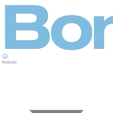
Panell de gestió de galetes
Notícies