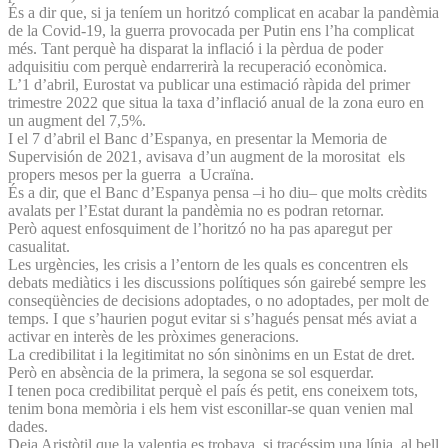
És a dir que, si ja teníem un horitzó complicat en acabar la pandèmia
de la Covid-19, la guerra provocada per Putin ens l’ha complicat
més. Tant perquè ha disparat la inflació i la pèrdua de poder
adquisitiu com perquè endarrerirà la recuperació econòmica.
L’1 d’abril, Eurostat va publicar una estimació ràpida del primer
trimestre 2022 que situa la taxa d’inflació anual de la zona euro en
un augment del 7,5%.
I el 7 d’abril el Banc d’Espanya, en presentar la Memoria de
Supervisión de 2021, avisava d’un augment de la morositat els
propers mesos per la guerra a Ucraïna.
És a dir, que el Banc d’Espanya pensa –i ho diu– que molts crèdits
avalats per l’Estat durant la pandèmia no es podran retornar.
Però aquest enfosquiment de l’horitzó no ha pas aparegut per
casualitat.
Les urgències, les crisis a l’entorn de les quals es concentren els
debats mediàtics i les discussions polítiques són gairebé sempre les
conseqüències de decisions adoptades, o no adoptades, per molt de
temps. I que s’haurien pogut evitar si s’hagués pensat més aviat a
activar en interès de les pròximes generacions.
La credibilitat i la legitimitat no són sinònims en un Estat de dret.
Però en absència de la primera, la segona se sol esquerdar.
I tenen poca credibilitat perquè el país és petit, ens coneixem tots,
tenim bona memòria i els hem vist esconillar-se quan venien mal
dades.
Deia Aristòtil que la valentia es trobava, si tracéssim una línia, al bell