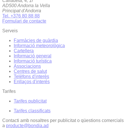
Callaueta, 4, 1r
AD500 Andorra la Vella
Principat d'Andorra
Tel. +376 80 88 88
Formulari de contacte
Serveis
Farmàcies de guàrdia
Informació meteorològica
Cartellera
Informació general
Informació turística
Associacions
Centres de salut
Telèfons d'interès
Enllaços d'interés
Tarifes
Tarifes publicitat
Tarifes classificats
Contacti amb nosaltres per publicitat o qüestions comercials
a
producte@bondia.ad