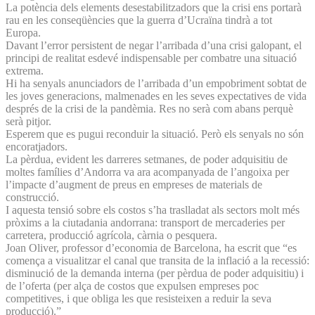
La potència dels elements desestabilitzadors que la crisi ens portarà
rau en les conseqüències que la guerra d’Ucraïna tindrà a tot
Europa.
Davant l’error persistent de negar l’arribada d’una crisi galopant, el
principi de realitat esdevé indispensable per combatre una situació
extrema.
Hi ha senyals anunciadors de l’arribada d’un empobriment sobtat de
les joves generacions, malmenades en les seves expectatives de vida
després de la crisi de la pandèmia. Res no serà com abans perquè
serà pitjor.
Esperem que es pugui reconduir la situació. Però els senyals no són
encoratjadors.
La pèrdua, evident les darreres setmanes, de poder adquisitiu de
moltes famílies d’Andorra va ara acompanyada de l’angoixa per
l’impacte d’augment de preus en empreses de materials de
construcció.
I aquesta tensió sobre els costos s’ha traslladat als sectors molt més
pròxims a la ciutadania andorrana: transport de mercaderies per
carretera, producció agrícola, càrnia o pesquera.
Joan Oliver, professor d’economia de Barcelona, ha escrit que “es
comença a visualitzar el canal que transita de la inflació a la recessió:
disminució de la demanda interna (per pèrdua de poder adquisitiu) i
de l’oferta (per alça de costos que expulsen empreses poc
competitives, i que obliga les que resisteixen a reduir la seva
producció).”