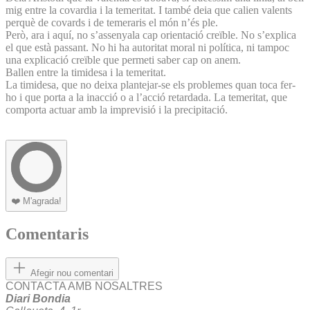
mig entre la covardia i la temeritat. I també deia que calien valents
perquè de covards i de temeraris el món n’és ple.
Però, ara i aquí, no s’assenyala cap orientació creïble. No s’explica
el que està passant. No hi ha autoritat moral ni política, ni tampoc
una explicació creïble que permeti saber cap on anem.
Ballen entre la timidesa i la temeritat.
La timidesa, que no deixa plantejar-se els problemes quan toca fer-
ho i que porta a la inacció o a l’acció retardada. La temeritat, que
comporta actuar amb la imprevisió i la precipitació.
❤️
M'agrada!
Comentaris
Afegir nou comentari
CONTACTA AMB NOSALTRES
Diari Bondia