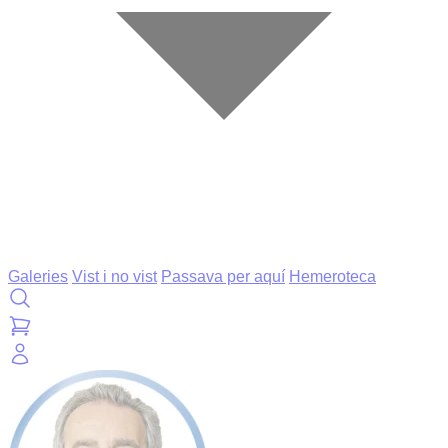
Galeries
Vist i no vist
Passava per aquí
Hemeroteca