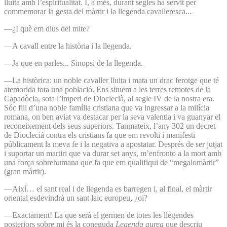
lluita amb l’espiritualitat. I, a més, durant segles ha servit per
commemorar la gesta del màrtir i la llegenda cavalleresca...
—¿I què em dius del mite?
—A cavall entre la història i la llegenda.
—Ja que en parles... Sinopsi de la llegenda.
—La històrica: un noble cavaller lluita i mata un drac ferotge que té
atemorida tota una població. Ens situem a les terres remotes de la
Capadòcia, sota l’imperi de Dioclecià, al segle IV de la nostra era.
Sóc fill d’una noble família cristiana que va ingressar a la milícia
romana, on ben aviat va destacar per la seva valentia i va guanyar el
reconeixement dels seus superiors. Tanmateix, l’any 302 un decret
de Dioclecià contra els cristians fa que em revolti i manifesti
públicament la meva fe i la negativa a apostatar. Després de ser jutjat
i suportar un martiri que va durar set anys, m’enfronto a la mort amb
una força sobrehumana que fa que em qualifiqui de “megalomàrtir”
(gran màrtir).
—Així… el sant real i de llegenda es barregen i, al final, el màrtir
oriental esdevindrà un sant laic europeu, ¿oi?
—Exactament! La que serà el germen de totes les llegendes
posteriors sobre mi és la coneguda
Legenda aurea
que descriu