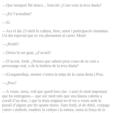
—Que trempat! Bé doncs... Som-hi! ¿Com veus la teva diada?
—¿En l’actualitat?
—Sí.
—Ara el dia 23 abril és cultura, flors, amor i participació ciutadana.
Un dia especial que es viu plenament al carrer. Mola!
—¿Perdó?
—Deixa’m ser guai, ¿d’acord?
—D’acord, Jordi. ¿Penses que sabem prou coses de tu com a
personatge real, o de la història de la teva diada?
—(Gargamelleja, mentre s’estira la mitja de la cama dreta.) Psss.
—¿Psss?
—A veure, nena, vull que quedi ben clar –i això és molt important
que ho entengueu— que sóc molt més que una llauna calenta a
cavall d’un drac, i que la festa original no té res a veure amb la
passió d’alguns per fer quatre duros. Sant Jordi, el de debò, conjuga
valors i símbols, enalteix la cultura i la natura, suma la força de la