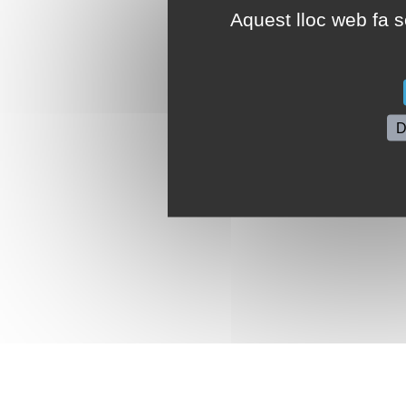
Aquest lloc web fa se
D