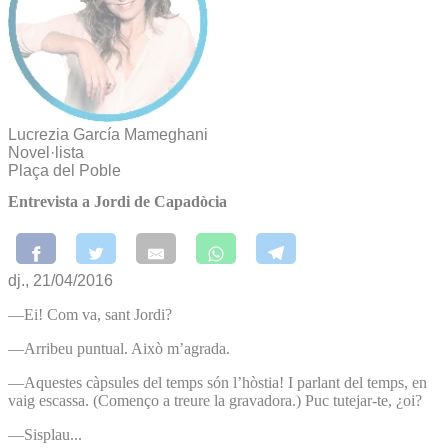
Lucrezia García Mameghani
Novel·lista
Plaça del Poble
Entrevista a Jordi de Capadòcia
dj., 21/04/2016
—Ei! Com va, sant Jordi?
—Arribeu puntual. Això m’a­grada.
—Aquestes càpsules del temps són l’hòstia! I parlant del temps, en
vaig escassa. (Començo a treure la gravadora.) Puc tutejar-te, ¿oi?
—Sisplau...