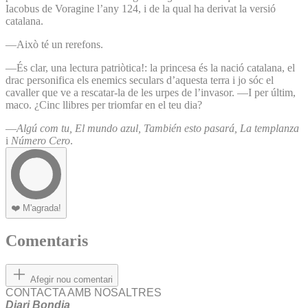
Iacobus de Voragine l’any 124, i de la qual ha derivat la versió
catalana.
—Això té un rerefons.
—És clar, una lectura patriòtica!: la princesa és la nació catalana, el
drac personifica els enemics seculars d’aquesta terra i jo sóc el
cavaller que ve a rescatar-la de les urpes de l’invasor. —I per últim,
maco. ¿Cinc llibres per triomfar en el teu dia?
—
Algú com tu,
El mundo azul,
También esto pasará,
La templanza
i
Número Cero
.
❤️
M'agrada!
Comentaris
Afegir nou comentari
CONTACTA AMB NOSALTRES
Diari Bondia