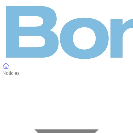
Panell de gestió de galetes
Notícies