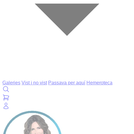
Galeries
Vist i no vist
Passava per aquí
Hemeroteca