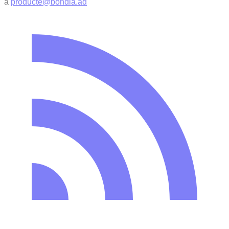
a
producte@bondia.ad