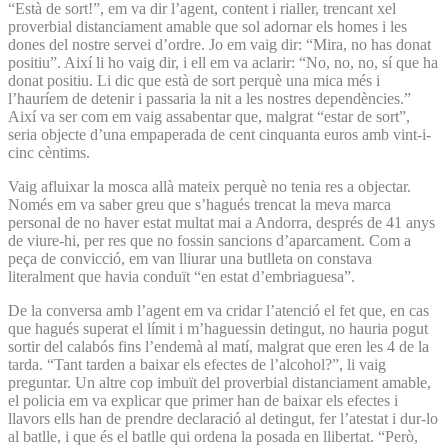
“Està de sort!”, em va dir l’agent, content i rialler, trencant xel
proverbial distanciament amable que sol adornar els homes i les
dones del nostre servei d’ordre. Jo em vaig dir: “Mira, no has donat
positiu”. Així li ho vaig dir, i ell em va aclarir: “No, no, no, sí que ha
donat positiu. Li dic que està de sort perquè una mica més i
l’hauríem de detenir i passaria la nit a les nostres dependències.”
Així va ser com em vaig assabentar que, malgrat “estar de sort”,
seria objecte d’una empaperada de cent cinquanta euros amb vint-i-
cinc cèntims.
Vaig afluixar la mosca allà mateix perquè no tenia res a objectar.
Només em va saber greu que s’hagués trencat la meva marca
personal de no haver estat multat mai a Andorra, després de 41 anys
de viure-hi, per res que no fossin sancions d’aparcament. Com a
peça de convicció, em van lliurar una butlleta on constava
literalment que havia conduït “en estat d’embriaguesa”.
De la conversa amb l’agent em va cridar l’atenció el fet que, en cas
que hagués superat el límit i m’haguessin detingut, no hauria pogut
sortir del calabós fins l’endemà al matí, malgrat que eren les 4 de la
tarda. “Tant tarden a baixar els efectes de l’alcohol?”, li vaig
preguntar. Un altre cop imbuït del proverbial distanciament amable,
el policia em va explicar que primer han de baixar els efectes i
llavors ells han de prendre declaració al detingut, fer l’atestat i dur-lo
al batlle, i que és el batlle qui ordena la posada en llibertat. “Però,