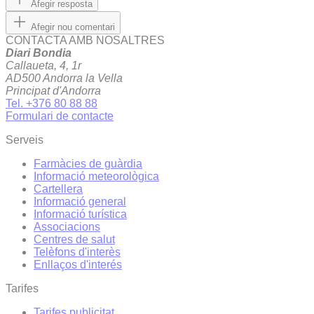
Afegir resposta
Afegir nou comentari
CONTACTA AMB NOSALTRES
Diari Bondia
Callaueta, 4, 1r
AD500 Andorra la Vella
Principat d'Andorra
Tel. +376 80 88 88
Formulari de contacte
Serveis
Farmàcies de guàrdia
Informació meteorològica
Cartellera
Informació general
Informació turística
Associacions
Centres de salut
Telèfons d'interès
Enllaços d'interés
Tarifes
Tarifes publicitat