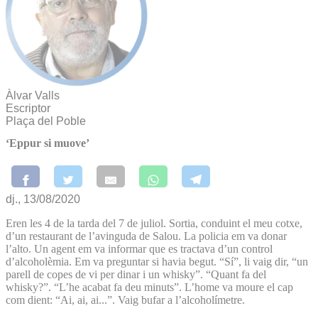
Àlvar Valls
Escriptor
Plaça del Poble
‘Eppur si muove’
dj., 13/08/2020
Eren les 4 de la tarda del 7 de juliol. Sortia, conduint el meu cotxe,
d’un restaurant de l’avinguda de Salou. La policia em va donar
l’alto. Un agent em va informar que es tractava d’un control
d’alcoholèmia. Em va preguntar si havia begut. “Sí”, li vaig dir, “un
parell de copes de vi per dinar i un whisky”. “Quant fa del
whisky?”. “L’he acabat fa deu minuts”. L’home va moure el cap
com dient: “Ai, ai, ai...”. Vaig bufar a l’alcoholímetre.