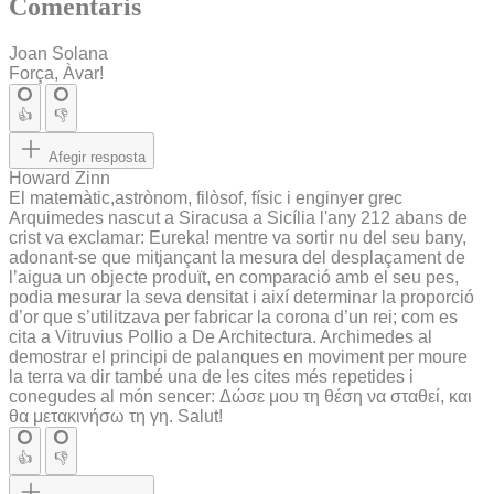
Comentaris
Joan Solana
Força, Àvar!
👍
👎
Afegir resposta
Howard Zinn
El matemàtic,astrònom, filòsof, físic i enginyer grec
Arquimedes nascut a Siracusa a Sicília l'any 212 abans de
crist va exclamar: Eureka! mentre va sortir nu del seu bany,
adonant-se que mitjançant la mesura del desplaçament de
l’aigua un objecte produït, en comparació amb el seu pes,
podia mesurar la seva densitat i així determinar la proporció
d’or que s’utilitzava per fabricar la corona d’un rei; com es
cita a Vitruvius Pollio a De Architectura. Archimedes al
demostrar el principi de palanques en moviment per moure
la terra va dir també una de les cites més repetides i
conegudes al món sencer: Δώσε μου τη θέση να σταθεί, και
θα μετακινήσω τη γη. Salut!
👍
👎