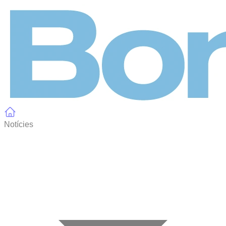
Panell de gestió de galetes
Notícies