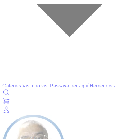
Galeries
Vist i no vist
Passava per aquí
Hemeroteca