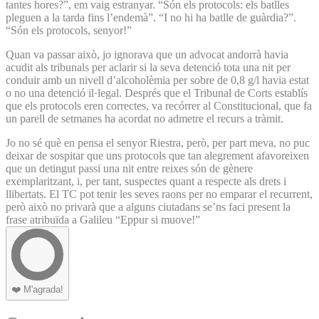
tantes hores?”, em vaig estranyar. “Són els protocols: els batlles
pleguen a la tarda fins l’endemà”. “I no hi ha batlle de guàrdia?”.
“Són els protocols, senyor!”
Quan va passar això, jo ignorava que un advocat andorrà havia
acudit als tribunals per aclarir si la seva detenció tota una nit per
conduir amb un nivell d’alcoholèmia per sobre de 0,8 g/l havia estat
o no una detenció il·legal. Després que el Tribunal de Corts establís
que els protocols eren correctes, va recórrer al Constitucional, que fa
un parell de setmanes ha acordat no admetre el recurs a tràmit.
Jo no sé què en pensa el senyor Riestra, però, per part meva, no puc
deixar de sospitar que uns protocols que tan alegrement afavoreixen
que un detingut passi una nit entre reixes són de gènere
exemplaritzant, i, per tant, suspectes quant a respecte als drets i
llibertats. El TC pot tenir les seves raons per no emparar el recurrent,
però això no privarà que a alguns ciutadans se’ns faci present la
frase atribuïda a Galileu “Eppur si muove!”
❤️
M'agrada!