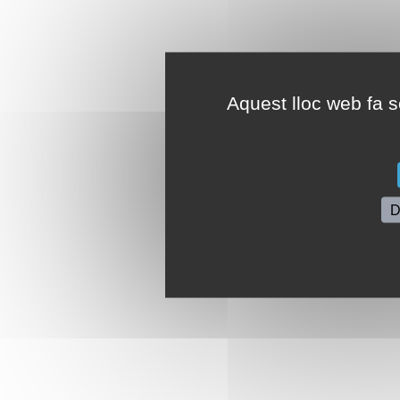
Aquest lloc web fa se
D