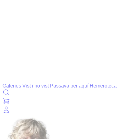
Galeries
Vist i no vist
Passava per aquí
Hemeroteca