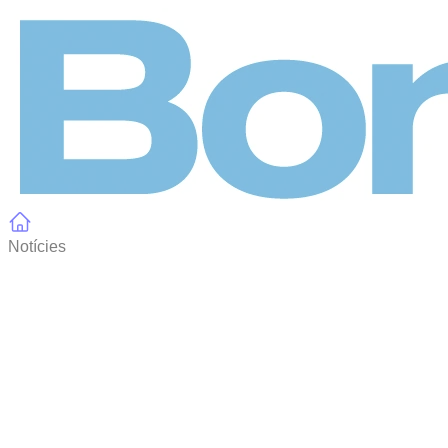
Panell de gestió de galetes
Notícies