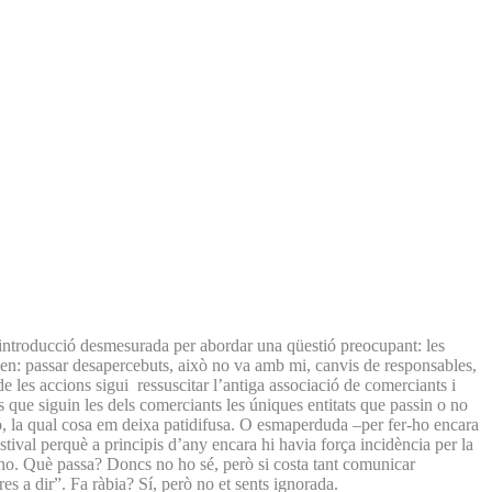
na introducció desmesurada per abordar una qüestió preocupant: les
nen: passar desapercebuts, això no va amb mi, canvis de responsables,
de les accions sigui ressuscitar l’antiga associació de comerciants i
 que siguin les dels comerciants les úniques entitats que passin o no
ió, la qual cosa em deixa patidifusa. O esmaperduda –per fer-ho encara
val perquè a principis d’any encara hi havia força incidència per la
nt-ho. Què passa? Doncs no ho sé, però si costa tant comunicar
s a dir”. Fa ràbia? Sí, però no et sents ignorada.