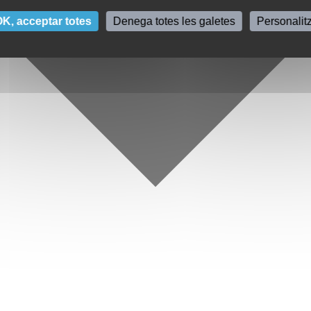
K, acceptar totes
Denega totes les galetes
Personalit