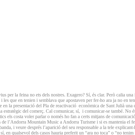
ius per la feina no ets dels nostres. Exagero? Sí, és clar. Però calia u
 les que en tenien i semblava que apostaven per fer-ho ara ja no en te
 que en la presentació del Pla de reactivació econòmica de Sant Julià una 
la estratègic del comerç. Cal comunicar, sí, i comunicar-se també. No és
tics els costa voler parlar o només ho fan a certs mitjans de comunicac
e l’Andorra Mountain Music a Andorra Turisme i si es mantenia el festi
ra banda, i veure després l’aparició del seu responsable a la tele explica
, en qualsevol dels casos hauria preferit un “ara no toca” o “no tenim re