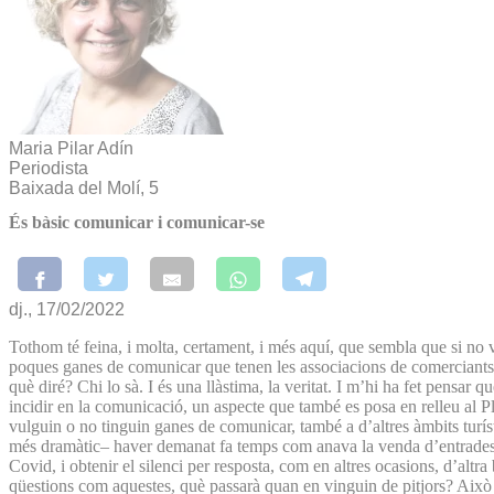
Maria Pilar Adín
Periodista
Baixada del Molí, 5
És bàsic comunicar i comunicar-se
dj., 17/02/2022
Tothom té feina, i molta, certament, i més aquí, que sembla que si no v
poques ganes de comunicar que tenen les associacions de comerciants i
què diré? Chi lo sà. I és una llàstima, la veritat. I m’hi ha fet pensar
incidir en la comunicació, un aspecte que també es posa en relleu al P
vulguin o no tinguin ganes de comunicar, també a d’altres àmbits turís
més dramàtic– haver demanat fa temps com anava la venda d’entrades d
Covid, i obtenir el silenci per resposta, com en altres ocasions, d’alt
qüestions com aquestes, què passarà quan en vinguin de pitjors? Això sí