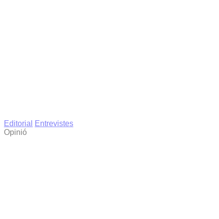
Editorial
Entrevistes
Opinió