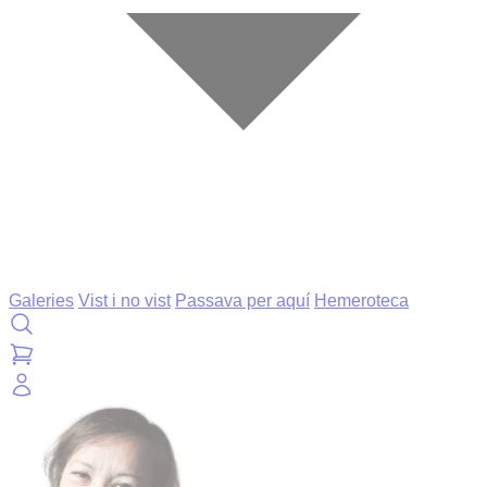
Galeries
Vist i no vist
Passava per aquí
Hemeroteca