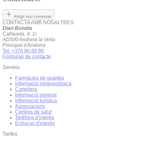
Afegir nou comentari
CONTACTA AMB NOSALTRES
Diari Bondia
Callaueta, 4, 1r
AD500 Andorra la Vella
Principat d'Andorra
Tel. +376 80 88 88
Formulari de contacte
Serveis
Farmàcies de guàrdia
Informació meteorològica
Cartellera
Informació general
Informació turística
Associacions
Centres de salut
Telèfons d'interès
Enllaços d'interés
Tarifes