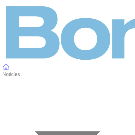
Panell de gestió de galetes
Notícies