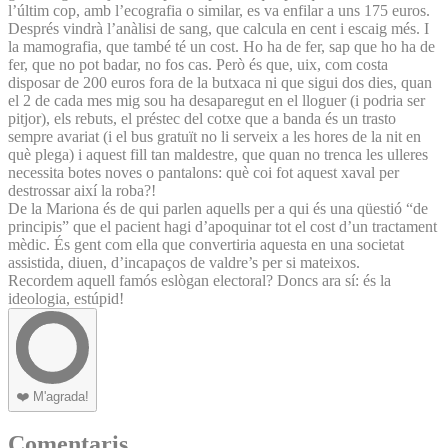
l’últim cop, amb l’ecografia o similar, es va enfilar a uns 175 euros.
Després vindrà l’anàlisi de sang, que calcula en cent i escaig més. I
la mamografia, que també té un cost. Ho ha de fer, sap que ho ha de
fer, que no pot badar, no fos cas. Però és que, uix, com costa
disposar de 200 euros fora de la butxaca ni que sigui dos dies, quan
el 2 de cada mes mig sou ha desaparegut en el lloguer (i podria ser
pitjor), els rebuts, el préstec del cotxe que a banda és un trasto
sempre avariat (i el bus gratuït no li serveix a les hores de la nit en
què plega) i aquest fill tan maldestre, que quan no trenca les ulleres
necessita botes noves o pantalons: què coi fot aquest xaval per
destrossar així la roba?!
De la Mariona és de qui parlen aquells per a qui és una qüestió “de
principis” que el pacient hagi d’apoquinar tot el cost d’un tractament
mèdic. És gent com ella que convertiria aquesta en una societat
assistida, diuen, d’incapaços de valdre’s per si mateixos.
Recordem aquell famós eslògan electoral? Doncs ara sí: és la
ideologia, estúpid!
❤️
M'agrada!
Comentaris