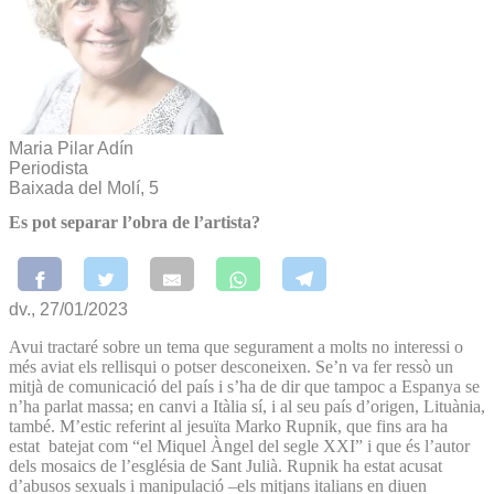
Maria Pilar Adín
Periodista
Baixada del Molí, 5
Es pot separar l’obra de l’artista?
dv., 27/01/2023
Avui tractaré sobre un tema que segurament a molts no interessi o
més aviat els rellisqui o potser desconeixen. Se’n va fer ressò un
mitjà de comunicació del país i s’ha de dir que tampoc a Espanya se
n’ha parlat massa; en canvi a Itàlia sí, i al seu país d’origen, Lituània,
també. M’estic referint al jesuïta Marko Rupnik, que fins ara ha
estat batejat com “el Miquel Àngel del segle XXI” i que és l’autor
dels mosaics de l’església de Sant Julià. Rupnik ha estat acusat
d’abusos sexuals i manipulació –els mitjans italians en diuen