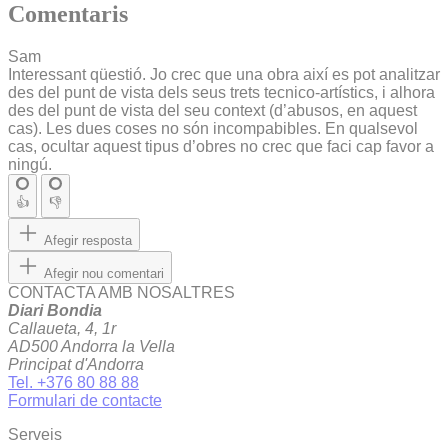
Comentaris
Sam
Interessant qüestió. Jo crec que una obra així es pot analitzar
des del punt de vista dels seus trets tecnico-artístics, i alhora
des del punt de vista del seu context (d’abusos, en aquest
cas). Les dues coses no són incompabibles. En qualsevol
cas, ocultar aquest tipus d’obres no crec que faci cap favor a
ningú.
👍
👎
Afegir resposta
Afegir nou comentari
CONTACTA AMB NOSALTRES
Diari Bondia
Callaueta, 4, 1r
AD500 Andorra la Vella
Principat d'Andorra
Tel. +376 80 88 88
Formulari de contacte
Serveis