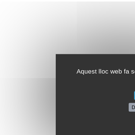
Aquest lloc web fa se
D