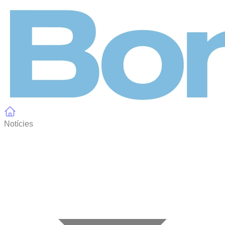
Panell de gestió de galetes
Notícies