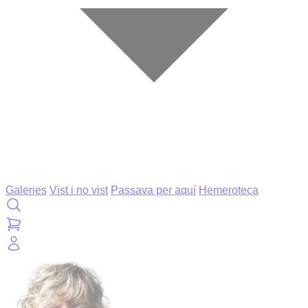
Galeries
Vist i no vist
Passava per aquí
Hemeroteca