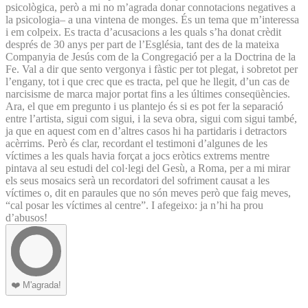
psicològica, però a mi no m’agrada donar connotacions negatives a
la psicologia– a una vintena de monges. És un tema que m’interessa
i em colpeix. Es tracta d’acusacions a les quals s’ha donat crèdit
després de 30 anys per part de l’Església, tant des de la mateixa
Companyia de Jesús com de la Congregació per a la Doctrina de la
Fe. Val a dir que sento vergonya i fàstic per tot plegat, i sobretot per
l’engany, tot i que crec que es tracta, pel que he llegit, d’un cas de
narcisisme de marca major portat fins a les últimes conseqüències.
Ara, el que em pregunto i us plantejo és si es pot fer la separació
entre l’artista, sigui com sigui, i la seva obra, sigui com sigui també,
ja que en aquest com en d’altres casos hi ha partidaris i detractors
acèrrims. Però és clar, recordant el testimoni d’algunes de les
víctimes a les quals havia forçat a jocs eròtics extrems mentre
pintava al seu estudi del col·legi del Gesù, a Roma, per a mi mirar
els seus mosaics serà un recordatori del sofriment causat a les
víctimes o, dit en paraules que no són meves però que faig meves,
“cal posar les víctimes al centre”. I afegeixo: ja n’hi ha prou
d’abusos!
❤️
M'agrada!