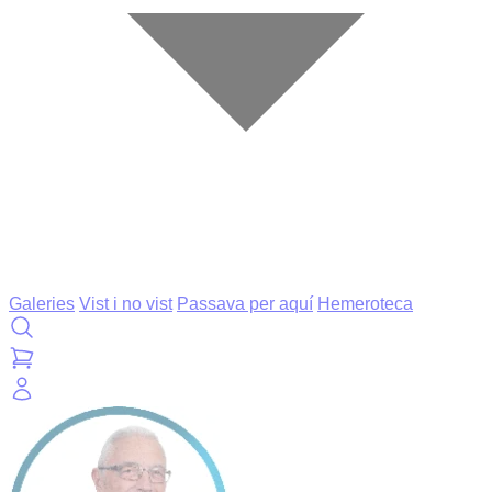
Galeries
Vist i no vist
Passava per aquí
Hemeroteca