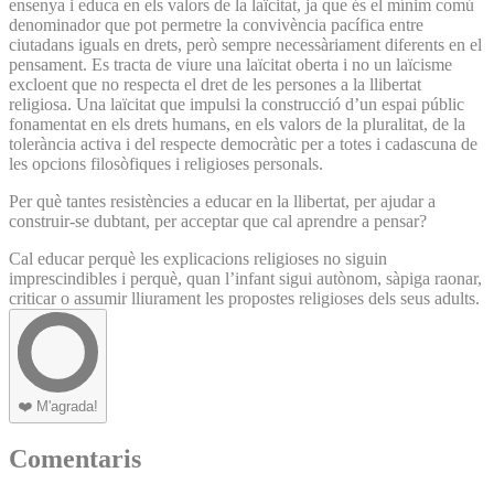
ensenya i educa en els valors de la laïcitat, ja que és el mínim comú
denominador que pot permetre la convivència pacífica entre
ciutadans iguals en drets, però sempre necessàriament diferents en el
pensament. Es tracta de viure una laïcitat oberta i no un laïcisme
excloent que no respecta el dret de les persones a la llibertat
religiosa. Una laïcitat que impulsi la construcció d’un espai públic
fonamentat en els drets humans, en els valors de la pluralitat, de la
tolerància activa i del respecte democràtic per a totes i cadascuna de
les opcions filosòfiques i religioses personals.
Per què tantes resistències a educar en la llibertat, per ajudar a
construir-se dubtant, per acceptar que cal aprendre a pensar?
Cal educar perquè les explicacions religioses no siguin
imprescindibles i perquè, quan l’infant sigui autònom, sàpiga raonar,
criticar o assumir lliurament les propostes religioses dels seus adults.
❤️
M'agrada!
Comentaris