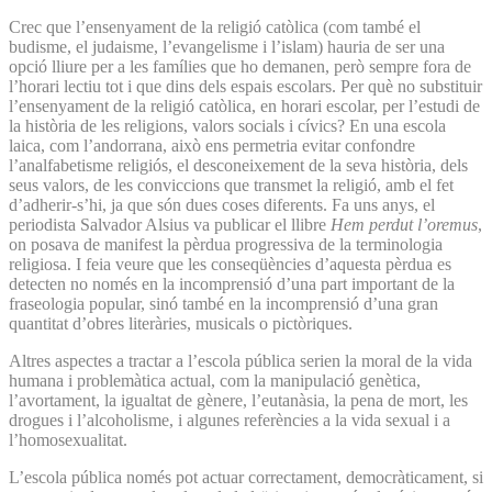
Crec que l’ensenyament de la religió catòlica (com també el
budisme, el judaisme, l’evangelisme i l’islam) hauria de ser una
opció lliure per a les famílies que ho demanen, però sempre fora de
l’horari lectiu tot i que dins dels espais escolars. Per què no substituir
l’ensenyament de la religió catòlica, en horari escolar, per l’estudi de
la història de les religions, valors socials i cívics? En una escola
laica, com l’andorrana, això ens permetria evitar confondre
l’analfabetisme religiós, el desconeixement de la seva història, dels
seus valors, de les conviccions que transmet la religió, amb el fet
d’adherir-s’hi, ja que són dues coses diferents. Fa uns anys, el
periodista Salvador Alsius va publicar el llibre
Hem perdut l’oremus
,
on posava de manifest la pèrdua progressiva de la terminologia
religiosa. I feia veure que les conseqüències d’aquesta pèrdua es
detecten no només en la incomprensió d’una part important de la
fraseologia popular, sinó també en la incomprensió d’una gran
quantitat d’obres literàries, musicals o pictòriques.
Altres aspectes a tractar a l’escola pública serien la moral de la vida
humana i problemàtica actual, com la manipulació genètica,
l’avortament, la igualtat de gènere, l’eutanàsia, la pena de mort, les
drogues i l’alcoholisme, i algunes referències a la vida sexual i a
l’homosexualitat.
L’escola pública només pot actuar correctament, democràticament, si