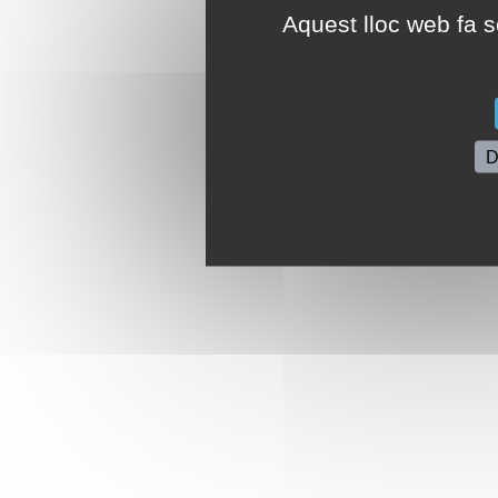
Aquest lloc web fa se
D