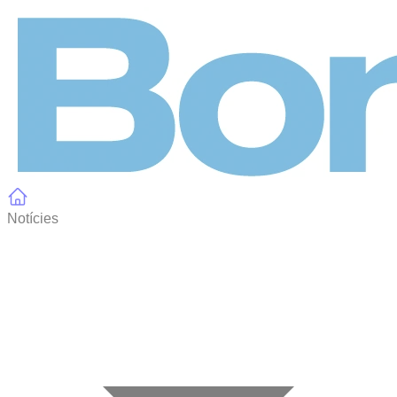
Panell de gestió de galetes
Notícies