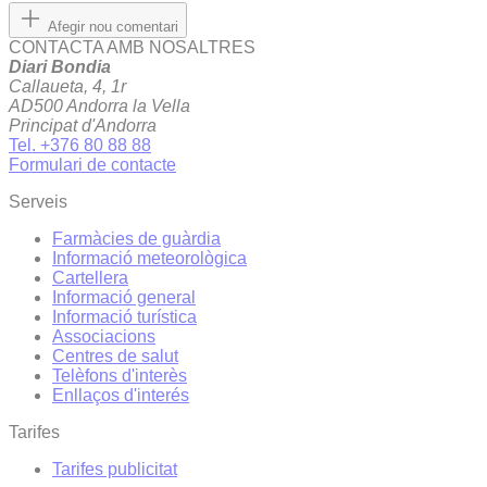
Afegir nou comentari
CONTACTA AMB NOSALTRES
Diari Bondia
Callaueta, 4, 1r
AD500 Andorra la Vella
Principat d'Andorra
Tel. +376 80 88 88
Formulari de contacte
Serveis
Farmàcies de guàrdia
Informació meteorològica
Cartellera
Informació general
Informació turística
Associacions
Centres de salut
Telèfons d'interès
Enllaços d'interés
Tarifes
Tarifes publicitat