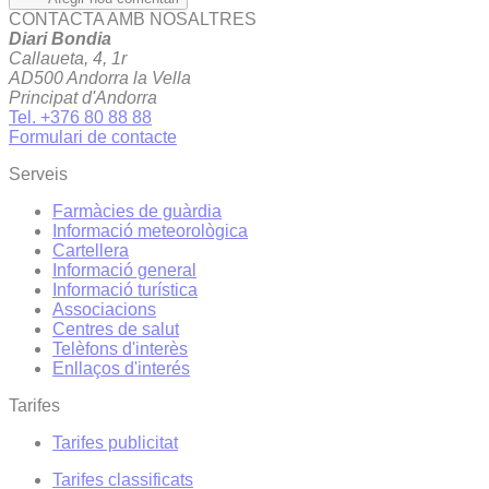
CONTACTA AMB NOSALTRES
Diari Bondia
Callaueta, 4, 1r
AD500 Andorra la Vella
Principat d'Andorra
Tel. +376 80 88 88
Formulari de contacte
Serveis
Farmàcies de guàrdia
Informació meteorològica
Cartellera
Informació general
Informació turística
Associacions
Centres de salut
Telèfons d'interès
Enllaços d'interés
Tarifes
Tarifes publicitat
Tarifes classificats