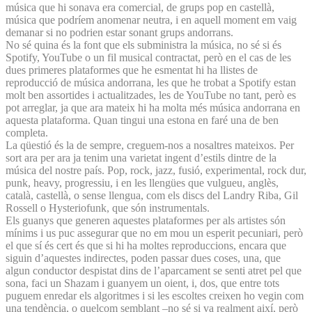
música que hi sonava era comercial, de grups pop en castellà,
música que podríem anomenar neutra, i en aquell moment em vaig
demanar si no podrien estar sonant grups andorrans.
No sé quina és la font que els subministra la música, no sé si és
Spotify, YouTube o un fil musical contractat, però en el cas de les
dues primeres plataformes que he esmentat hi ha llistes de
reproducció de música andorrana, les que he trobat a Spotify estan
molt ben assortides i actualitzades, les de YouTube no tant, però es
pot arreglar, ja que ara mateix hi ha molta més música andorrana en
aquesta plataforma. Quan tingui una estona en faré una de ben
completa.
La qüestió és la de sempre, creguem-nos a nosaltres mateixos. Per
sort ara per ara ja tenim una varietat ingent d’estils dintre de la
música del nostre país. Pop, rock, jazz, fusió, experimental, rock dur,
punk, heavy, progressiu, i en les llengües que vulgueu, anglès,
català, castellà, o sense llengua, com els discs del Landry Riba, Gil
Rossell o Hysteriofunk, que són instrumentals.
Els guanys que generen aquestes plataformes per als artistes són
mínims i us puc assegurar que no em mou un esperit pecuniari, però
el que sí és cert és que si hi ha moltes reproduccions, encara que
siguin d’aquestes indirectes, poden passar dues coses, una, que
algun conductor despistat dins de l’aparcament se senti atret pel que
sona, faci un Shazam i guanyem un oient, i, dos, que entre tots
puguem enredar els algoritmes i si les escoltes creixen ho vegin com
una tendència, o quelcom semblant –no sé si va realment així, però