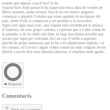
sospito que alguna cosa d’això hi ha.
Aquest Sant Jordi passat hi ha hagut una bona allau de vendes de
llibres nostrats, quina enveja! Tan de bo els músics puguem
començar a adquirir l’estatus que estan agafant els escriptors del
país, molts d’ells ja comencen a ser profetes a la seva terra.
Sigui com sigui aquí estic, una vegada més reivindicant la música
d’Andorra, els seus grups i artistes, i esperant que a l’altre costat de
la pantalla, o de les fulles del diari, hi hagi una ànima sensible que,
encara que sigui per curiositat, faci un cop d’orella a aquestes
playlist de grups andorrans que hi ha a les plataformes digitals, i si
els comuns, el Govern i algun centre comercial amic volgués fer-ne
difusió a través dels seus (literals) altaveus, n’estaríem molt agraïts.
❤️
M'agrada!
Comentaris
Afegir nou comentari