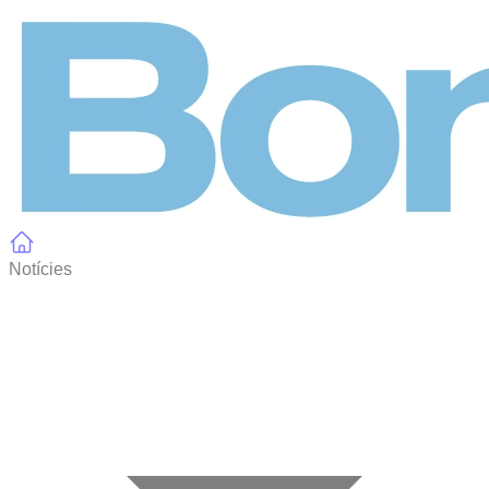
Panell de gestió de galetes
Notícies