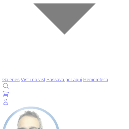
Galeries
Vist i no vist
Passava per aquí
Hemeroteca