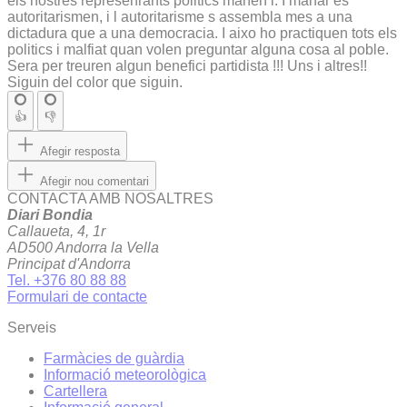
els nostres represenrants politics manen i. I manar es
autoritarismen, i l autoritarisme s assembla mes a una
dictadura que a una democracia. I aixo ho practiquen tots els
politics i malfiat quan volen preguntar alguna cosa al poble.
Sera per treuren algun benefici partidista !!! Uns i altres!!
Siguin del color que siguin.
👍
👎
Afegir resposta
Afegir nou comentari
CONTACTA AMB NOSALTRES
Diari Bondia
Callaueta, 4, 1r
AD500 Andorra la Vella
Principat d'Andorra
Tel. +376 80 88 88
Formulari de contacte
Serveis
Farmàcies de guàrdia
Informació meteorològica
Cartellera