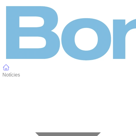
Panell de gestió de galetes
Notícies