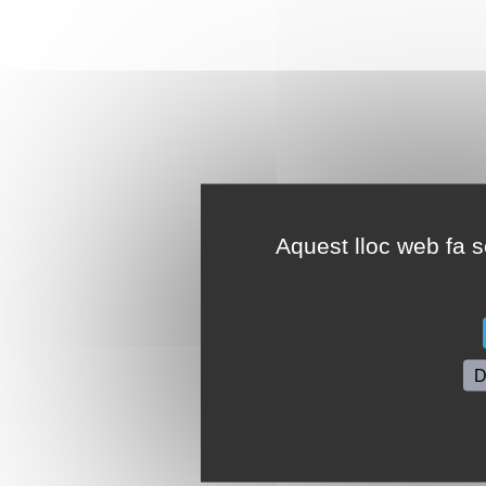
Aquest lloc web fa se
D