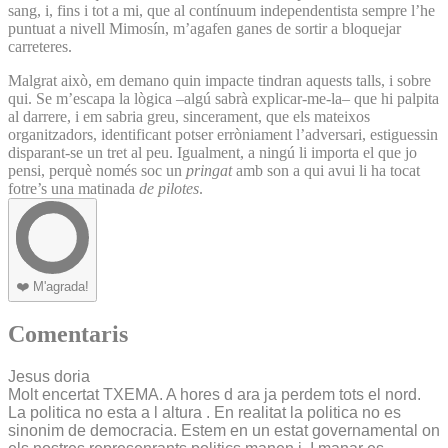
sang, i, fins i tot a mi, que al contínuum independentista sempre l’he
puntuat a nivell Mimosín, m’agafen ganes de sortir a bloquejar
carreteres.
Malgrat això, em demano quin impacte tindran aquests talls, i sobre
qui. Se m’escapa la lògica –algú sabrà explicar-me-la– que hi palpita
al darrere, i em sabria greu, sincerament, que els mateixos
organitzadors, identificant potser erròniament l’adversari, estiguessin
disparant-se un tret al peu. Igualment, a ningú li importa el que jo
pensi, perquè només soc un
pringat
amb son a qui avui li ha tocat
fotre’s una matinada
de pilotes
.
❤️
M'agrada!
Comentaris
Jesus doria
Molt encertat TXEMA. A hores d ara ja perdem tots el nord.
La politica no esta a l altura . En realitat la politica no es
sinonim de democracia. Estem en un estat governamental on