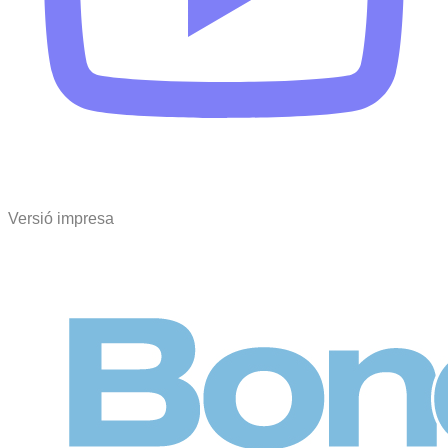
Versió impresa