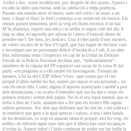
Arribo a lloc, sense incidències, poc després de dos quarts. Aparco i
escolto la ràdio una estona, amb la calefacció a mitja potència.
Passats uns minuts aturo el motor, surto del cotxe i m’assec a un
banc a llegir el diari; fa fred i començo a no sentir-me els baixos. Els
minuts passen lentament, però ja veig els llums encesos d’un bar.
M’hi abalanço, espero una mica i m’arriba el segon cafè del dia: li
faig un altar, m’agenollo per adorar-lo i ploro d’emoció abans de
prendre-me’l. De fons, les notícies. Una d’elles parla d’uns mestres,
de vàries escoles de la Seu d’Urgell, que han hagut de declarar com
a investigats per un presumpte delicte d’incitació a l’odi. A un altre
bloc informatiu sento l’inspector en cap de la Unitat de Delictes
Fiscals de la Policia Nacional declarar que, “indiciariamente”,
membres de la cúpula del PP espanyol van sucar de la caixa B del
partit –em pregunto si a ells també els investigaran. Tornant als
mestres, n’hi ha del CEIP Albert Vives –que consti que el cito
perquè d’altres també ho fan, només per atacar el seu personal–, on
van els meus fills. Conec alguns d’aquests ensenyants i també a part
dels denunciants, i no acabo d’entendre què ens ha dut a veure els
primers entrant i sortint dels jutjats. No és el seu espai natural, que es
troba a dins de l’aula, ajudant-nos a fer que els nostres fills siguin
millors persones. Soc dels que defensen que ho fan bé, i em solleva i
m’entristeix que gent a la qual aprecio i valoro, a una i altra banda
de les denúncies, es vegi en aquesta situació perquè, així ho veig, els
polítics de diferent signe (uns més que d’altres) han estat incapaços
d’evitar-la. Aquest sidral i l’abús continuat de poder em fan bullir la