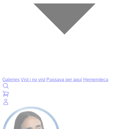
Galeries
Vist i no vist
Passava per aquí
Hemeroteca