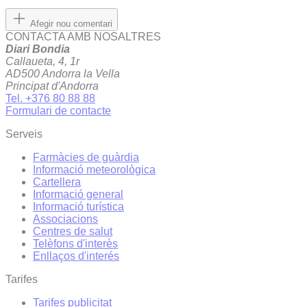
Afegir nou comentari
CONTACTA AMB NOSALTRES
Diari Bondia
Callaueta, 4, 1r
AD500 Andorra la Vella
Principat d'Andorra
Tel. +376 80 88 88
Formulari de contacte
Serveis
Farmàcies de guàrdia
Informació meteorològica
Cartellera
Informació general
Informació turística
Associacions
Centres de salut
Telèfons d'interès
Enllaços d'interés
Tarifes
Tarifes publicitat