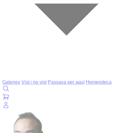
Galeries
Vist i no vist
Passava per aquí
Hemeroteca