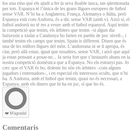
los una eina que els ajudi a fer la seva lloable tasca, tan qüestionada
per tots. Espanya té l’única de les grans lligues europees de futbol
sense VAR. N’hi ha a Anglaterra, França, Alemanya o Itàlia, però
Espanya està com Andorra, és a dir, sense VAR (amb v). Això sí, el
futbol andorrà no té res a veure amb el futbol espanyol. Aquí tenim
la competició que tenim, els àrbitres que tenim –si algun dia
baixessin a xiular a Catalunya ho farien en partits de poc nivell–, i
també tenim els camps que tenim. Spain is different. Diuen que és
una de les millors lligues del món. L’andorrana ni se li apropa, és
clar, però allà estan, igual que nosaltres, sense VAR, i això que aquí
ja estan pensant a posar-ne... Ja seria fort que s’instaurés abans en la
nostra competició domèstica que a Espanya. No els estranyi pas. Jo
crec que el VAR és bo, dolents ho són els àrbitres –com alguns
jugadors i entrenadors–, i en especial els interessos ocults, que n’hi
ha. A Andorra, amb el futbol que tenim, quasi no és necessari, a
Espanya, amb els diners que hi ha en joc, sí que ho és.
❤️
M'agrada!
Comentaris