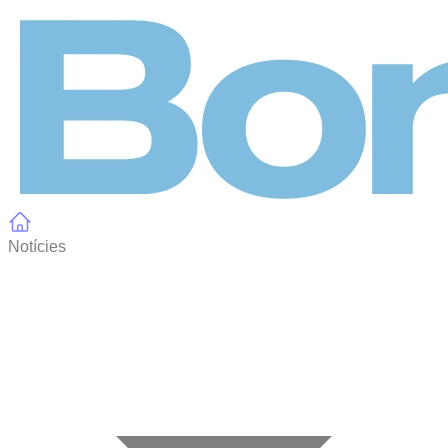
Panell de gestió de galetes
Notícies