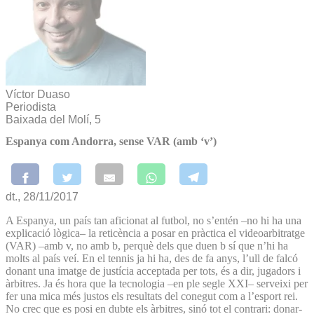
Víctor Duaso
Periodista
Baixada del Molí, 5
Espanya com Andorra, sense VAR (amb ‘v’)
dt., 28/11/2017
A Espanya, un país tan aficionat al futbol, no s’entén –no hi ha una
explicació lògica– la reticència a posar en pràctica el videoarbitratge
(VAR) –amb v, no amb b, perquè dels que duen b sí que n’hi ha
molts al país veí. En el tennis ja hi ha, des de fa anys, l’ull de falcó
donant una imatge de justícia acceptada per tots, és a dir, jugadors i
àrbitres. Ja és hora que la tecnologia –en ple segle XXI– serveixi per
fer una mica més justos els resultats del conegut com a l’esport rei.
No crec que es posi en dubte els àrbitres, sinó tot el contrari: donar-