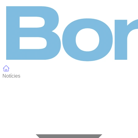
Panell de gestió de galetes
Notícies