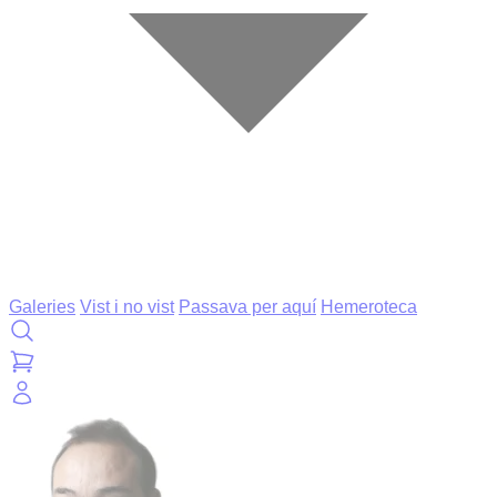
Galeries
Vist i no vist
Passava per aquí
Hemeroteca