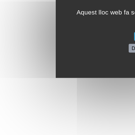
Aquest lloc web fa se
D