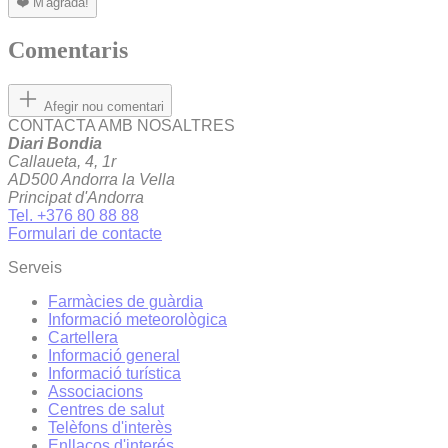
❤️
M'agrada!
Comentaris
Afegir nou comentari
CONTACTA AMB NOSALTRES
Diari Bondia
Callaueta, 4, 1r
AD500 Andorra la Vella
Principat d'Andorra
Tel. +376 80 88 88
Formulari de contacte
Serveis
Farmàcies de guàrdia
Informació meteorològica
Cartellera
Informació general
Informació turística
Associacions
Centres de salut
Telèfons d'interès
Enllaços d'interés