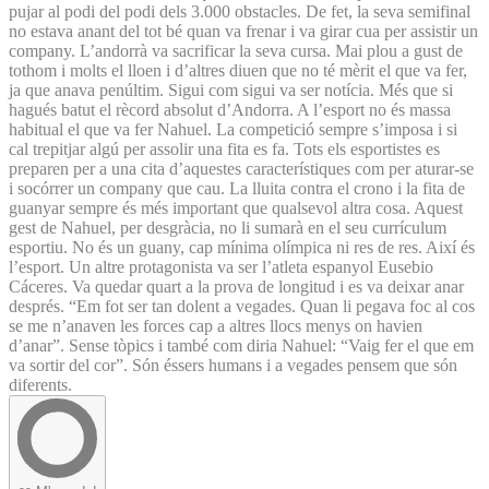
pujar al podi del podi dels 3.000 obstacles. De fet, la seva semifinal
no estava anant del tot bé quan va frenar i va girar cua per assistir un
company. L’andorrà va sacrificar la seva cursa. Mai plou a gust de
tothom i molts el lloen i d’altres diuen que no té mèrit el que va fer,
ja que anava penúltim. Sigui com sigui va ser notícia. Més que si
hagués batut el rècord absolut d’Andorra. A l’esport no és massa
habitual el que va fer Nahuel. La competició sempre s’imposa i si
cal trepitjar algú per assolir una fita es fa. Tots els esportistes es
preparen per a una cita d’aquestes característiques com per aturar-se
i socórrer un company que cau. La lluita contra el crono i la fita de
guanyar sempre és més important que qualsevol altra cosa. Aquest
gest de Nahuel, per desgràcia, no li sumarà en el seu currículum
esportiu. No és un guany, cap mínima olímpica ni res de res. Així és
l’esport. Un altre protagonista va ser l’atleta espanyol Eusebio
Cáceres. Va quedar quart a la prova de longitud i es va deixar anar
després. “Em fot ser tan dolent a vegades. Quan li pegava foc al cos
se me n’anaven les forces cap a altres llocs menys on havien
d’anar”. Sense tòpics i també com diria Nahuel: “Vaig fer el que em
va sortir del cor”. Són éssers humans i a vegades pensem que són
diferents.