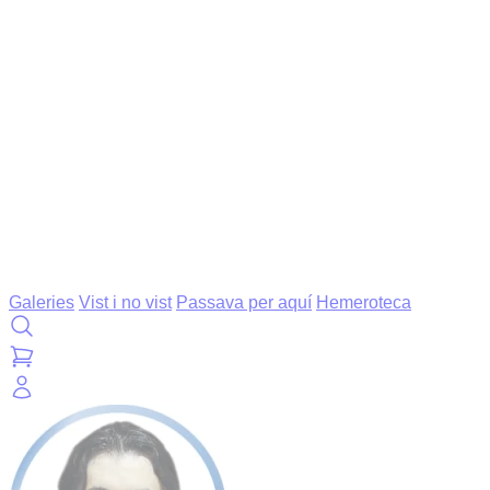
Galeries
Vist i no vist
Passava per aquí
Hemeroteca