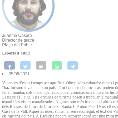
Juanma Casero
Director de teatre
Plaça del Poble
Esports d’estiu!
dj., 05/08/2021
Vacances d’estiu i temps per aprofitar. Olimpíades culturals: espais i 
“haz turismo invadiendo un país”. Tot i que en el nostre cas, podem des
fer en família, sols o acompanyats, poder conèixer una mica més històr
El teatre és l’eina, i les oficines de turisme posen a treballar la maqu
teatral i les visites teatralitzades. Algunes són més freqüents i altres
dels Russos, de la mà de la mateixa Santa. L’Antón Fiter i Rossell esp
Casa de la Vall. Aquestes dues, sumen al seu recorregut, el text del Vil
els misteris del país. A Escaldes podem recórrer i conèixer una mica mé