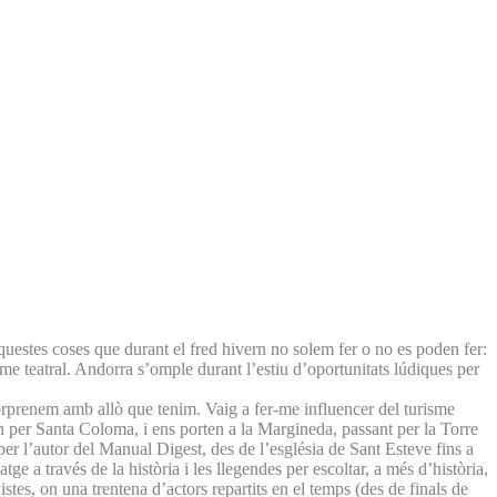
aquestes coses que durant el fred hivern no solem fer o no es poden fer:
sme teatral. Andorra s’omple durant l’estiu d’oportunitats lúdiques per
s sorprenem amb allò que tenim. Vaig a fer-me influencer del turisme
ien per Santa Coloma, i ens porten a la Margineda, passant per la Torre
er l’autor del Manual Digest, des de l’església de Sant Esteve fins a
e a través de la història i les llegendes per escoltar, a més d’història,
tes, on una trentena d’actors repartits en el temps (des de finals de