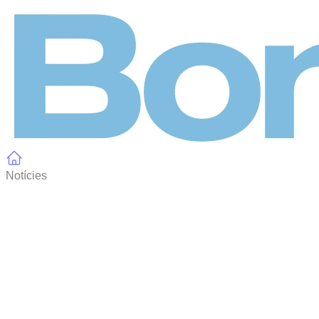
Panell de gestió de galetes
Notícies