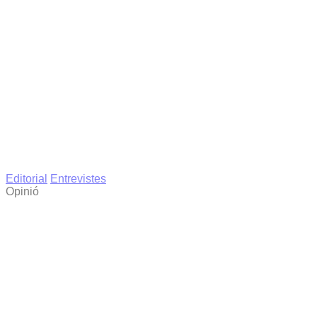
Editorial
Entrevistes
Opinió