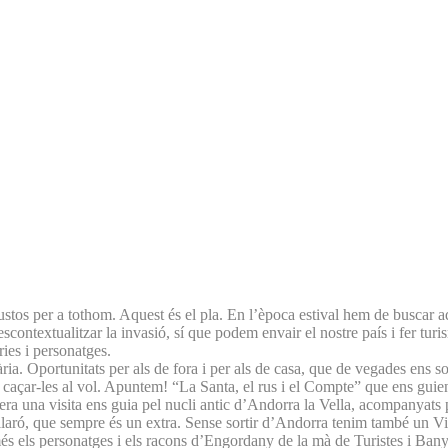
gustos per a tothom. Aquest és el pla. En l’època estival hem de buscar 
contextualitzar la invasió, sí que podem envair el nostre país i fer turi
ies i personatges.
inària. Oportunitats per als de fora i per als de casa, que de vegades en
 cal caçar-les al vol. Apuntem! “La Santa, el rus i el Compte” que ens gu
era una visita ens guia pel nucli antic d’Andorra la Vella, acompanyats p
laró, que sempre és un extra. Sense sortir d’Andorra tenim també un Viatg
s els personatges i els racons d’Engordany de la mà de Turistes i Banyis