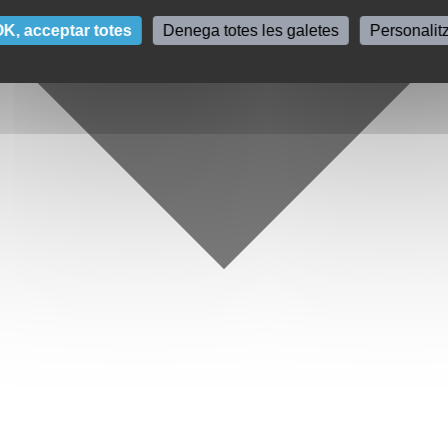
K, acceptar totes
Denega totes les galetes
Personalit