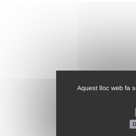
Aquest lloc web fa se
D