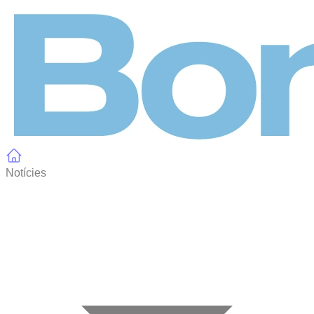
Panell de gestió de galetes
Notícies