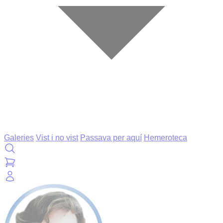
Galeries
Vist i no vist
Passava per aquí
Hemeroteca