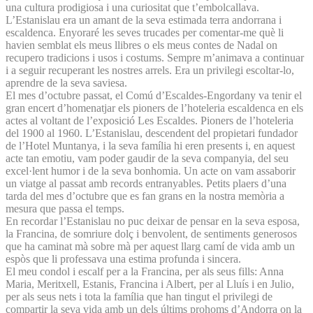
una cultura prodigiosa i una curiositat que t’embolcallava.
L’Estanislau era un amant de la seva estimada terra andorrana i
escaldenca. Enyoraré les seves trucades per comentar-me què li
havien semblat els meus llibres o els meus contes de Nadal on
recupero tradicions i usos i costums. Sempre m’animava a continuar
i a seguir recuperant les nostres arrels. Era un privilegi escoltar-lo,
aprendre de la seva saviesa.
El mes d’octubre passat, el Comú d’Escaldes-Engordany va tenir el
gran encert d’homenatjar els pioners de l’hoteleria escaldenca en els
actes al voltant de l’exposició Les Escaldes. Pioners de l’hoteleria
del 1900 al 1960. L’Estanislau, descendent del propietari fundador
de l’Hotel Muntanya, i la seva família hi eren presents i, en aquest
acte tan emotiu, vam poder gaudir de la seva companyia, del seu
excel·lent humor i de la seva bonhomia. Un acte on vam assaborir
un viatge al passat amb records entranyables. Petits plaers d’una
tarda del mes d’octubre que es fan grans en la nostra memòria a
mesura que passa el temps.
En recordar l’Estanislau no puc deixar de pensar en la seva esposa,
la Francina, de somriure dolç i benvolent, de sentiments generosos
que ha caminat mà sobre mà per aquest llarg camí de vida amb un
espòs que li professava una estima profunda i sincera.
El meu condol i escalf per a la Francina, per als seus fills: Anna
Maria, Meritxell, Estanis, Francina i Albert, per al Lluís i en Julio,
per als seus nets i tota la família que han tingut el privilegi de
compartir la seva vida amb un dels últims prohoms d’Andorra on la