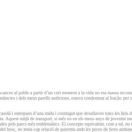
acances al poble a partir d’un cert moment a la vida no era massa recom
cumstàncies i dels meus parells autòctons, estava condemnat al fracàs: pe
casolà i entrepans d’una mida i contingut que desafiaven totes les lleis de
cleta. Aquest mitjà de transport, si més no en els meus anys de joventut m
ades pels parcs més emblemàtics. El concepte equivalent, com a tal, no e
a del bosc, no tenia cap relació de parentiu amb les peces de ferro antita