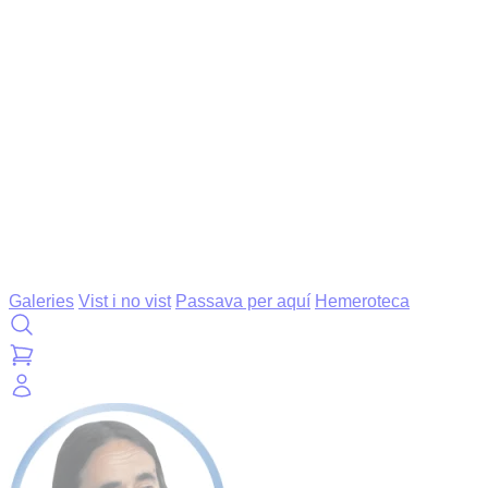
Galeries
Vist i no vist
Passava per aquí
Hemeroteca