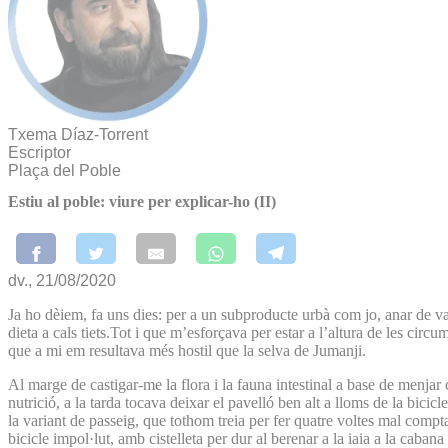
Txema Díaz-Torrent
Escriptor
Plaça del Poble
Estiu al poble: viure per explicar-ho (II)
dv., 21/08/2020
Ja ho dèiem, fa uns dies: per a un subproducte urbà com jo, anar de v
dieta a cals tiets.Tot i que m’esforçava per estar a l’altura de les cir
que a mi em resultava més hostil que la selva de Jumanji.
Al marge de castigar-me la flora i la fauna intestinal a base de menjar 
nutrició, a la tarda tocava deixar el pavelló ben alt a lloms de la bici
la variant de passeig, que tothom treia per fer quatre voltes mal compt
bicicle impol·lut, amb cistelleta per dur al berenar a la iaia a la caban