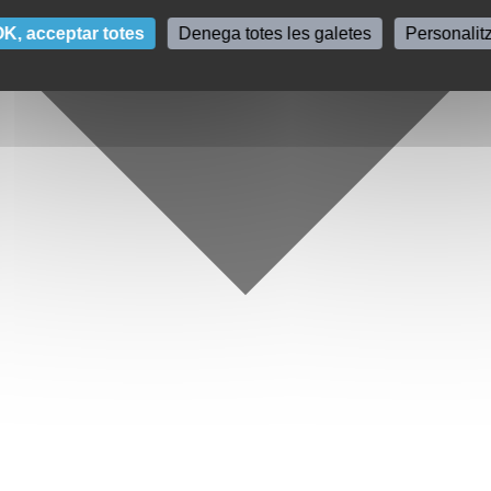
K, acceptar totes
Denega totes les galetes
Personalit