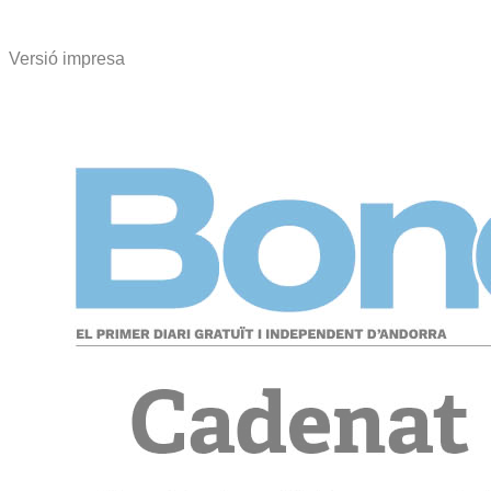
Versió impresa