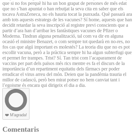
que si no fos perquè hi ha un bon grapat de persones de més edat
que no s’han apuntat o han rebutjat la seva cita en saber que els
tocava AstraZeneca, no els hauria tocat la punxada. Què passarà ara
amb tots aquests estrategs de les vacunes? Sí home, aquests que han
decidit retardar la seva inscripció al registre previ conscients que a
partir d’ara han d’arribar les fantàstiques vacunes de Pfizer o
Moderna. Tindran alguna penalització, tal com va dir en alguna
ocasió el ministre Benazet, o com sempre tot quedarà en no-res, no
fos cas que algú important es molestés? La teoria diu que no es pot
escollir vacuna, però a la pràctica sempre hi ha algun subterfugi que
et permet fer trampes. Trist? Sí. Tan trist com l’acaparament de
vaccins per part dels països més rics mentre es fa el discurs de la
importància d’un repartiment equitatiu dels fàrmacs per poder
erradicar el virus arreu del món. Deien que la pandèmia trauria el
millor de cadascú, però ben mirat potser no hem canviat tant i
l’egoisme és encara qui dirigeix el dia a dia.
❤️
M'agrada!
Comentaris