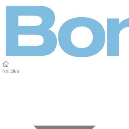
Panell de gestió de galetes
Notícies