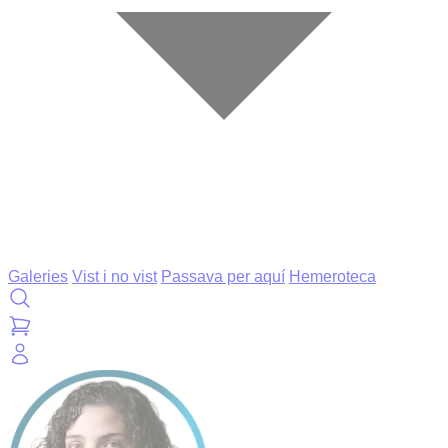
Galeries
Vist i no vist
Passava per aquí
Hemeroteca