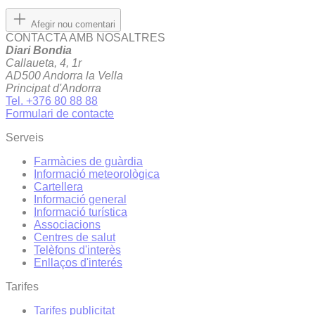
Afegir nou comentari
CONTACTA AMB NOSALTRES
Diari Bondia
Callaueta, 4, 1r
AD500 Andorra la Vella
Principat d'Andorra
Tel. +376 80 88 88
Formulari de contacte
Serveis
Farmàcies de guàrdia
Informació meteorològica
Cartellera
Informació general
Informació turística
Associacions
Centres de salut
Telèfons d'interès
Enllaços d'interés
Tarifes
Tarifes publicitat