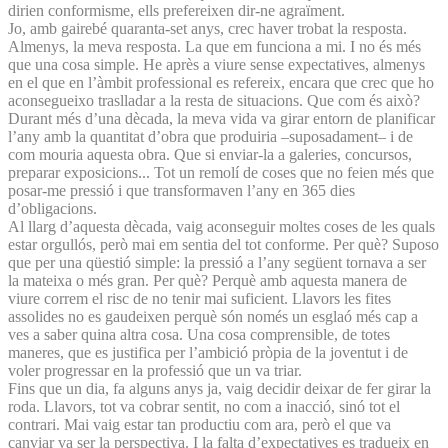
dirien conformisme, ells prefereixen dir-ne agraïment.
Jo, amb gairebé quaranta-set anys, crec haver trobat la resposta.
Almenys, la meva resposta. La que em funciona a mi. I no és més
que una cosa simple. He après a viure sense expectatives, almenys
en el que en l’àmbit professional es refereix, encara que crec que ho
aconsegueixo traslladar a la resta de situacions. Que com és això?
Durant més d’una dècada, la meva vida va girar entorn de planificar
l’any amb la quantitat d’obra que produiria –suposadament– i de
com mouria aquesta obra. Que si enviar-la a galeries, concursos,
preparar exposicions... Tot un remolí de coses que no feien més que
posar-me pressió i que transformaven l’any en 365 dies
d’obligacions.
Al llarg d’aquesta dècada, vaig aconseguir moltes coses de les quals
estar orgullós, però mai em sentia del tot conforme. Per què? Suposo
que per una qüestió simple: la pressió a l’any següent tornava a ser
la mateixa o més gran. Per què? Perquè amb aquesta manera de
viure correm el risc de no tenir mai suficient. Llavors les fites
assolides no es gaudeixen perquè són només un esglaó més cap a
ves a saber quina altra cosa. Una cosa comprensible, de totes
maneres, que es justifica per l’ambició pròpia de la joventut i de
voler progressar en la professió que un va triar.
Fins que un dia, fa alguns anys ja, vaig decidir deixar de fer girar la
roda. Llavors, tot va cobrar sentit, no com a inacció, sinó tot el
contrari. Mai vaig estar tan productiu com ara, però el que va
canviar va ser la perspectiva. I la falta d’expectatives es tradueix en