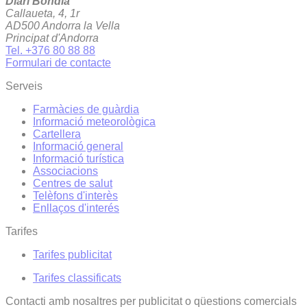
Diari Bondia
Callaueta, 4, 1r
AD500 Andorra la Vella
Principat d'Andorra
Tel. +376 80 88 88
Formulari de contacte
Serveis
Farmàcies de guàrdia
Informació meteorològica
Cartellera
Informació general
Informació turística
Associacions
Centres de salut
Telèfons d'interès
Enllaços d'interés
Tarifes
Tarifes publicitat
Tarifes classificats
Contacti amb nosaltres per publicitat o qüestions comercials