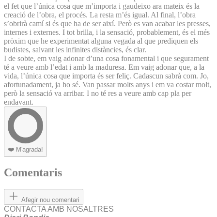
el fet que l’única cosa que m’importa i gaudeixo ara mateix és la
creació de l’obra, el procés. La resta m’és igual. Al final, l’obra
s’obrirà camí si és que ha de ser així. Però es van acabar les presses,
internes i externes. I tot brilla, i la sensació, probablement, és el més
pròxim que he experimentat alguna vegada al que prediquen els
budistes, salvant les infinites distàncies, és clar.
I de sobte, em vaig adonar d’una cosa fonamental i que segurament
té a veure amb l’edat i amb la maduresa. Em vaig adonar que, a la
vida, l’única cosa que importa és ser feliç. Cadascun sabrà com. Jo,
afortunadament, ja ho sé. Van passar molts anys i em va costar molt,
però la sensació va arribar. I no té res a veure amb cap pla per
endavant.
❤️
M'agrada!
Comentaris
Afegir nou comentari
CONTACTA AMB NOSALTRES