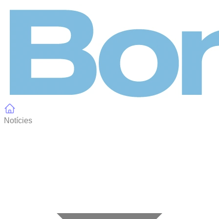
Panell de gestió de galetes
Notícies