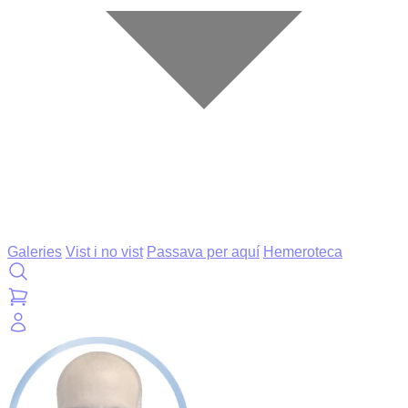
Galeries
Vist i no vist
Passava per aquí
Hemeroteca